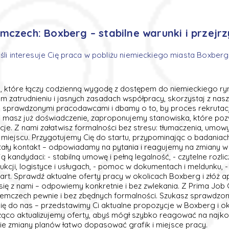
mczech: Boxberg – stabilne warunki i przejr
eśli interesuje Cię praca w pobliżu niemieckiego miasta Boxberg
, które łączy codzienną wygodę z dostępem do niemieckiego rynk
nym zatrudnieniu i jasnych zasadach współpracy, skorzystaj z na
sprawdzonymi pracodawcami i dbamy o to, by proces rekrutacji 
li masz już doświadczenie, zaproponujemy stanowiska, które poz
e. Z nami załatwisz formalności bez stresu: tłumaczenia, umowy
iejscu. Przygotujemy Cię do startu, przypominając o badaniach 
ały kontakt – odpowiadamy na pytania i reagujemy na zmiany w 
ą kandydaci: - stabilną umowę i pełną legalność, - czytelne rozlicz
kcji, logistyce i usługach, - pomoc w dokumentach i meldunku, 
start. Sprawdź aktualne oferty pracy w okolicach Boxberg i złóż ap
 się z nami – odpowiemy konkretnie i bez zwlekania. Z Prima Job
iemczech pewnie i bez zbędnych formalności. Szukasz sprawdzon
ię do nas – przedstawimy Ci aktualne propozycje w Boxberg i ok
ąco aktualizujemy oferty, abyś mógł szybko reagować na najko
zie zmiany planów łatwo dopasować grafik i miejsce pracy.