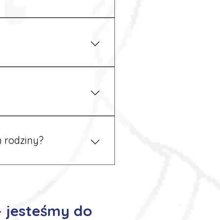
iżu zakładu pracy.
 prawem. Dzięki temu
 rodziny?
 tym podczas rekrutacji, a
– jesteśmy do