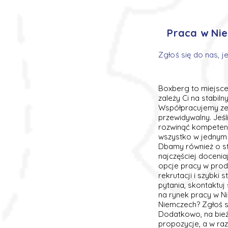
Praca w Nie
Zgłoś się do nas, j
Boxberg to miejsce
zależy Ci na stabil
Współpracujemy ze 
przewidywalny. Jeś
rozwinąć kompetencj
wszystko w jednym m
Dbamy również o st
najczęściej doceniaj
opcje pracy w produ
rekrutacji i szybki 
pytania, skontaktuj
na rynek pracy w N
Niemczech? Zgłoś s
Dodatkowo, na bież
propozycje, a w ra