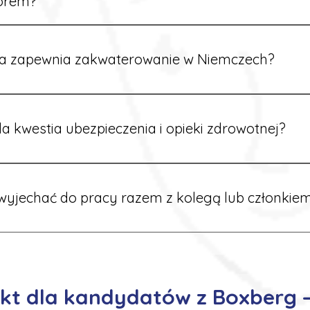
orem?
rdynatorzy mówią po polsku i są do Twojej dyspozycji.
a zapewnia zakwaterowanie w Niemczech?
rdynatorzy dbają o zapewnienie miejsca noclegowego w pobl
alane są przed wyjazdem.
a kwestia ubezpieczenia i opieki zdrowotnej?
ik otrzymuje ubezpieczenie zdrowotne zgodne z niemieckim
tać z opieki medycznej na miejscu.
yjechać do pracy razem z kolegą lub członkiem
 możliwość wspólnego wyjazdu. Wystarczy poinformować nas o
znaleźć oferty w tej samej lokalizacji.
kt dla kandydatów z Boxberg 