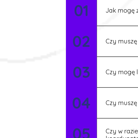
01
Jak mogę z
Możesz wypełni
02
Rekruter przed
Czy muszę 
Nie zawsze – 
03
będziesz miał
Czy mogę l
Tak, w wyjątk
04
koordynatore
Czy muszę 
Tak, umowy po
05
formalności s
Czy w razi