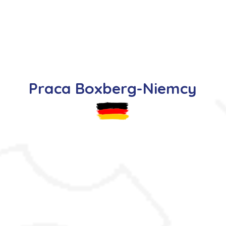
s
Oferty pracy
Dla kandydata ▼
K
Praca Boxberg-Niemcy