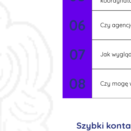
koordynat
Tak, nasi koo
06
Czy agencj
Tak, nasi koo
07
Szczegóły ust
Jak wygląd
Każdy pracown
08
możesz korzys
Czy mogę w
Tak, istnieje
postaramy się 
Szybki konta