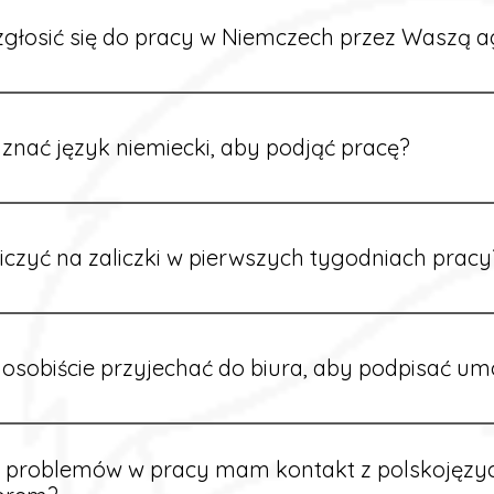
głosić się do pracy w Niemczech przez Waszą a
ć formularz zgłoszeniowy na naszej stronie lub skontaktować
stawi Ci aktualne oferty i omówi dalsze kroki.
znać język niemiecki, aby podjąć pracę?
wiele ofert nie wymaga znajomości języka. Jeśli jednak znas
 większy wybór stanowisk i łatwiejszą komunikację na miejscu
iczyć na zaliczki w pierwszych tygodniach pracy
owych sytuacjach możesz otrzymać zaliczkę po wcześniejsz
m i przepracowaniu minimum tygodnia pracy.
osobiście przyjechać do biura, aby podpisać u
dpisywane są osobiście w naszym biurze. Dzięki temu masz 
ą załatwione prawidłowo.
e problemów w pracy mam kontakt z polskojęz