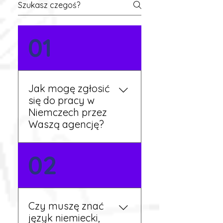
01
Jak mogę zgłosić
się do pracy w
Niemczech przez
Waszą agencję?
Możesz wypełnić formularz
02
zgłoszeniowy na naszej
stronie lub skontaktować
się z nami telefonicznie.
Rekruter przedstawi Ci
Czy muszę znać
aktualne oferty i omówi
język niemiecki,