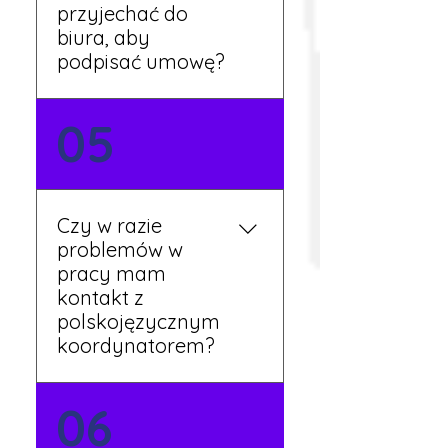
tygodnia pracy.
przyjechać do
biura, aby
podpisać umowę?
Tak, umowy podpisywane
05
są osobiście w naszym
biurze. Dzięki temu masz
pewność, że wszystkie
formalności są załatwione
Czy w razie
prawidłowo.
problemów w
pracy mam
kontakt z
polskojęzycznym
koordynatorem?
Tak, nasi koordynatorzy
06
mówią po polsku i są do