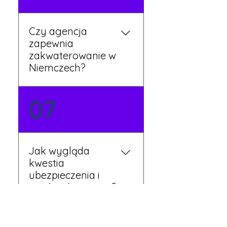
Twojej dyspozycji.
Czy agencja
zapewnia
zakwaterowanie w
Niemczech?
Tak, nasi koordynatorzy
07
dbają o zapewnienie
miejsca noclegowego w
pobliżu zakładu pracy.
Szczegóły ustalane są
Jak wygląda
przed wyjazdem.
kwestia
ubezpieczenia i
opieki zdrowotnej?
Każdy pracownik