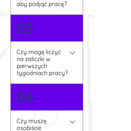
dalsze kroki.
aby podjąć pracę?
Nie zawsze – wiele ofert nie
03
wymaga znajomości
języka. Jeśli jednak znasz
podstawy niemieckiego,
będziesz miał większy
Czy mogę liczyć
wybór stanowisk i
na zaliczki w
łatwiejszą komunikację na
pierwszych
miejscu.
tygodniach pracy?
Tak, w wyjątkowych
04
sytuacjach możesz
otrzymać zaliczkę po
wcześniejszym uzgodnieniu
z koordynatorem i
Czy muszę
przepracowaniu minimum
osobiście