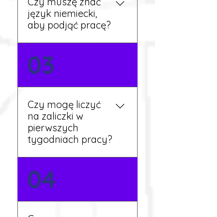
Czy muszę znać
aktualne oferty i omówi
język niemiecki,
dalsze kroki.
aby podjąć pracę?
Nie zawsze – wiele ofert nie
03
wymaga znajomości
języka. Jeśli jednak znasz
podstawy niemieckiego,
będziesz miał większy
Czy mogę liczyć
wybór stanowisk i
na zaliczki w
łatwiejszą komunikację na
pierwszych
miejscu.
tygodniach pracy?
Tak, w wyjątkowych
04
sytuacjach możesz
otrzymać zaliczkę po
wcześniejszym uzgodnieniu
z koordynatorem i