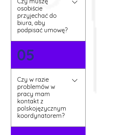
Czy muszę
przepracowaniu minimum
osobiście
tygodnia pracy.
przyjechać do
biura, aby
podpisać umowę?
Tak, umowy podpisywane
05
są osobiście w naszym
biurze. Dzięki temu masz
pewność, że wszystkie
formalności są załatwione
Czy w razie
prawidłowo.
problemów w
pracy mam
kontakt z
polskojęzycznym
koordynatorem?
Tak, nasi koordynatorzy