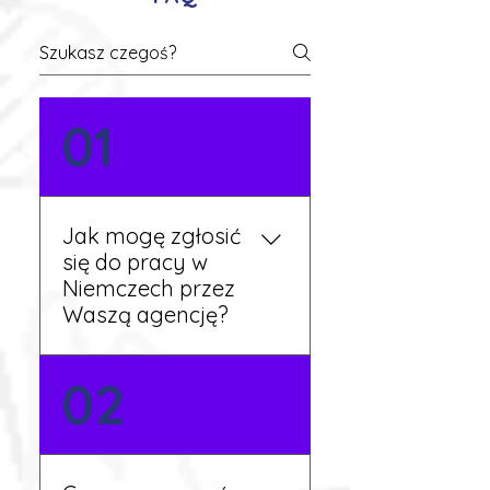
01
Jak mogę zgłosić
się do pracy w
Niemczech przez
Waszą agencję?
Możesz wypełnić formularz
02
zgłoszeniowy na naszej
stronie lub skontaktować
się z nami telefonicznie.
Rekruter przedstawi Ci