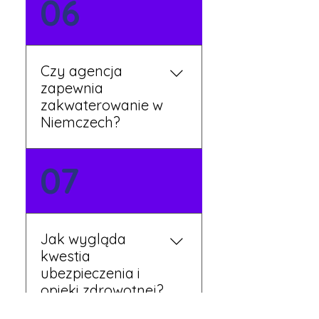
06
mówią po polsku i są do
Twojej dyspozycji.
Czy agencja
zapewnia
zakwaterowanie w
Niemczech?
Tak, nasi koordynatorzy
07
dbają o zapewnienie
miejsca noclegowego w
pobliżu zakładu pracy.
Szczegóły ustalane są
Jak wygląda
przed wyjazdem.
kwestia
ubezpieczenia i
opieki zdrowotnej?