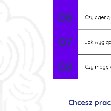
Tak, nasi koo
06
Czy agencj
Tak, nasi koo
07
Szczegóły ust
Jak wygląd
Każdy pracown
08
możesz korzys
Czy mogę w
Tak, istnieje
postaramy się 
Chcesz prac