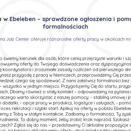
a w Ebeleben – sprawdzone ogłoszenia i pom
formalnościach
ma Job Center oferuje różnorodne oferty pracy w okolicach m
to świetny kierunek dla osób, które cenią przejrzyste warunki i s
sowujemy oferty do Twojego doświadczenia oraz dyspozycyjnośc
ę koordynatora i zrozumiałe zasady rozliczeń od pierwszego dn
zynasz przygodę z pracą w Niemczech, przeprowadzimy Cię przez 
edział, czego się spodziewać. Z nami załatwisz formalności bez 
– wszystko w jednym miejscu. Przygotujemy Cię do startu, przy
niach. Dbamy również o stały kontakt – odpowiadamy na pytania 
laczego warto skorzystać z naszej pomocy: - stabilną umowę i pe
a i dodatki, - opcje pracy w produkcji, logistyce i usługach, - po
oces rekrutacji i szybki start. Aplikuj na oferty w pobliżu Ebele
ziemy z Tobą w stałym kontakcie. Zadbamy o formalności, Ty zysk
atrudnienia. To dobry moment, żeby zrobić krok naprzód. Szukas
czech? Zgłoś się do nas – przedstawimy Ci aktualne propozycje 
wo, na bieżąco aktualizujemy oferty, abyś mógł szybko reagow