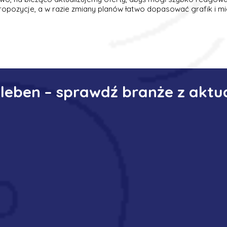
ropozycje, a w razie zmiany planów łatwo dopasować grafik i mi
eleben – sprawdź branże z aktu