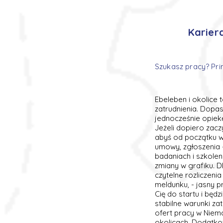
Karier
Szukasz pracy? Pri
Ebeleben i okolice 
zatrudnienia. Dopa
jednocześnie opiek
Jeżeli dopiero zac
abyś od początku wi
umowy, zgłoszenia 
badaniach i szkole
zmiany w grafiku. D
czytelne rozliczeni
meldunku, - jasny pr
Cię do startu i będ
stabilne warunki z
ofert pracy w Niem
okolicach. Dodatko