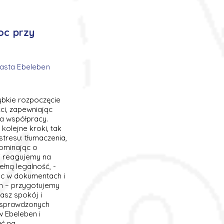
oc przy
iasta Ebeleben
zybkie rozpoczęcie
i, zapewniając
ia współpracy.
kolejne kroki, tak
stresu: tłumaczenia,
pominając o
i reagujemy na
łną legalność, -
moc w dokumentach i
ben – przygotujemy
asz spokój i
z sprawdzonych
w Ebeleben i
ać na