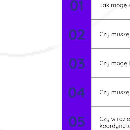
01
Jak mogę z
Możesz wypełni
02
Rekruter przed
Czy muszę 
Nie zawsze – 
03
będziesz miał
Czy mogę l
Tak, w wyjątk
04
koordynatore
Czy muszę 
Tak, umowy po
05
formalności s
Czy w razi
koordynat