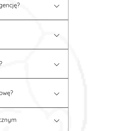
gencję?
 się z nami telefonicznie.
z podstawy niemieckiego,
.
?
ym uzgodnieniu z
mowę?
pewność, że wszystkie
ycznym