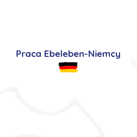
s
Oferty pracy
Dla kandydata ▼
K
Praca Ebeleben-Niemcy