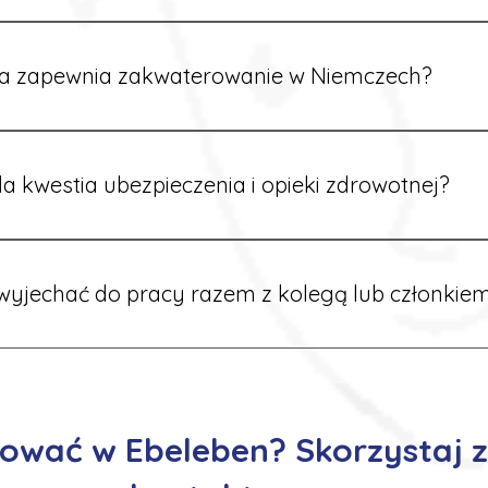
rdynatorzy mówią po polsku i są do Twojej dyspozycji.
a zapewnia zakwaterowanie w Niemczech?
rdynatorzy dbają o zapewnienie miejsca noclegowego w pobl
alane są przed wyjazdem.
a kwestia ubezpieczenia i opieki zdrowotnej?
ik otrzymuje ubezpieczenie zdrowotne zgodne z niemieckim
tać z opieki medycznej na miejscu.
yjechać do pracy razem z kolegą lub członkiem
 możliwość wspólnego wyjazdu. Wystarczy poinformować nas o
znaleźć oferty w tej samej lokalizacji.
ować w Ebeleben? Skorzystaj 