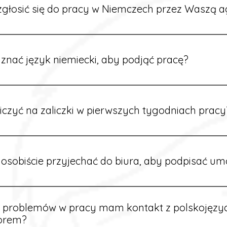
głosić się do pracy w Niemczech przez Waszą a
ć formularz zgłoszeniowy na naszej stronie lub skontaktować
stawi Ci aktualne oferty i omówi dalsze kroki.
znać język niemiecki, aby podjąć pracę?
wiele ofert nie wymaga znajomości języka. Jeśli jednak znas
 większy wybór stanowisk i łatwiejszą komunikację na miejscu
iczyć na zaliczki w pierwszych tygodniach pracy
owych sytuacjach możesz otrzymać zaliczkę po wcześniejsz
m i przepracowaniu minimum tygodnia pracy.
osobiście przyjechać do biura, aby podpisać u
dpisywane są osobiście w naszym biurze. Dzięki temu masz 
ą załatwione prawidłowo.
e problemów w pracy mam kontakt z polskojęz
orem?