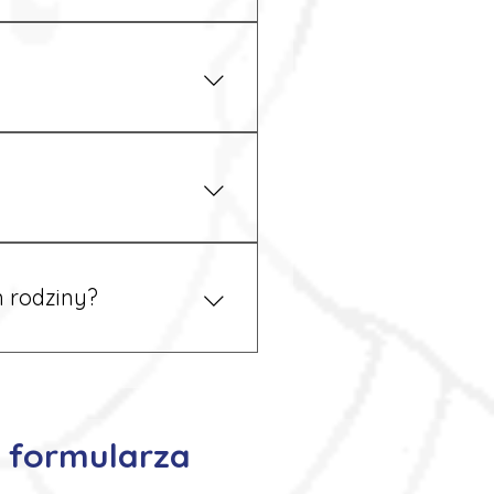
iżu zakładu pracy.
 prawem. Dzięki temu
 rodziny?
 tym podczas rekrutacji, a
z formularza