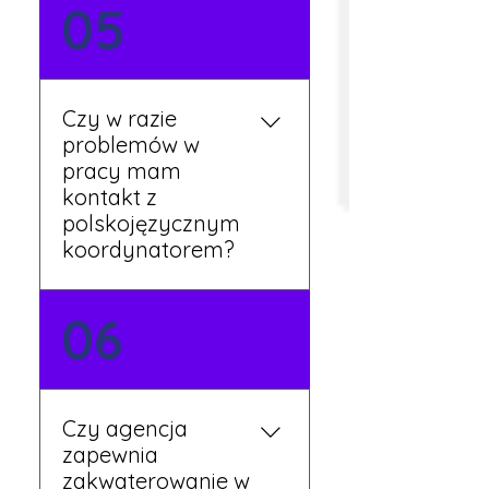
Tak, umowy podpisywane
05
są osobiście w naszym
biurze. Dzięki temu masz
pewność, że wszystkie
formalności są załatwione
Czy w razie
prawidłowo.
problemów w
pracy mam
kontakt z
polskojęzycznym
koordynatorem?
Tak, nasi koordynatorzy
06
mówią po polsku i są do
Twojej dyspozycji.
Czy agencja
zapewnia
zakwaterowanie w