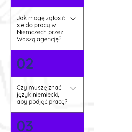
Jak mogę zgłosić
się do pracy w
Niemczech przez
Waszą agencję?
Możesz wypełnić formularz
02
zgłoszeniowy na naszej
stronie lub skontaktować
się z nami telefonicznie.
Rekruter przedstawi Ci
Czy muszę znać
aktualne oferty i omówi
język niemiecki,
dalsze kroki.
aby podjąć pracę?
Nie zawsze – wiele ofert nie
03
wymaga znajomości