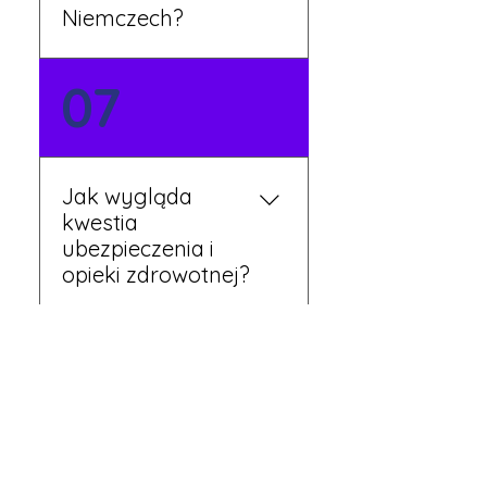
Niemczech?
Tak, nasi koordynatorzy
07
dbają o zapewnienie
miejsca noclegowego w
pobliżu zakładu pracy.
Szczegóły ustalane są
Jak wygląda
przed wyjazdem.
kwestia
ubezpieczenia i
opieki zdrowotnej?
Każdy pracownik
08
otrzymuje ubezpieczenie
zdrowotne zgodne z
niemieckim prawem. Dzięki
temu możesz korzystać z
Czy mogę
opieki medycznej na
wyjechać do pracy