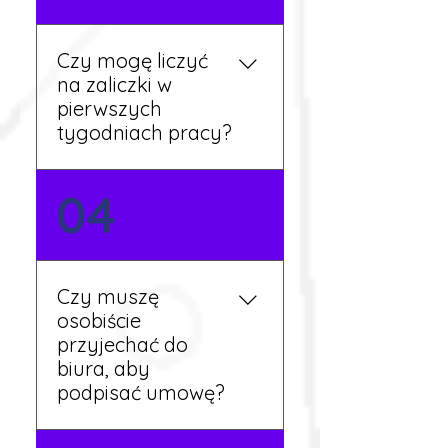
języka. Jeśli jednak znasz
podstawy niemieckiego,
będziesz miał większy
Czy mogę liczyć
wybór stanowisk i
na zaliczki w
łatwiejszą komunikację na
pierwszych
miejscu.
tygodniach pracy?
Tak, w wyjątkowych
04
sytuacjach możesz
otrzymać zaliczkę po
wcześniejszym uzgodnieniu
z koordynatorem i
Czy muszę
przepracowaniu minimum
osobiście
tygodnia pracy.
przyjechać do
biura, aby
podpisać umowę?