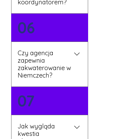
koordynatorem?
Tak, nasi koordynatorzy
06
mówią po polsku i są do
Twojej dyspozycji.
Czy agencja
zapewnia
zakwaterowanie w
Niemczech?
Tak, nasi koordynatorzy
07
dbają o zapewnienie
miejsca noclegowego w
pobliżu zakładu pracy.
Szczegóły ustalane są
Jak wygląda
przed wyjazdem.
kwestia