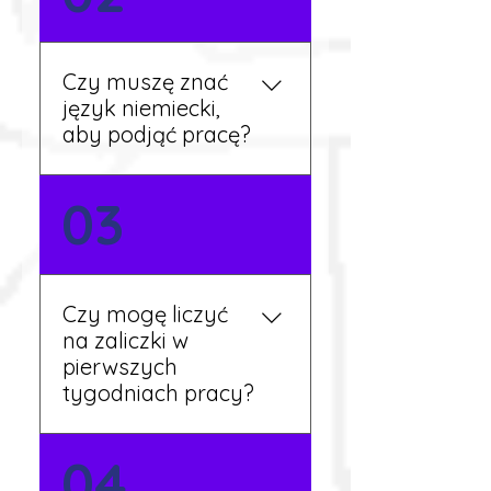
stronie lub skontaktować
się z nami telefonicznie.
Rekruter przedstawi Ci
Czy muszę znać
aktualne oferty i omówi
język niemiecki,
dalsze kroki.
aby podjąć pracę?
Nie zawsze – wiele ofert nie
03
wymaga znajomości
języka. Jeśli jednak znasz
podstawy niemieckiego,
będziesz miał większy
Czy mogę liczyć
wybór stanowisk i
na zaliczki w
łatwiejszą komunikację na
pierwszych
miejscu.
tygodniach pracy?
Tak, w wyjątkowych
04
sytuacjach możesz