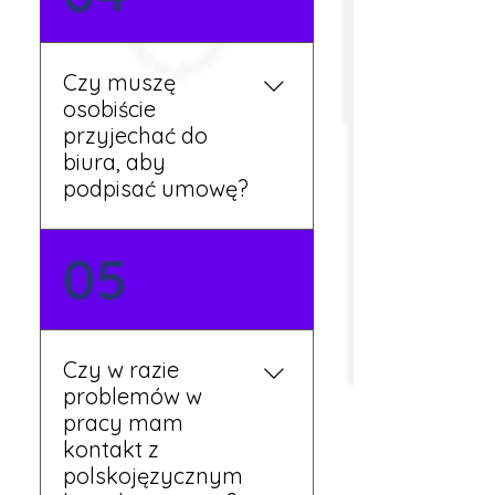
otrzymać zaliczkę po
wcześniejszym uzgodnieniu
z koordynatorem i
Czy muszę
przepracowaniu minimum
osobiście
tygodnia pracy.
przyjechać do
biura, aby
podpisać umowę?
Tak, umowy podpisywane
05
są osobiście w naszym
biurze. Dzięki temu masz
pewność, że wszystkie
formalności są załatwione
Czy w razie
prawidłowo.
problemów w
pracy mam
kontakt z
polskojęzycznym