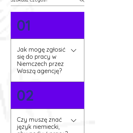
01
Jak mogę zgłosić
się do pracy w
Niemczech przez
Waszą agencję?
Możesz wypełnić formularz
02
zgłoszeniowy na naszej
stronie lub skontaktować
się z nami telefonicznie.
Rekruter przedstawi Ci
Czy muszę znać
aktualne oferty i omówi
język niemiecki,
dalsze kroki.