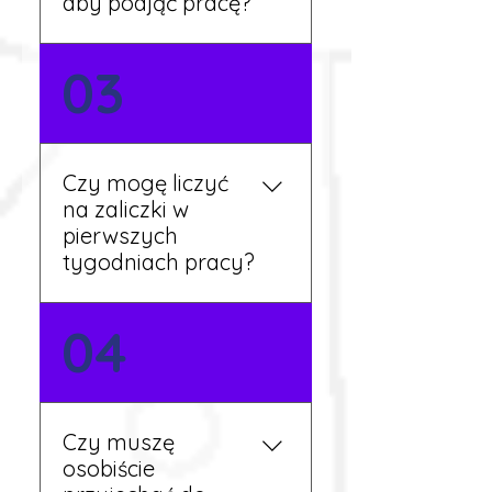
aby podjąć pracę?
Nie zawsze – wiele ofert nie
03
wymaga znajomości
języka. Jeśli jednak znasz
podstawy niemieckiego,
będziesz miał większy
Czy mogę liczyć
wybór stanowisk i
na zaliczki w
łatwiejszą komunikację na
pierwszych
miejscu.
tygodniach pracy?
Tak, w wyjątkowych
04
sytuacjach możesz
otrzymać zaliczkę po
wcześniejszym uzgodnieniu
z koordynatorem i
Czy muszę
przepracowaniu minimum
osobiście
tygodnia pracy.