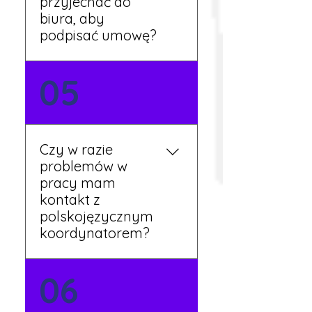
przyjechać do
biura, aby
podpisać umowę?
Tak, umowy podpisywane
05
są osobiście w naszym
biurze. Dzięki temu masz
pewność, że wszystkie
formalności są załatwione
Czy w razie
prawidłowo.
problemów w
pracy mam
kontakt z
polskojęzycznym
koordynatorem?
Tak, nasi koordynatorzy
06
mówią po polsku i są do
Twojej dyspozycji.