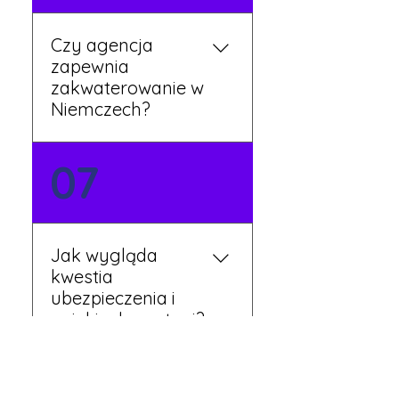
Czy agencja
zapewnia
zakwaterowanie w
Niemczech?
Tak, nasi koordynatorzy
07
dbają o zapewnienie
miejsca noclegowego w
pobliżu zakładu pracy.
Szczegóły ustalane są
Jak wygląda
przed wyjazdem.
kwestia
ubezpieczenia i
opieki zdrowotnej?
Każdy pracownik
08
otrzymuje ubezpieczenie