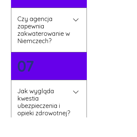
Twojej dyspozycji.
Czy agencja
zapewnia
zakwaterowanie w
Niemczech?
Tak, nasi koordynatorzy
07
dbają o zapewnienie
miejsca noclegowego w
pobliżu zakładu pracy.
Szczegóły ustalane są
Jak wygląda
przed wyjazdem.
kwestia
ubezpieczenia i
opieki zdrowotnej?
Każdy pracownik