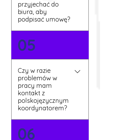
tygodnia pracy.
przyjechać do
biura, aby
podpisać umowę?
Tak, umowy podpisywane
05
są osobiście w naszym
biurze. Dzięki temu masz
pewność, że wszystkie
formalności są załatwione
Czy w razie
prawidłowo.
problemów w
pracy mam
kontakt z
polskojęzycznym
koordynatorem?
Tak, nasi koordynatorzy
06
mówią po polsku i są do