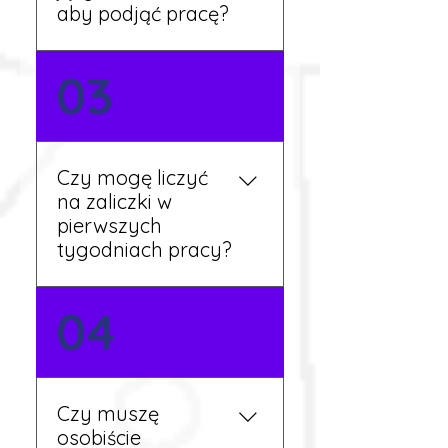
dalsze kroki.
aby podjąć pracę?
Nie zawsze – wiele ofert nie
03
wymaga znajomości
języka. Jeśli jednak znasz
podstawy niemieckiego,
będziesz miał większy
Czy mogę liczyć
wybór stanowisk i
na zaliczki w
łatwiejszą komunikację na
pierwszych
miejscu.
tygodniach pracy?
Tak, w wyjątkowych
04
sytuacjach możesz
otrzymać zaliczkę po
wcześniejszym uzgodnieniu
z koordynatorem i
Czy muszę
przepracowaniu minimum
osobiście