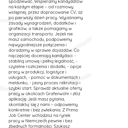
spodziewać. Wspieramy kandydatów
na każdym etapie – od rozmowy
wstępnej, przez dopracowanie CV, aż
po pierwszy dzień pracy. Wyjaśniamy
zasady wynagrodzeń, dodatków i
grafików, a także pomagamy w
organizacji transportu. Jeżeli nie
masz samochodu, podpowiemy
najwygodniejsze połączenia i
doradzimy w sprawie dojazdów. Co
najczęściej doceniają kandydaci: -
stabilną umowę i pełną legalność, -
czytelne rozliczenia i dodatki, - opcje
pracy w produkcji, logistyce i
usługach, - pomoc w dokumentach i
meldunku, - jasny proces rekrutacji i
szybki start. Sprawdź aktualne oferty
pracy w okolicach Grafenwöhr i złóż
aplikację. Jeśli masz pytania,
skontaktuj się z nami – odpowiemy
konkretnie i bez zwlekania. Z Prima
Job Center wchodzisz na rynek
pracy w Niemczech pewnie i bez
zbędnych formalności. Szukasz