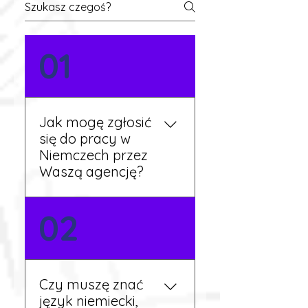
01
Jak mogę zgłosić
się do pracy w
Niemczech przez
Waszą agencję?
Możesz wypełnić formularz
02
zgłoszeniowy na naszej
stronie lub skontaktować
się z nami telefonicznie.
Rekruter przedstawi Ci
Czy muszę znać
aktualne oferty i omówi
język niemiecki,