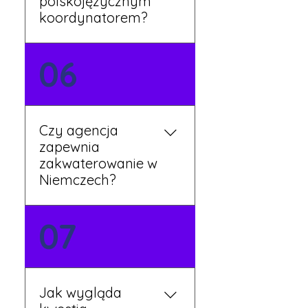
polskojęzycznym
koordynatorem?
Tak, nasi koordynatorzy
06
mówią po polsku i są do
Twojej dyspozycji.
Czy agencja
zapewnia
zakwaterowanie w
Niemczech?
Tak, nasi koordynatorzy
07
dbają o zapewnienie
miejsca noclegowego w
pobliżu zakładu pracy.
Szczegóły ustalane są
Jak wygląda
przed wyjazdem.