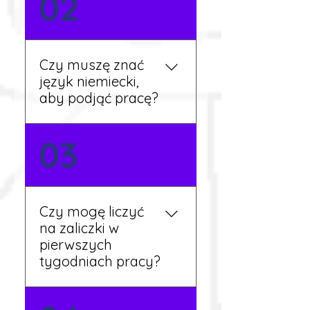
02
zgłoszeniowy na naszej
stronie lub skontaktować
się z nami telefonicznie.
Rekruter przedstawi Ci
Czy muszę znać
aktualne oferty i omówi
język niemiecki,
dalsze kroki.
aby podjąć pracę?
Nie zawsze – wiele ofert nie
03
wymaga znajomości
języka. Jeśli jednak znasz
podstawy niemieckiego,
będziesz miał większy
Czy mogę liczyć
wybór stanowisk i
na zaliczki w
łatwiejszą komunikację na
pierwszych
miejscu.
tygodniach pracy?
Tak, w wyjątkowych