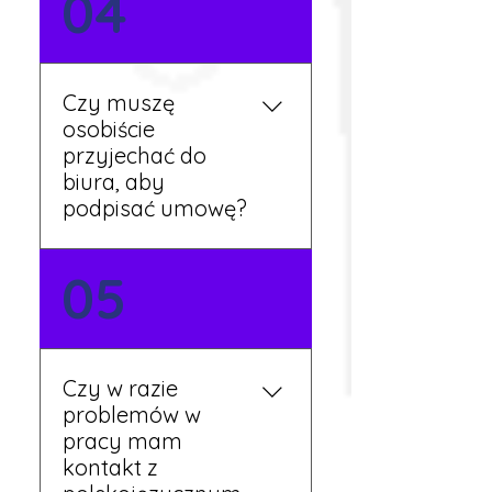
04
sytuacjach możesz
otrzymać zaliczkę po
wcześniejszym uzgodnieniu
z koordynatorem i
Czy muszę
przepracowaniu minimum
osobiście
tygodnia pracy.
przyjechać do
biura, aby
podpisać umowę?
Tak, umowy podpisywane
05
są osobiście w naszym
biurze. Dzięki temu masz
pewność, że wszystkie
formalności są załatwione
Czy w razie
prawidłowo.
problemów w
pracy mam
kontakt z