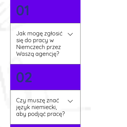
01
Jak mogę zgłosić
się do pracy w
Niemczech przez
Waszą agencję?
Możesz wypełnić formularz
02
zgłoszeniowy na naszej
stronie lub skontaktować
się z nami telefonicznie.
Rekruter przedstawi Ci
Czy muszę znać
aktualne oferty i omówi
język niemiecki,
dalsze kroki.
aby podjąć pracę?