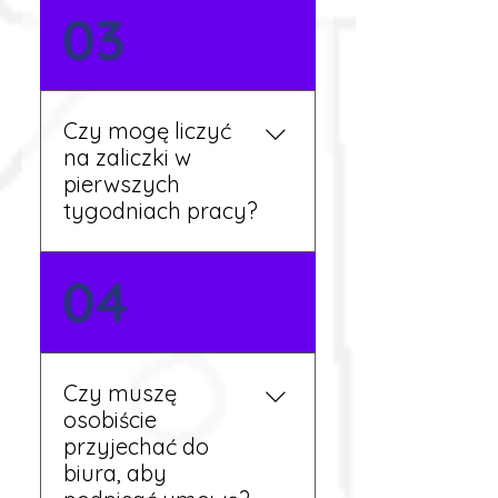
Nie zawsze – wiele ofert nie
03
wymaga znajomości
języka. Jeśli jednak znasz
podstawy niemieckiego,
będziesz miał większy
Czy mogę liczyć
wybór stanowisk i
na zaliczki w
łatwiejszą komunikację na
pierwszych
miejscu.
tygodniach pracy?
Tak, w wyjątkowych
04
sytuacjach możesz
otrzymać zaliczkę po
wcześniejszym uzgodnieniu
z koordynatorem i
Czy muszę
przepracowaniu minimum
osobiście
tygodnia pracy.
przyjechać do
biura, aby