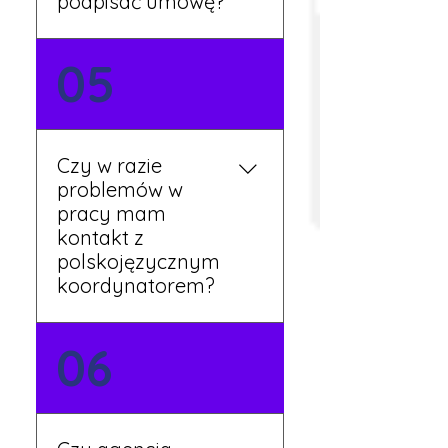
podpisać umowę?
Tak, umowy podpisywane
05
są osobiście w naszym
biurze. Dzięki temu masz
pewność, że wszystkie
formalności są załatwione
Czy w razie
prawidłowo.
problemów w
pracy mam
kontakt z
polskojęzycznym
koordynatorem?
Tak, nasi koordynatorzy
06
mówią po polsku i są do
Twojej dyspozycji.