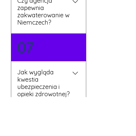
Czy agencja
zapewnia
zakwaterowanie w
Niemczech?
Tak, nasi koordynatorzy
07
dbają o zapewnienie
miejsca noclegowego w
pobliżu zakładu pracy.
Szczegóły ustalane są
Jak wygląda
przed wyjazdem.
kwestia
ubezpieczenia i
opieki zdrowotnej?
Każdy pracownik
08
otrzymuje ubezpieczenie
zdrowotne zgodne z
niemieckim prawem. Dzięki