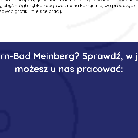
ty, abyś mógł szybko reagować na najkorzystniejsze propozycje,
ować grafik i miejsce pracy.
rn-Bad Meinberg? Sprawdź, w 
możesz u nas pracować: