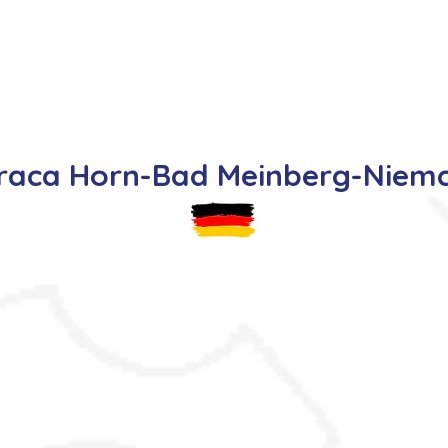
s
Oferty pracy
Dla kandydata ▼
K
raca Horn-Bad Meinberg-Niem