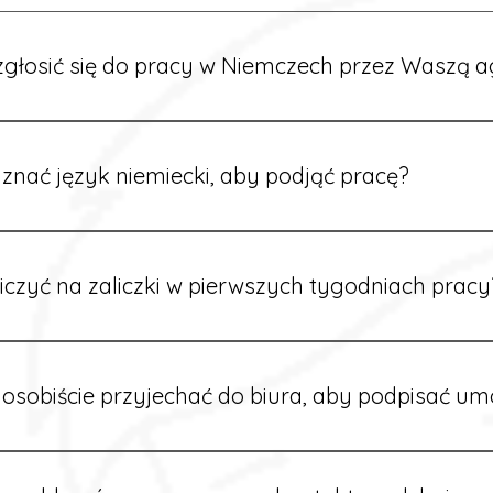
głosić się do pracy w Niemczech przez Waszą a
ć formularz zgłoszeniowy na naszej stronie lub skontaktować
stawi Ci aktualne oferty i omówi dalsze kroki.
znać język niemiecki, aby podjąć pracę?
wiele ofert nie wymaga znajomości języka. Jeśli jednak znas
 większy wybór stanowisk i łatwiejszą komunikację na miejscu
iczyć na zaliczki w pierwszych tygodniach pracy
owych sytuacjach możesz otrzymać zaliczkę po wcześniejsz
m i przepracowaniu minimum tygodnia pracy.
osobiście przyjechać do biura, aby podpisać u
dpisywane są osobiście w naszym biurze. Dzięki temu masz 
ą załatwione prawidłowo.