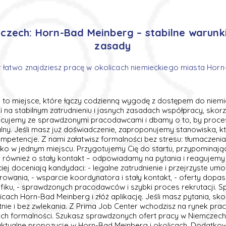
zech: Horn-Bad Meinberg – stabilne warunki 
zasady
 łatwo znajdziesz pracę w okolicach niemieckiego miasta Hor
to miejsce, które łączy codzienną wygodę z dostępem do niemi
 Ci na stabilnym zatrudnieniu i jasnych zasadach współpracy, skor
cujemy ze sprawdzonymi pracodawcami i dbamy o to, by proces 
lny. Jeśli masz już doświadczenie, zaproponujemy stanowiska, k
mpetencje. Z nami załatwisz formalności bez stresu: tłumaczeni
tko w jednym miejscu. Przygotujemy Cię do startu, przypominając
 również o stały kontakt – odpowiadamy na pytania i reagujemy
ciej doceniają kandydaci: - legalne zatrudnienie i przejrzyste u
rowania, - wsparcie koordynatora i stały kontakt, - oferty dop
afiku, - sprawdzonych pracodawców i szybki proces rekrutacji. S
icach Horn-Bad Meinberg i złóż aplikację. Jeśli masz pytania, skon
ie i bez zwlekania. Z Prima Job Center wchodzisz na rynek pra
ych formalności. Szukasz sprawdzonych ofert pracy w Niemczech
aktualne propozycje w Horn-Bad Meinberg i okolicach. Dodatkow