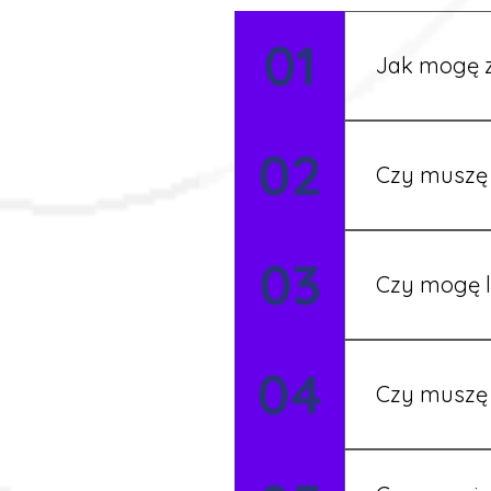
01
Jak mogę z
Możesz wypełni
02
Rekruter przed
Czy muszę 
Nie zawsze – 
03
będziesz miał
Czy mogę l
Tak, w wyjątk
04
koordynatore
Czy muszę 
Tak, umowy po
formalności s