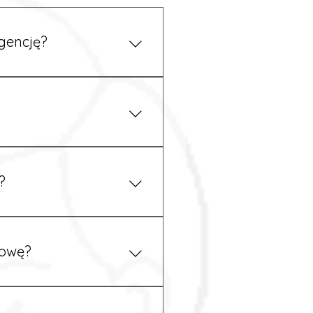
gencję?
 się z nami telefonicznie.
z podstawy niemieckiego,
.
?
ym uzgodnieniu z
mowę?
pewność, że wszystkie