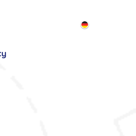
ontakt
cy