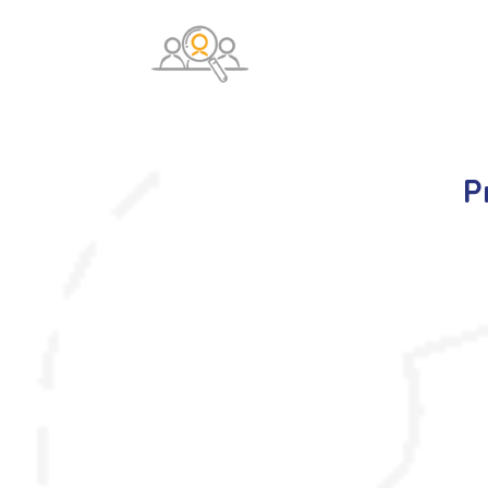
O na
P