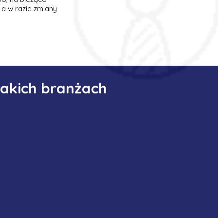
 a w razie zmiany
jakich branżach