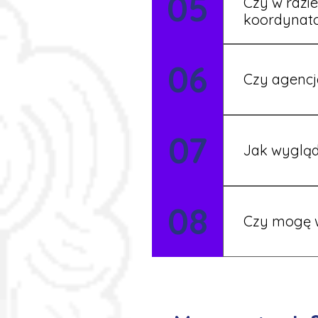
05
Czy w razi
koordynat
Tak, nasi koo
06
Czy agencj
Tak, nasi koo
07
Szczegóły ust
Jak wygląd
Każdy pracown
08
możesz korzys
Czy mogę w
Tak, istnieje
postaramy się 