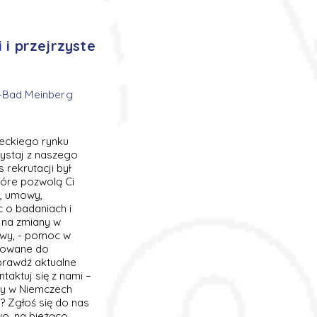
i przejrzyste
n-Bad Meinberg
eckiego rynku
zystaj z naszego
rekrutacji był
tóre pozwolą Ci
a, umowy,
 o badaniach i
 na zmiany w
mowy, - pomoc w
asowane do
prawdź aktualne
taktuj się z nami –
cy w Niemczech
? Zgłoś się do nas
o, na bieżąco