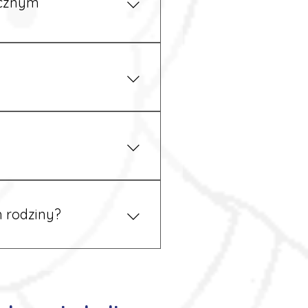
ycznym
iżu zakładu pracy.
 prawem. Dzięki temu
 rodziny?
 tym podczas rekrutacji, a