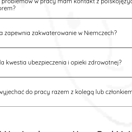
e problemów w pracy mam kontakt z polskojęz
orem?
rdynatorzy mówią po polsku i są do Twojej dyspozycji.
a zapewnia zakwaterowanie w Niemczech?
rdynatorzy dbają o zapewnienie miejsca noclegowego w pobl
alane są przed wyjazdem.
a kwestia ubezpieczenia i opieki zdrowotnej?
ik otrzymuje ubezpieczenie zdrowotne zgodne z niemieckim
tać z opieki medycznej na miejscu.
yjechać do pracy razem z kolegą lub członkiem
 możliwość wspólnego wyjazdu. Wystarczy poinformować nas o
znaleźć oferty w tej samej lokalizacji.