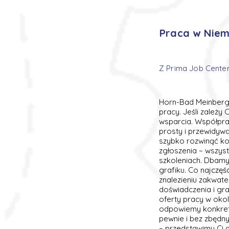
Praca w Niemc
Z Prima Job Center
Horn-Bad Meinberg 
pracy. Jeśli zależy
wsparcia. Współpra
prosty i przewidywa
szybko rozwinąć ko
zgłoszenia – wszys
szkoleniach. Dbamy
grafiku. Co najczęś
znalezieniu zakwate
doświadczenia i gr
oferty pracy w okol
odpowiemy konkretn
pewnie i bez zbędn
– przedstawimy Ci 