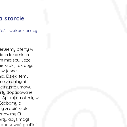
a starcie
jeśli szukasz pracy
ferujemy oferty w
iach lekarskich
 miejscu. Jeżeli
 kroki, tak abyś
asz jasne
a. Dzięki temu
ne z realnymi
zejrzyste umowy, -
ferty dopasowane
 Aplikuj na oferty w
. Zadbamy o
by zrobić krok
stawimy Ci
erty, abyś mógł
dopasować grafik i