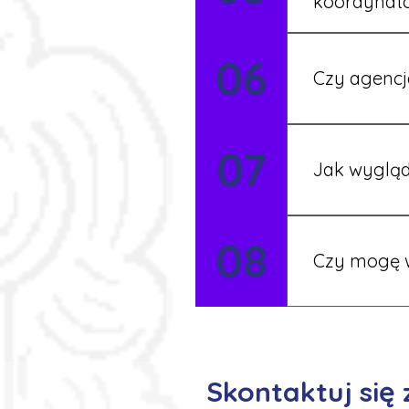
koordynat
Tak, nasi koo
06
Czy agencj
Tak, nasi koo
07
Szczegóły ust
Jak wygląd
Każdy pracown
08
możesz korzys
Czy mogę w
Tak, istnieje
postaramy się 
Skontaktuj się