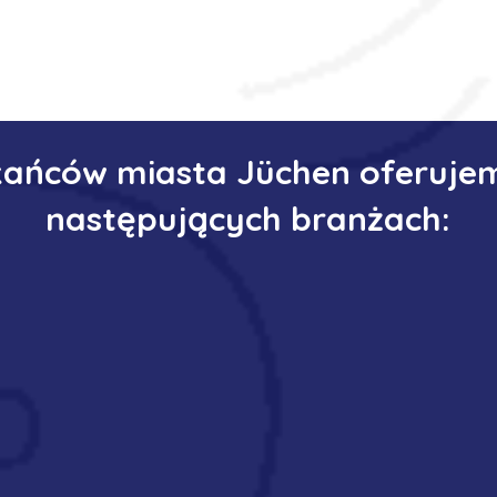
kańców miasta Jüchen oferuje
następujących branżach: