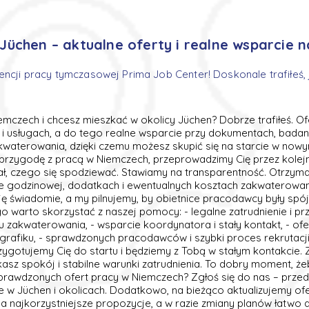
Jüchen – aktualne oferty i realne wsparcie n
encji pracy tymczasowej Prima Job Center! Doskonale trafiłeś, 
n
emczech i chcesz mieszkać w okolicy Jüchen? Dobrze trafiłeś. O
e i usługach, a do tego realne wsparcie przy dokumentach, badan
kwaterowania, dzięki czemu możesz skupić się na starcie w nowym
przygodę z pracą w Niemczech, przeprowadzimy Cię przez kolejne
ał, czego się spodziewać. Stawiamy na transparentność. Otrzym
e godzinowej, dodatkach i ewentualnych kosztach zakwaterowani
ę świadomie, a my pilnujemy, by obietnice pracodawcy były spój
 warto skorzystać z naszej pomocy: - legalne zatrudnienie i pr
u zakwaterowania, - wsparcie koordynatora i stały kontakt, - o
grafiku, - sprawdzonych pracodawców i szybki proces rekrutacji.
rzygotujemy Cię do startu i będziemy z Tobą w stałym kontakcie
kasz spokój i stabilne warunki zatrudnienia. To dobry moment, że
prawdzonych ofert pracy w Niemczech? Zgłoś się do nas – przed
e w Jüchen i okolicach. Dodatkowo, na bieżąco aktualizujemy of
 najkorzystniejsze propozycje, a w razie zmiany planów łatwo 