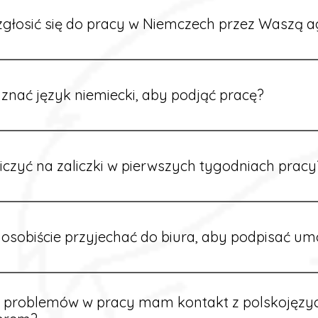
głosić się do pracy w Niemczech przez Waszą a
ć formularz zgłoszeniowy na naszej stronie lub skontaktować
stawi Ci aktualne oferty i omówi dalsze kroki.
znać język niemiecki, aby podjąć pracę?
wiele ofert nie wymaga znajomości języka. Jeśli jednak znas
 większy wybór stanowisk i łatwiejszą komunikację na miejscu
iczyć na zaliczki w pierwszych tygodniach pracy
owych sytuacjach możesz otrzymać zaliczkę po wcześniejsz
m i przepracowaniu minimum tygodnia pracy.
osobiście przyjechać do biura, aby podpisać u
dpisywane są osobiście w naszym biurze. Dzięki temu masz 
ą załatwione prawidłowo.
e problemów w pracy mam kontakt z polskojęz