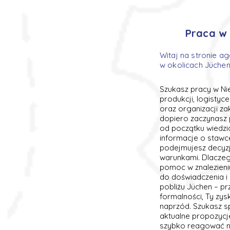
Praca w 
Witaj na stronie ag
w okolicach Jüche
Szukasz pracy w Ni
produkcji, logistyc
oraz organizacji za
dopiero zaczynasz 
od początku wiedzi
informacje o stawc
podejmujesz decyzj
warunkami. Dlaczego
pomoc w znalezieni
do doświadczenia i 
pobliżu Jüchen – p
formalności, Ty zys
naprzód. Szukasz s
aktualne propozycj
szybko reagować na