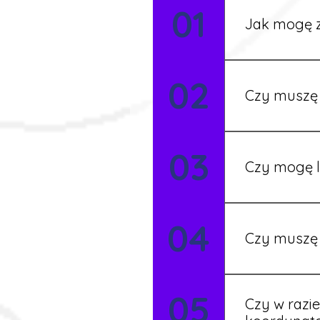
01
Jak mogę z
Możesz wypełni
02
Rekruter przed
Czy muszę 
Nie zawsze – 
03
będziesz miał
Czy mogę l
Tak, w wyjątk
04
koordynatore
Czy muszę 
Tak, umowy po
05
formalności s
Czy w razi