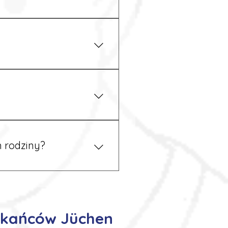
iżu zakładu pracy.
 prawem. Dzięki temu
 rodziny?
 tym podczas rekrutacji, a
szkańców Jüchen