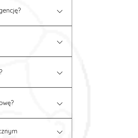
gencję?
 się z nami telefonicznie.
z podstawy niemieckiego,
.
?
ym uzgodnieniu z
mowę?
pewność, że wszystkie
ycznym