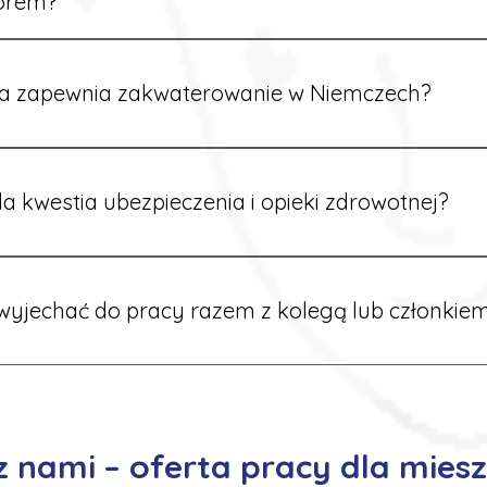
orem?
rdynatorzy mówią po polsku i są do Twojej dyspozycji.
a zapewnia zakwaterowanie w Niemczech?
rdynatorzy dbają o zapewnienie miejsca noclegowego w pobl
alane są przed wyjazdem.
a kwestia ubezpieczenia i opieki zdrowotnej?
ik otrzymuje ubezpieczenie zdrowotne zgodne z niemieckim
tać z opieki medycznej na miejscu.
yjechać do pracy razem z kolegą lub członkiem
 możliwość wspólnego wyjazdu. Wystarczy poinformować nas o
znaleźć oferty w tej samej lokalizacji.
 z nami – oferta pracy dla mie