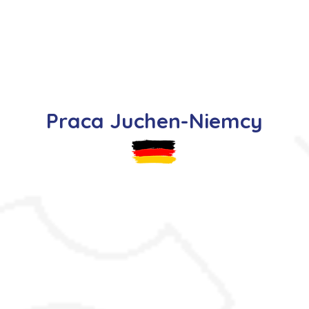
s
Oferty pracy
Dla kandydata ▼
K
Praca Juchen-Niemcy