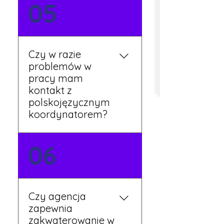
Tak, umowy podpisywane
05
są osobiście w naszym
biurze. Dzięki temu masz
pewność, że wszystkie
formalności są załatwione
Czy w razie
prawidłowo.
problemów w
pracy mam
kontakt z
polskojęzycznym
koordynatorem?
Tak, nasi koordynatorzy
06
mówią po polsku i są do
Twojej dyspozycji.
Czy agencja
zapewnia
zakwaterowanie w