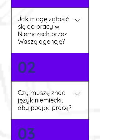
Jak mogę zgłosić
się do pracy w
Niemczech przez
Waszą agencję?
Możesz wypełnić formularz
02
zgłoszeniowy na naszej
stronie lub skontaktować
się z nami telefonicznie.
Rekruter przedstawi Ci
Czy muszę znać
aktualne oferty i omówi
język niemiecki,
dalsze kroki.
aby podjąć pracę?
Nie zawsze – wiele ofert nie
03
wymaga znajomości