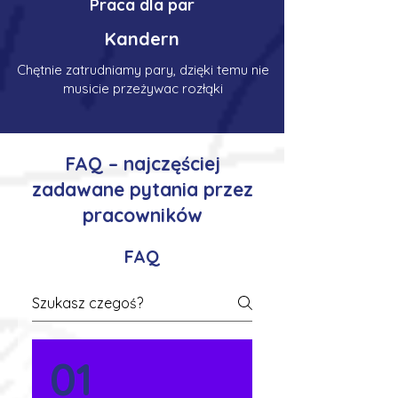
Praca dla par
Kandern
Chętnie zatrudniamy pary, dzięki temu nie
musicie przeżywac rozłąki
FAQ – najczęściej
zadawane pytania przez
pracowników
FAQ
01