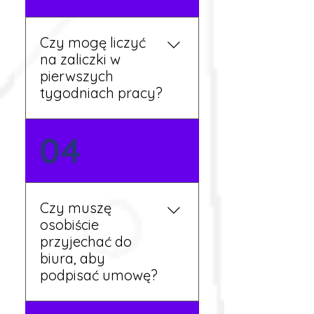
języka. Jeśli jednak znasz
podstawy niemieckiego,
będziesz miał większy
Czy mogę liczyć
wybór stanowisk i
na zaliczki w
łatwiejszą komunikację na
pierwszych
miejscu.
tygodniach pracy?
Tak, w wyjątkowych
04
sytuacjach możesz
otrzymać zaliczkę po
wcześniejszym uzgodnieniu
z koordynatorem i
Czy muszę
przepracowaniu minimum
osobiście
tygodnia pracy.
przyjechać do
biura, aby
podpisać umowę?