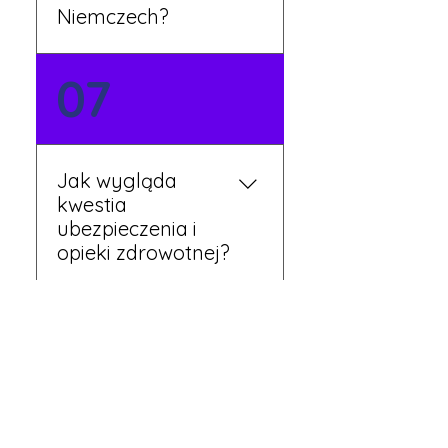
Niemczech?
Tak, nasi koordynatorzy
07
dbają o zapewnienie
miejsca noclegowego w
pobliżu zakładu pracy.
Szczegóły ustalane są
Jak wygląda
przed wyjazdem.
kwestia
ubezpieczenia i
opieki zdrowotnej?
Każdy pracownik
08
otrzymuje ubezpieczenie
zdrowotne zgodne z
niemieckim prawem. Dzięki
temu możesz korzystać z
Czy mogę
opieki medycznej na
wyjechać do pracy