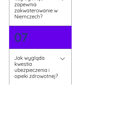
zapewnia
zakwaterowanie w
Niemczech?
Tak, nasi koordynatorzy
07
dbają o zapewnienie
miejsca noclegowego w
pobliżu zakładu pracy.
Szczegóły ustalane są
Jak wygląda
przed wyjazdem.
kwestia
ubezpieczenia i
opieki zdrowotnej?
Każdy pracownik
08
otrzymuje ubezpieczenie
zdrowotne zgodne z
niemieckim prawem. Dzięki