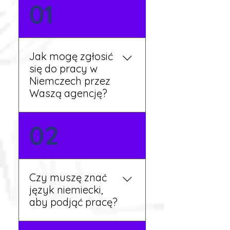
01
Jak mogę zgłosić
się do pracy w
Niemczech przez
Waszą agencję?
Możesz wypełnić formularz
02
zgłoszeniowy na naszej
stronie lub skontaktować
się z nami telefonicznie.
Rekruter przedstawi Ci
Czy muszę znać
aktualne oferty i omówi
język niemiecki,
dalsze kroki.
aby podjąć pracę?