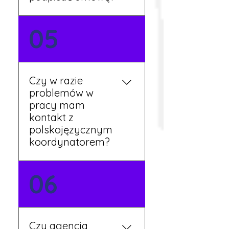
Tak, umowy podpisywane
05
są osobiście w naszym
biurze. Dzięki temu masz
pewność, że wszystkie
formalności są załatwione
Czy w razie
prawidłowo.
problemów w
pracy mam
kontakt z
polskojęzycznym
koordynatorem?
Tak, nasi koordynatorzy
06
mówią po polsku i są do
Twojej dyspozycji.
Czy agencja