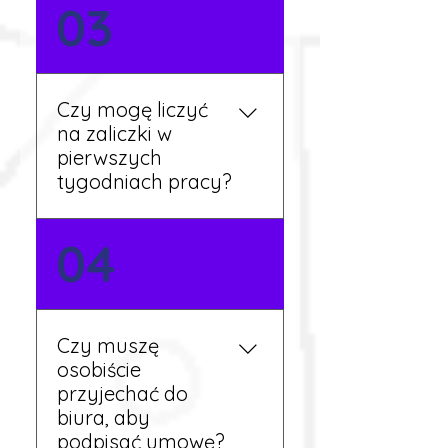
Nie zawsze – wiele ofert nie
03
wymaga znajomości
języka. Jeśli jednak znasz
podstawy niemieckiego,
będziesz miał większy
Czy mogę liczyć
wybór stanowisk i
na zaliczki w
łatwiejszą komunikację na
pierwszych
miejscu.
tygodniach pracy?
Tak, w wyjątkowych
04
sytuacjach możesz
otrzymać zaliczkę po
wcześniejszym uzgodnieniu
z koordynatorem i
Czy muszę
przepracowaniu minimum
osobiście
tygodnia pracy.
przyjechać do
biura, aby
podpisać umowę?