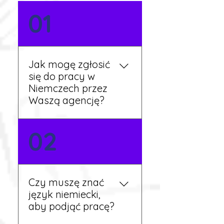
01
Jak mogę zgłosić
się do pracy w
Niemczech przez
Waszą agencję?
Możesz wypełnić formularz
02
zgłoszeniowy na naszej
stronie lub skontaktować
się z nami telefonicznie.
Rekruter przedstawi Ci
Czy muszę znać
aktualne oferty i omówi
język niemiecki,
dalsze kroki.
aby podjąć pracę?