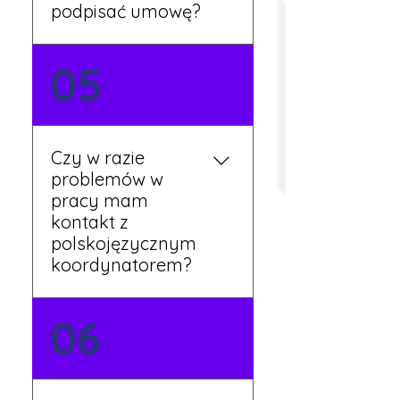
podpisać umowę?
Tak, umowy podpisywane
05
są osobiście w naszym
biurze. Dzięki temu masz
pewność, że wszystkie
formalności są załatwione
Czy w razie
prawidłowo.
problemów w
pracy mam
kontakt z
polskojęzycznym
koordynatorem?
Tak, nasi koordynatorzy
06
mówią po polsku i są do
Twojej dyspozycji.