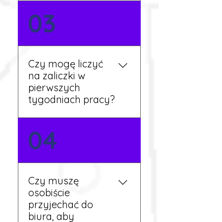
Nie zawsze – wiele ofert nie
03
wymaga znajomości
języka. Jeśli jednak znasz
podstawy niemieckiego,
będziesz miał większy
Czy mogę liczyć
wybór stanowisk i
na zaliczki w
łatwiejszą komunikację na
pierwszych
miejscu.
tygodniach pracy?
Tak, w wyjątkowych
04
sytuacjach możesz
otrzymać zaliczkę po
wcześniejszym uzgodnieniu
z koordynatorem i
Czy muszę
przepracowaniu minimum
osobiście
tygodnia pracy.
przyjechać do
biura, aby