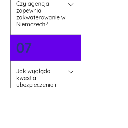
Czy agencja
zapewnia
zakwaterowanie w
Niemczech?
Tak, nasi koordynatorzy
07
dbają o zapewnienie
miejsca noclegowego w
pobliżu zakładu pracy.
Szczegóły ustalane są
Jak wygląda
przed wyjazdem.
kwestia
ubezpieczenia i
opieki zdrowotnej?
Każdy pracownik
08
otrzymuje ubezpieczenie
zdrowotne zgodne z