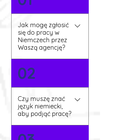
Jak mogę zgłosić
się do pracy w
Niemczech przez
Waszą agencję?
Możesz wypełnić formularz
02
zgłoszeniowy na naszej
stronie lub skontaktować
się z nami telefonicznie.
Rekruter przedstawi Ci
Czy muszę znać
aktualne oferty i omówi
język niemiecki,
dalsze kroki.
aby podjąć pracę?
Nie zawsze – wiele ofert nie
03
wymaga znajomości