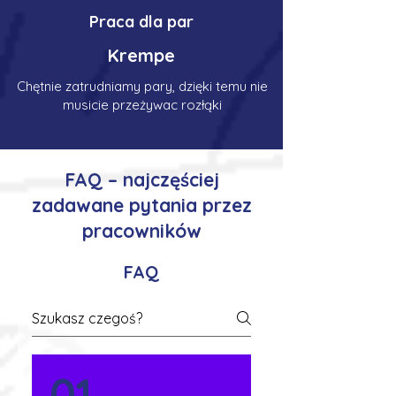
Praca dla par
Krempe
Chętnie zatrudniamy pary, dzięki temu nie
musicie przeżywac rozłąki
FAQ – najczęściej
zadawane pytania przez
pracowników
FAQ
01