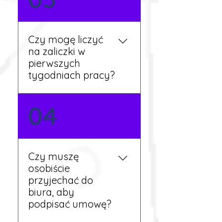
języka. Jeśli jednak znasz
podstawy niemieckiego,
będziesz miał większy
Czy mogę liczyć
wybór stanowisk i
na zaliczki w
łatwiejszą komunikację na
pierwszych
miejscu.
tygodniach pracy?
Tak, w wyjątkowych
04
sytuacjach możesz
otrzymać zaliczkę po
wcześniejszym uzgodnieniu
z koordynatorem i
Czy muszę
przepracowaniu minimum
osobiście
tygodnia pracy.
przyjechać do
biura, aby
podpisać umowę?