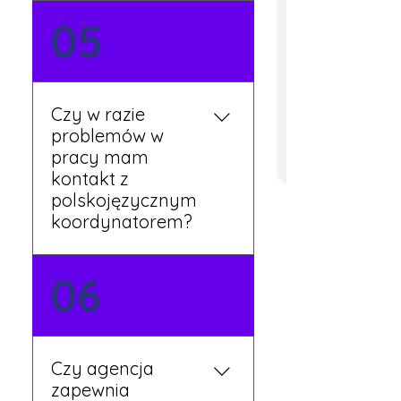
Tak, umowy podpisywane
05
są osobiście w naszym
biurze. Dzięki temu masz
pewność, że wszystkie
formalności są załatwione
Czy w razie
prawidłowo.
problemów w
pracy mam
kontakt z
polskojęzycznym
koordynatorem?
Tak, nasi koordynatorzy
06
mówią po polsku i są do
Twojej dyspozycji.
Czy agencja
zapewnia