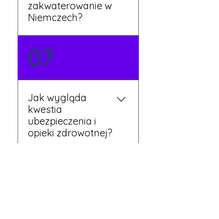
zakwaterowanie w
Niemczech?
Tak, nasi koordynatorzy
07
dbają o zapewnienie
miejsca noclegowego w
pobliżu zakładu pracy.
Szczegóły ustalane są
Jak wygląda
przed wyjazdem.
kwestia
ubezpieczenia i
opieki zdrowotnej?
Każdy pracownik
08
otrzymuje ubezpieczenie
zdrowotne zgodne z
niemieckim prawem. Dzięki
temu możesz korzystać z
Czy mogę