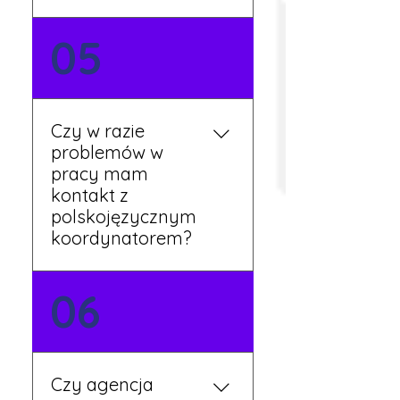
Tak, umowy podpisywane
05
są osobiście w naszym
biurze. Dzięki temu masz
pewność, że wszystkie
formalności są załatwione
Czy w razie
prawidłowo.
problemów w
pracy mam
kontakt z
polskojęzycznym
koordynatorem?
Tak, nasi koordynatorzy
06
mówią po polsku i są do
Twojej dyspozycji.
Czy agencja