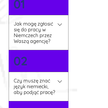
01
Jak mogę zgłosić
się do pracy w
Niemczech przez
Waszą agencję?
Możesz wypełnić formularz
02
zgłoszeniowy na naszej
stronie lub skontaktować
się z nami telefonicznie.
Rekruter przedstawi Ci
Czy muszę znać
aktualne oferty i omówi
język niemiecki,
dalsze kroki.
aby podjąć pracę?
Nie zawsze – wiele ofert nie