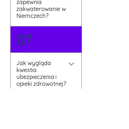
zapewnia
zakwaterowanie w
Niemczech?
Tak, nasi koordynatorzy
07
dbają o zapewnienie
miejsca noclegowego w
pobliżu zakładu pracy.
Szczegóły ustalane są
Jak wygląda
przed wyjazdem.
kwestia
ubezpieczenia i
opieki zdrowotnej?
Każdy pracownik
08
otrzymuje ubezpieczenie
zdrowotne zgodne z
niemieckim prawem. Dzięki
temu możesz korzystać z