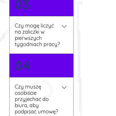
03
wymaga znajomości
języka. Jeśli jednak znasz
podstawy niemieckiego,
będziesz miał większy
Czy mogę liczyć
wybór stanowisk i
na zaliczki w
łatwiejszą komunikację na
pierwszych
miejscu.
tygodniach pracy?
Tak, w wyjątkowych
04
sytuacjach możesz
otrzymać zaliczkę po
wcześniejszym uzgodnieniu
z koordynatorem i
Czy muszę
przepracowaniu minimum
osobiście
tygodnia pracy.
przyjechać do
biura, aby
podpisać umowę?