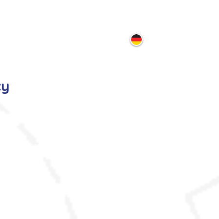
ontakt
cy