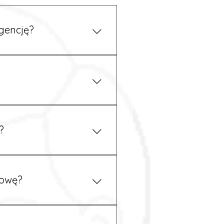
gencję?
się z nami telefonicznie. 
z podstawy niemieckiego, 
.
?
m uzgodnieniu z 
mowę?
pewność, że wszystkie 