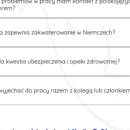
e problemów w pracy mam kontakt z polskojęz
orem?
rdynatorzy mówią po polsku i są do Twojej dyspozycji.
a zapewnia zakwaterowanie w Niemczech?
rdynatorzy dbają o zapewnienie miejsca noclegowego w pobli
alane są przed wyjazdem.
a kwestia ubezpieczenia i opieki zdrowotnej?
ik otrzymuje ubezpieczenie zdrowotne zgodne z niemieckim
tać z opieki medycznej na miejscu.
yjechać do pracy razem z kolegą lub członkiem
 możliwość wspólnego wyjazdu. Wystarczy poinformować nas o
znaleźć oferty w tej samej lokalizacji.