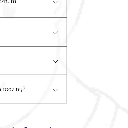
ycznym
żu zakładu pracy. 
 prawem. Dzięki temu 
 rodziny?
 tym podczas rekrutacji, a 