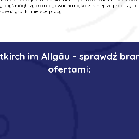
ty, abyś mógł szybko reagować na najkorzystniejsze propozycje,
ować grafik i miejsce pracy.
utkirch im Allgäu – sprawdź bra
ofertami: