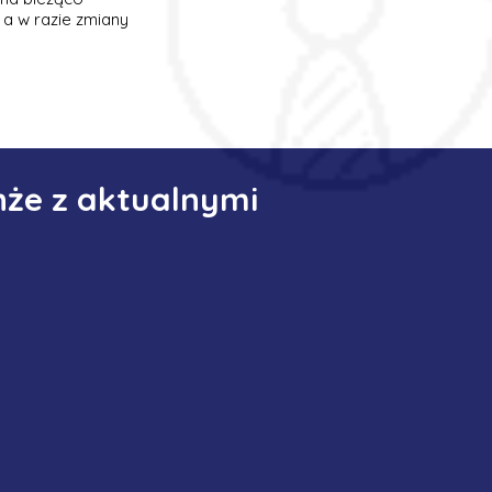
 a w razie zmiany
nże z aktualnymi