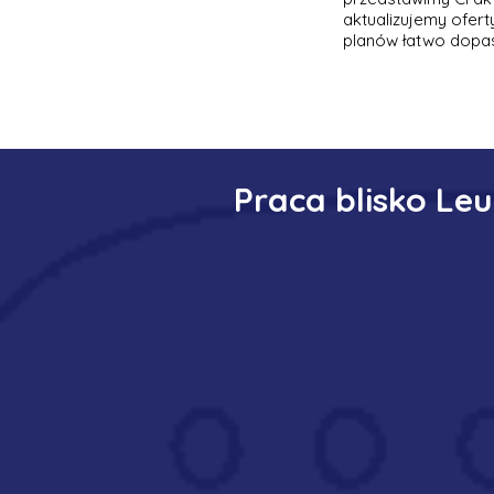
aktualizujemy ofer
planów łatwo dopas
Praca blisko Le