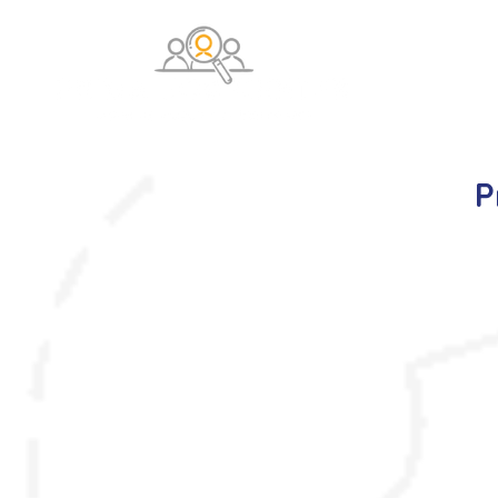
O na
P