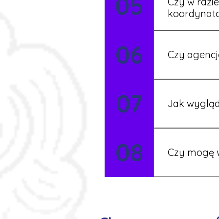
05
Czy w razi
koordynat
Tak, nasi koo
06
Czy agencj
Tak, nasi koo
07
Szczegóły ust
Jak wygląd
Każdy pracown
08
możesz korzys
Czy mogę w
Tak, istnieje
postaramy się 