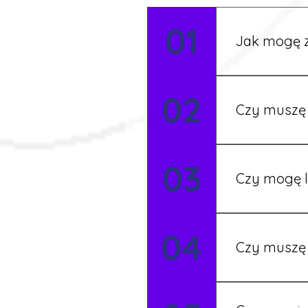
01
Jak mogę z
Możesz wypełni
02
Rekruter przed
Czy muszę 
Nie zawsze – 
03
będziesz miał
Czy mogę l
Tak, w wyjątk
04
koordynatore
Czy muszę 
Tak, umowy po
formalności s