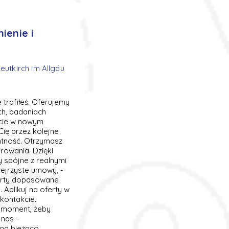
ienie i
eutkirch im Allgäu
 trafiłeś. Oferujemy
ch, badaniach
rcie w nowym
ię przez kolejne
ntność. Otrzymasz
rowania. Dzięki
 spójne z realnymi
zejrzyste umowy, -
ferty dopasowane
 Aplikuj na oferty w
 kontakcie.
y moment, żeby
 nas –
 na bieżąco