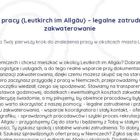
 pracy (Leutkirch im Allgäu) – legalne zatrudn
zakwaterowanie
o Twój pierwszy krok do znalezienia pracy w okolicach miasta L
mczech i chcesz mieszkać w okolicy Leutkirch im Allgäu? Dobrze
 logistyce i usługach, a do tego realne wsparcie przy dokumenta
anizacji zakwaterowania, dzięki czemu możesz skupić się na sta
piero zaczynasz przygodę z pracą w Niemczech, przeprowadzimy C
 początku wiedział, czego się spodziewać. Stawiamy na transpare
 stawce godzinowej, dodatkach i ewentualnych kosztach zakwate
ecyzję świadomie, a my pilnujemy, by obietnice pracodawcy były
 warto skorzystać z naszej pomocy: - legalne zatrudnienie i pr
u zakwaterowania, - wsparcie koordynatora i stały kontakt, - o
grafiku, - sprawdzonych pracodawców i szybki proces rekrutacji.
m Allgäu – przygotujemy Cię do startu i będziemy z Tobą w stałym
ci, Ty zyskasz spokój i stabilne warunki zatrudnienia. To dobr
d. Szukasz sprawdzonych ofert pracy w Niemczech? Zgłoś się do
ualne propozycje w Leutkirch im Allgäu i okolicach. Dodatkowo,