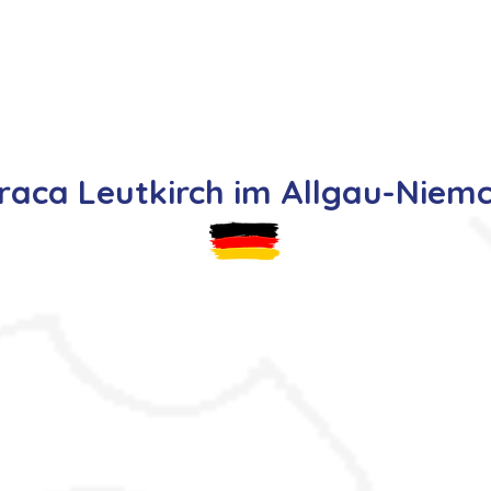
s
Oferty pracy
Dla kandydata ▼
K
raca Leutkirch im Allgau-Niem