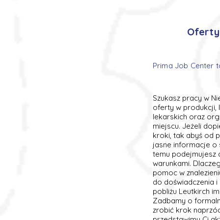
Oferty
Prima Job Center t
Szukasz pracy w Nie
oferty w produkcji,
lekarskich oraz org
miejscu. Jeżeli do
kroki, tak abyś od
jasne informacje o
temu podejmujesz d
warunkami. Dlaczego
pomoc w znalezieni
do doświadczenia i 
pobliżu Leutkirch i
Zadbamy o formalnoś
zrobić krok naprzó
przedstawimy Ci akt