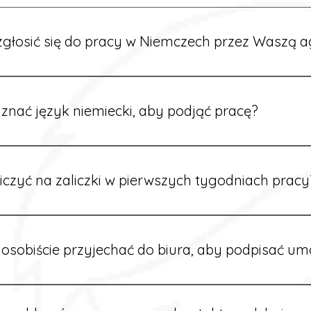
głosić się do pracy w Niemczech przez Waszą a
ć formularz zgłoszeniowy na naszej stronie lub skontaktować 
stawi Ci aktualne oferty i omówi dalsze kroki.
znać język niemiecki, aby podjąć pracę?
wiele ofert nie wymaga znajomości języka. Jeśli jednak znas
 większy wybór stanowisk i łatwiejszą komunikację na miejscu
iczyć na zaliczki w pierwszych tygodniach pracy
owych sytuacjach możesz otrzymać zaliczkę po wcześniejszy
m i przepracowaniu minimum tygodnia pracy.
osobiście przyjechać do biura, aby podpisać u
dpisywane są osobiście w naszym biurze. Dzięki temu masz 
ą załatwione prawidłowo.