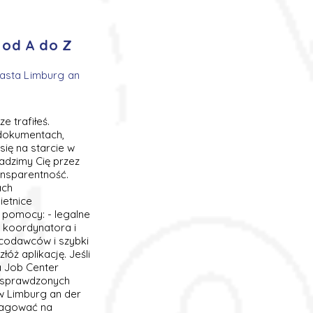
 od A do Z
iasta Limburg an
 trafiłeś.
 dokumentach,
ię na starcie w
adzimy Cię przez
ansparentność.
ach
ietnice
 pomocy: - legalne
e koordynatora i
acodawców i szybki
óż aplikację. Jeśli
a Job Center
z sprawdzonych
w Limburg an der
reagować na