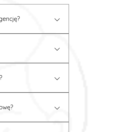
gencję?
 się z nami telefonicznie.
z podstawy niemieckiego,
.
?
ym uzgodnieniu z
mowę?
pewność, że wszystkie