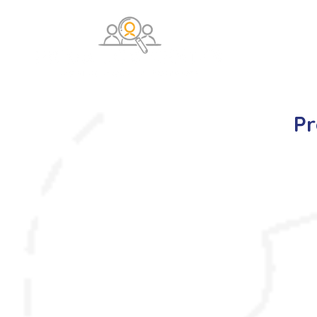
O na
Pr