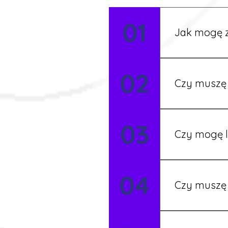
01
Jak mogę z
Możesz wypełni
02
Rekruter przed
Czy muszę 
Nie zawsze – 
03
będziesz miał
Czy mogę l
Tak, w wyjątk
04
koordynatore
Czy muszę 
Tak, umowy po
formalności s