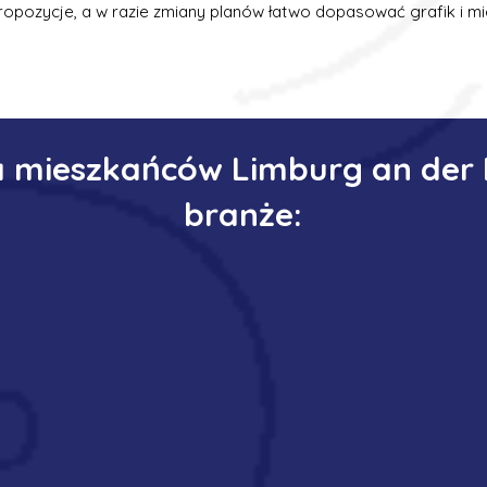
ropozycje, a w razie zmiany planów łatwo dopasować grafik i mi
a mieszkańców Limburg an der
branże: