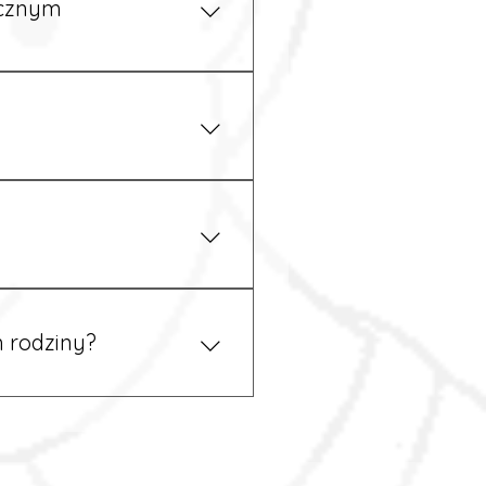
ycznym
iżu zakładu pracy.
 prawem. Dzięki temu
 rodziny?
 tym podczas rekrutacji, a