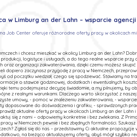
ca w Limburg an der Lahn – wsparcie agencji
ma Job Center oferuje różnorodne oferty pracy w okolicach m
mczech i chcesz mieszkać w okolicy Limburg an der Lahn? Dobrze
produkcji, logistyce i usługach, a do tego realne wsparcie przy
h oraz organizacji zakwaterowania, dzięki czemu możesz skupić s
eli dopiero zaczynasz przygodę z pracą w Niemczech, przeprow
abyś od początku wiedział, czego się spodziewać. Stawiamy na tr
formacje o stawce godzinowej, dodatkach i ewentualnych koszt
ięki temu podejmujesz decyzję świadomie, a my pilnujemy, by ob
ójne z realnymi warunkami. Dlaczego warto skorzystać z naszej
jrzyste umowy, - pomoc w znalezieniu zakwaterowania, - wsparci
ferty dopasowane do doświadczenia i grafiku, - sprawdzonych pr
Sprawdź aktualne oferty pracy w okolicach Limburg an der Lahn i zł
aktuj się z nami – odpowiemy konkretnie i bez zwlekania. Z Prim
 pracy w Niemczech pewnie i bez zbędnych formalności. Szukas
czech? Zgłoś się do nas – przedstawimy Ci aktualne propozycje 
Dodatkowo, na bieżąco aktualizujemy oferty, abyś mógł szybko 