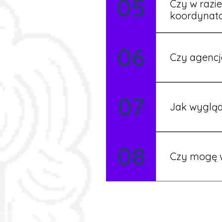
05
Czy w razi
koordynat
Tak, nasi koo
06
Czy agencj
Tak, nasi koo
07
Szczegóły ust
Jak wygląd
Każdy pracown
08
możesz korzys
Czy mogę w
Tak, istnieje
postaramy się 