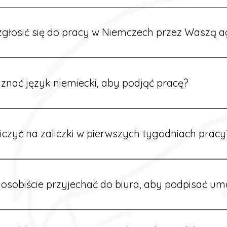
głosić się do pracy w Niemczech przez Waszą a
ć formularz zgłoszeniowy na naszej stronie lub skontaktować
stawi Ci aktualne oferty i omówi dalsze kroki.
znać język niemiecki, aby podjąć pracę?
wiele ofert nie wymaga znajomości języka. Jeśli jednak znas
 większy wybór stanowisk i łatwiejszą komunikację na miejscu
iczyć na zaliczki w pierwszych tygodniach pracy
owych sytuacjach możesz otrzymać zaliczkę po wcześniejsz
m i przepracowaniu minimum tygodnia pracy.
osobiście przyjechać do biura, aby podpisać u
dpisywane są osobiście w naszym biurze. Dzięki temu masz 
ą załatwione prawidłowo.