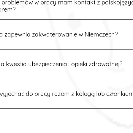
e problemów w pracy mam kontakt z polskojęz
orem?
rdynatorzy mówią po polsku i są do Twojej dyspozycji.
a zapewnia zakwaterowanie w Niemczech?
rdynatorzy dbają o zapewnienie miejsca noclegowego w pobl
alane są przed wyjazdem.
a kwestia ubezpieczenia i opieki zdrowotnej?
ik otrzymuje ubezpieczenie zdrowotne zgodne z niemieckim
tać z opieki medycznej na miejscu.
yjechać do pracy razem z kolegą lub członkiem
 możliwość wspólnego wyjazdu. Wystarczy poinformować nas o
znaleźć oferty w tej samej lokalizacji.