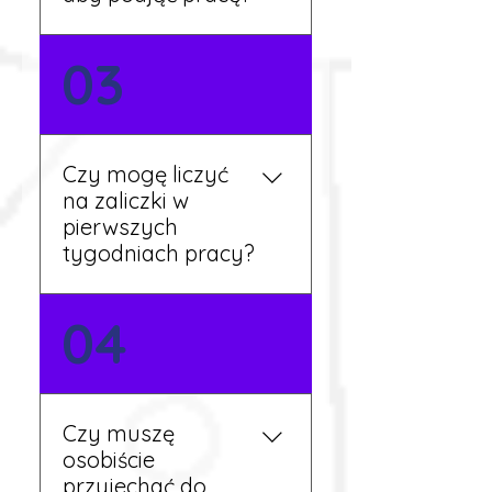
Nie zawsze – wiele ofert nie
03
wymaga znajomości
języka. Jeśli jednak znasz
podstawy niemieckiego,
będziesz miał większy
Czy mogę liczyć
wybór stanowisk i
na zaliczki w
łatwiejszą komunikację na
pierwszych
miejscu.
tygodniach pracy?
Tak, w wyjątkowych
04
sytuacjach możesz
otrzymać zaliczkę po
wcześniejszym uzgodnieniu
z koordynatorem i
Czy muszę
przepracowaniu minimum
osobiście
tygodnia pracy.
przyjechać do