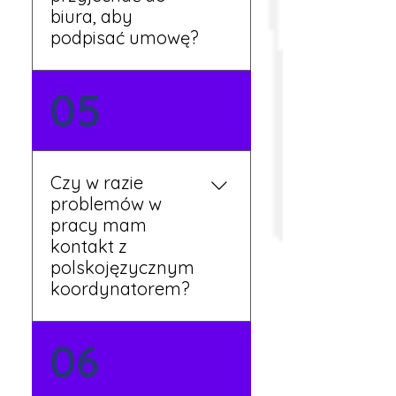
biura, aby
podpisać umowę?
Tak, umowy podpisywane
05
są osobiście w naszym
biurze. Dzięki temu masz
pewność, że wszystkie
formalności są załatwione
Czy w razie
prawidłowo.
problemów w
pracy mam
kontakt z
polskojęzycznym
koordynatorem?
Tak, nasi koordynatorzy
06
mówią po polsku i są do
Twojej dyspozycji.