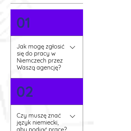
01
Jak mogę zgłosić
się do pracy w
Niemczech przez
Waszą agencję?
Możesz wypełnić formularz
02
zgłoszeniowy na naszej
stronie lub skontaktować
się z nami telefonicznie.
Rekruter przedstawi Ci
Czy muszę znać
aktualne oferty i omówi
język niemiecki,
dalsze kroki.
aby podjąć pracę?