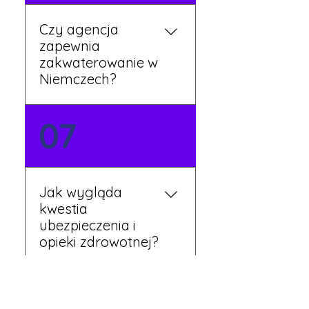
Czy agencja
zapewnia
zakwaterowanie w
Niemczech?
Tak, nasi koordynatorzy
07
dbają o zapewnienie
miejsca noclegowego w
pobliżu zakładu pracy.
Szczegóły ustalane są
Jak wygląda
przed wyjazdem.
kwestia
ubezpieczenia i
opieki zdrowotnej?
Każdy pracownik
08
otrzymuje ubezpieczenie