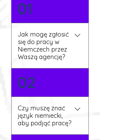
01
Jak mogę zgłosić
się do pracy w
Niemczech przez
Waszą agencję?
Możesz wypełnić formularz
02
zgłoszeniowy na naszej
stronie lub skontaktować
się z nami telefonicznie.
Rekruter przedstawi Ci
Czy muszę znać
aktualne oferty i omówi
język niemiecki,
dalsze kroki.
aby podjąć pracę?