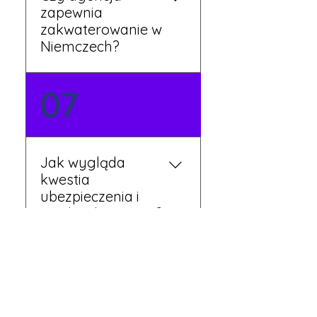
zapewnia
zakwaterowanie w
Niemczech?
Tak, nasi koordynatorzy
07
dbają o zapewnienie
miejsca noclegowego w
pobliżu zakładu pracy.
Szczegóły ustalane są
Jak wygląda
przed wyjazdem.
kwestia
ubezpieczenia i
opieki zdrowotnej?
Każdy pracownik
08
otrzymuje ubezpieczenie
zdrowotne zgodne z
niemieckim prawem. Dzięki