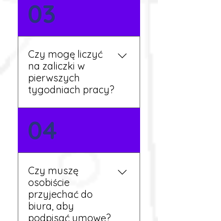
Nie zawsze – wiele ofert nie
03
wymaga znajomości
języka. Jeśli jednak znasz
podstawy niemieckiego,
będziesz miał większy
Czy mogę liczyć
wybór stanowisk i
na zaliczki w
łatwiejszą komunikację na
pierwszych
miejscu.
tygodniach pracy?
Tak, w wyjątkowych
04
sytuacjach możesz
otrzymać zaliczkę po
wcześniejszym uzgodnieniu
z koordynatorem i
Czy muszę
przepracowaniu minimum
osobiście
tygodnia pracy.
przyjechać do
biura, aby
podpisać umowę?