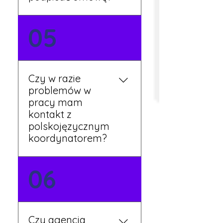
Tak, umowy podpisywane
05
są osobiście w naszym
biurze. Dzięki temu masz
pewność, że wszystkie
formalności są załatwione
Czy w razie
prawidłowo.
problemów w
pracy mam
kontakt z
polskojęzycznym
koordynatorem?
Tak, nasi koordynatorzy
06
mówią po polsku i są do
Twojej dyspozycji.
Czy agencja