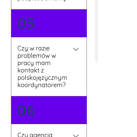
Tak, umowy podpisywane
05
są osobiście w naszym
biurze. Dzięki temu masz
pewność, że wszystkie
formalności są załatwione
Czy w razie
prawidłowo.
problemów w
pracy mam
kontakt z
polskojęzycznym
koordynatorem?
Tak, nasi koordynatorzy
06
mówią po polsku i są do
Twojej dyspozycji.
Czy agencja