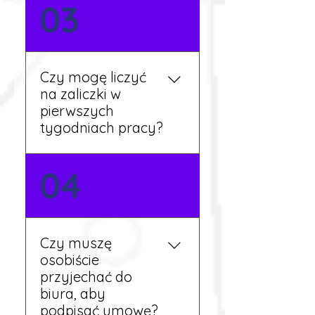
Nie zawsze – wiele ofert nie
03
wymaga znajomości
języka. Jeśli jednak znasz
podstawy niemieckiego,
będziesz miał większy
Czy mogę liczyć
wybór stanowisk i
na zaliczki w
łatwiejszą komunikację na
pierwszych
miejscu.
tygodniach pracy?
Tak, w wyjątkowych
04
sytuacjach możesz
otrzymać zaliczkę po
wcześniejszym uzgodnieniu
z koordynatorem i
Czy muszę
przepracowaniu minimum
osobiście
tygodnia pracy.
przyjechać do
biura, aby
podpisać umowę?