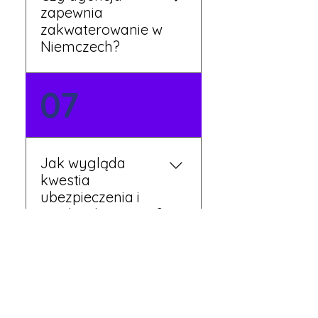
zapewnia
zakwaterowanie w
Niemczech?
Tak, nasi koordynatorzy
07
dbają o zapewnienie
miejsca noclegowego w
pobliżu zakładu pracy.
Szczegóły ustalane są
Jak wygląda
przed wyjazdem.
kwestia
ubezpieczenia i
opieki zdrowotnej?
Każdy pracownik
08
otrzymuje ubezpieczenie
zdrowotne zgodne z
niemieckim prawem. Dzięki