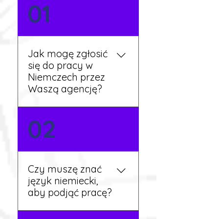
01
Jak mogę zgłosić
się do pracy w
Niemczech przez
Waszą agencję?
Możesz wypełnić formularz
02
zgłoszeniowy na naszej
stronie lub skontaktować
się z nami telefonicznie.
Rekruter przedstawi Ci
Czy muszę znać
aktualne oferty i omówi
język niemiecki,
dalsze kroki.
aby podjąć pracę?