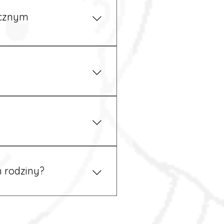
ycznym
iżu zakładu pracy.
 prawem. Dzięki temu
 rodziny?
 tym podczas rekrutacji, a