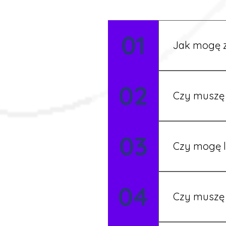
01
Jak mogę z
Możesz wypełni
02
Rekruter przed
Czy muszę 
Nie zawsze – 
03
będziesz miał
Czy mogę l
Tak, w wyjątk
04
koordynatore
Czy muszę 
Tak, umowy po