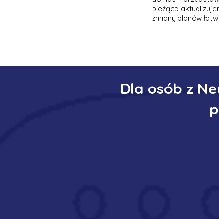
bieżąco aktualizuj
zmiany planów łatw
Dla osób z N
p