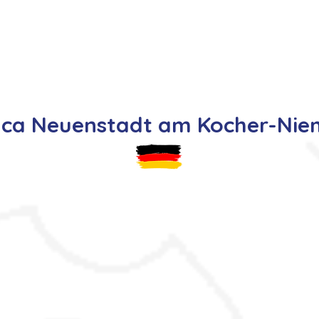
s
Oferty pracy
Dla kandydata ▼
K
aca Neuenstadt am Kocher-Nie