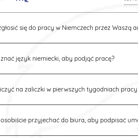
głosić się do pracy w Niemczech przez Waszą a
ć formularz zgłoszeniowy na naszej stronie lub skontaktować
stawi Ci aktualne oferty i omówi dalsze kroki.
znać język niemiecki, aby podjąć pracę?
wiele ofert nie wymaga znajomości języka. Jeśli jednak znas
 większy wybór stanowisk i łatwiejszą komunikację na miejscu
iczyć na zaliczki w pierwszych tygodniach pracy
owych sytuacjach możesz otrzymać zaliczkę po wcześniejsz
m i przepracowaniu minimum tygodnia pracy.
osobiście przyjechać do biura, aby podpisać u
dpisywane są osobiście w naszym biurze. Dzięki temu masz 