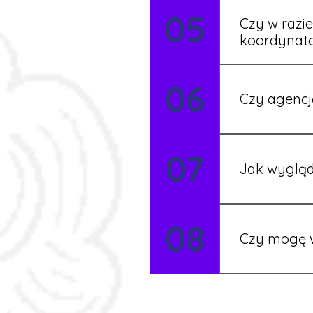
05
formalności s
Czy w razi
koordynat
Tak, nasi koo
06
Czy agencj
Tak, nasi koo
07
Szczegóły ust
Jak wygląd
Każdy pracown
08
możesz korzys
Czy mogę w
Tak, istnieje
postaramy się 