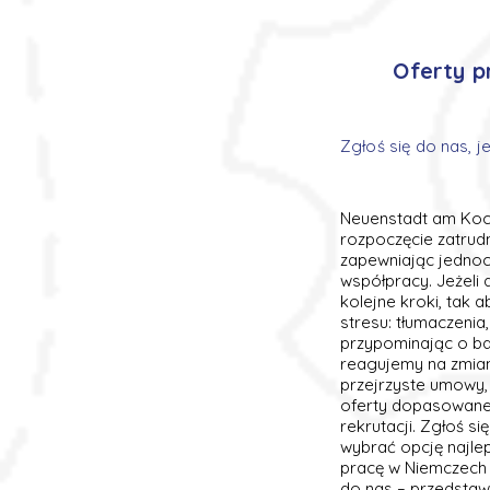
Oferty p
Zgłoś się do nas, 
Neuenstadt am Koche
rozpoczęcie zatrud
zapewniając jednoc
współpracy. Jeżeli
kolejne kroki, tak 
stresu: tłumaczenia
przypominając o ba
reagujemy na zmiany
przejrzyste umowy, 
oferty dopasowane 
rekrutacji. Zgłoś 
wybrać opcję najle
pracę w Niemczech 
do nas – przedstaw