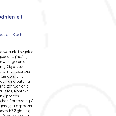
dnienie i
stadt am Kocher
e warunki i szybkie
spozycyjności,
ierwszego dnia
my Cię przez
z formalności bez
Cię do startu,
damy na pytania i
ne zatrudnienie i
 stały kontakt, -
bki proces
Kocher. Pomożemy Ci
ncję i rozpocznij
czech? Zgłoś się
h. Dodatkowo, na