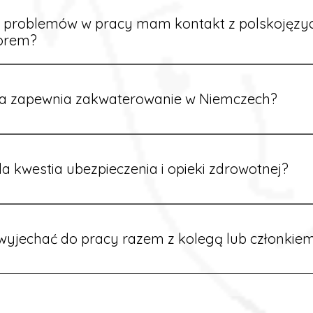
ą załatwione prawidłowo.
e problemów w pracy mam kontakt z polskojęz
orem?
rdynatorzy mówią po polsku i są do Twojej dyspozycji.
a zapewnia zakwaterowanie w Niemczech?
rdynatorzy dbają o zapewnienie miejsca noclegowego w pobl
alane są przed wyjazdem.
a kwestia ubezpieczenia i opieki zdrowotnej?
ik otrzymuje ubezpieczenie zdrowotne zgodne z niemieckim
tać z opieki medycznej na miejscu.
yjechać do pracy razem z kolegą lub członkiem
 możliwość wspólnego wyjazdu. Wystarczy poinformować nas o
znaleźć oferty w tej samej lokalizacji.