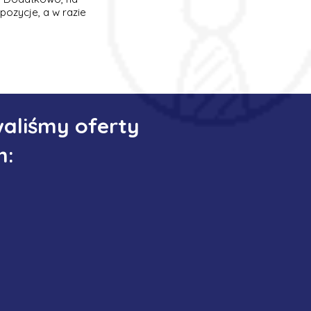
pozycje, a w razie
aliśmy oferty
h: