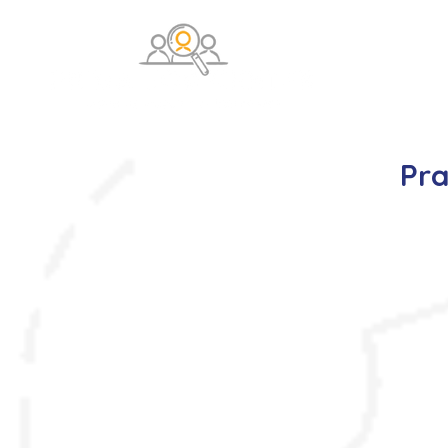
O na
Pr