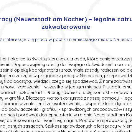
racy (Neuenstadt am Kocher) – legalne zatru
zakwaterowanie
jeśli interesuje Cię praca w pobliżu niemieckiego miasta Neuen
r i okolice to świetny kierunek dla osób, które cenią przejrzyst
nienia. Dopasowujemy oferty do Twojego doświadczenia oraz dy
ześnie opiekę koordynatora i zrozumiałe zasady rozliczeń od p
 dopiero zaczynasz przygodę z pracą w Niemczech, przeprowadzi
abyś od początku wiedział, czego się spodziewać. Z nami załatwis
, umowy, zgłoszenia – wszystko w jednym miejscu. Przygotujemy 
daniach i szkoleniach. Dbamy również o stały kontakt – odpowia
 w grafiku. Dlaczego warto skorzystać z naszej pomocy: - legal
- pomoc w znalezieniu zakwaterowania, - wsparcie koordynatora i
do doświadczenia i grafiku, - sprawdzonych pracodawców i szy
się do nas i porównaj dostępne oferty w rejonie Neuenstadt am 
piej dopasowaną do Twoich wymagań. Postaw na sprawdzoną age
na jasnych zasadach. Szukasz sprawdzonych ofert pracy w Niem
imy Ci aktualne propozycje w Neuenstadt am Kocher i okolicac