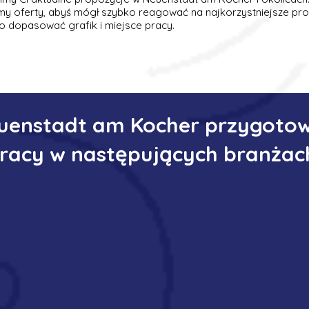
emy oferty, abyś mógł szybko reagować na najkorzystniejsze pro
o dopasować grafik i miejsce pracy.
euenstadt am Kocher przygotow
racy w następujących branżac