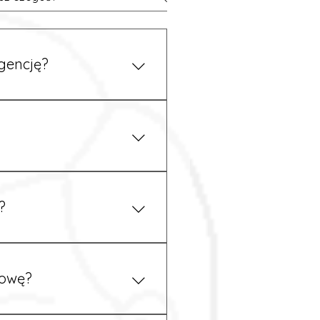
gencję?
 się z nami telefonicznie.
z podstawy niemieckiego,
.
?
ym uzgodnieniu z
mowę?
pewność, że wszystkie