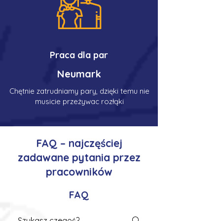
Praca dla par
Neumark
Chętnie zatrudniamy pary, dzięki temu nie
musicie przeżywac rozłąki
FAQ – najczęściej
zadawane pytania przez
pracowników
FAQ