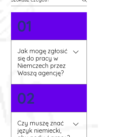
01
Jak mogę zgłosić
się do pracy w
Niemczech przez
Waszą agencję?
Możesz wypełnić formularz
02
zgłoszeniowy na naszej
stronie lub skontaktować
się z nami telefonicznie.
Rekruter przedstawi Ci
Czy muszę znać
aktualne oferty i omówi
język niemiecki,
dalsze kroki.