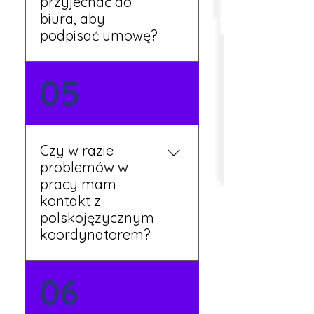
przyjechać do
biura, aby
podpisać umowę?
Tak, umowy podpisywane
05
są osobiście w naszym
biurze. Dzięki temu masz
pewność, że wszystkie
formalności są załatwione
Czy w razie
prawidłowo.
problemów w
pracy mam
kontakt z
polskojęzycznym
koordynatorem?
Tak, nasi koordynatorzy
06
mówią po polsku i są do
Twojej dyspozycji.