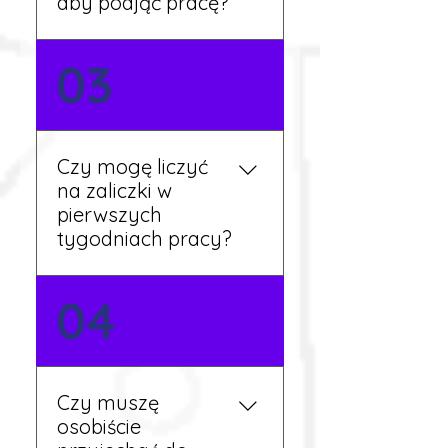
aby podjąć pracę?
Nie zawsze – wiele ofert nie
03
wymaga znajomości
języka. Jeśli jednak znasz
podstawy niemieckiego,
będziesz miał większy
Czy mogę liczyć
wybór stanowisk i
na zaliczki w
łatwiejszą komunikację na
pierwszych
miejscu.
tygodniach pracy?
Tak, w wyjątkowych
04
sytuacjach możesz
otrzymać zaliczkę po
wcześniejszym uzgodnieniu
z koordynatorem i
Czy muszę
przepracowaniu minimum
osobiście
tygodnia pracy.