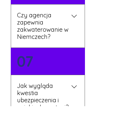
Czy agencja
zapewnia
zakwaterowanie w
Niemczech?
Tak, nasi koordynatorzy
07
dbają o zapewnienie
miejsca noclegowego w
pobliżu zakładu pracy.
Szczegóły ustalane są
Jak wygląda
przed wyjazdem.
kwestia
ubezpieczenia i
opieki zdrowotnej?
Każdy pracownik
08
otrzymuje ubezpieczenie