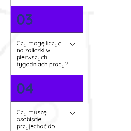
Nie zawsze – wiele ofert nie
03
wymaga znajomości
języka. Jeśli jednak znasz
podstawy niemieckiego,
będziesz miał większy
Czy mogę liczyć
wybór stanowisk i
na zaliczki w
łatwiejszą komunikację na
pierwszych
miejscu.
tygodniach pracy?
Tak, w wyjątkowych
04
sytuacjach możesz
otrzymać zaliczkę po
wcześniejszym uzgodnieniu
z koordynatorem i
Czy muszę
przepracowaniu minimum
osobiście
tygodnia pracy.
przyjechać do