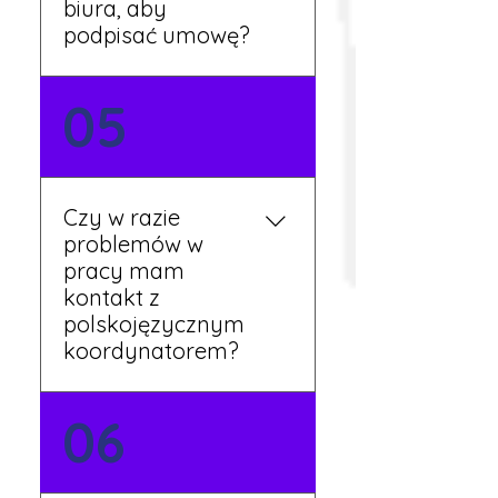
biura, aby
podpisać umowę?
Tak, umowy podpisywane
05
są osobiście w naszym
biurze. Dzięki temu masz
pewność, że wszystkie
formalności są załatwione
Czy w razie
prawidłowo.
problemów w
pracy mam
kontakt z
polskojęzycznym
koordynatorem?
Tak, nasi koordynatorzy
06
mówią po polsku i są do
Twojej dyspozycji.