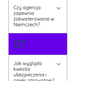
Czy agencja
zapewnia
zakwaterowanie w
Niemczech?
Tak, nasi koordynatorzy
07
dbają o zapewnienie
miejsca noclegowego w
pobliżu zakładu pracy.
Szczegóły ustalane są
Jak wygląda
przed wyjazdem.
kwestia
ubezpieczenia i
opieki zdrowotnej?
Każdy pracownik
08
otrzymuje ubezpieczenie
zdrowotne zgodne z