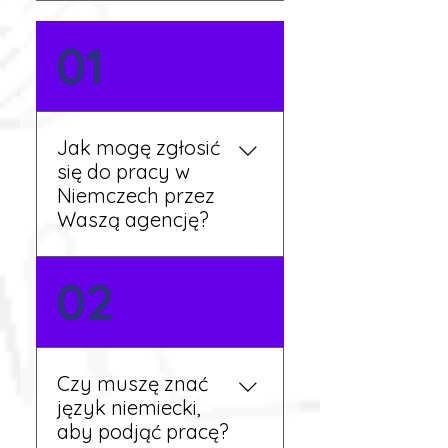
01
Jak mogę zgłosić
się do pracy w
Niemczech przez
Waszą agencję?
Możesz wypełnić formularz
02
zgłoszeniowy na naszej
stronie lub skontaktować
się z nami telefonicznie.
Rekruter przedstawi Ci
Czy muszę znać
aktualne oferty i omówi
język niemiecki,
dalsze kroki.
aby podjąć pracę?