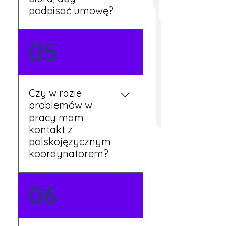
podpisać umowę?
Tak, umowy podpisywane
05
są osobiście w naszym
biurze. Dzięki temu masz
pewność, że wszystkie
formalności są załatwione
Czy w razie
prawidłowo.
problemów w
pracy mam
kontakt z
polskojęzycznym
koordynatorem?
Tak, nasi koordynatorzy
06
mówią po polsku i są do
Twojej dyspozycji.