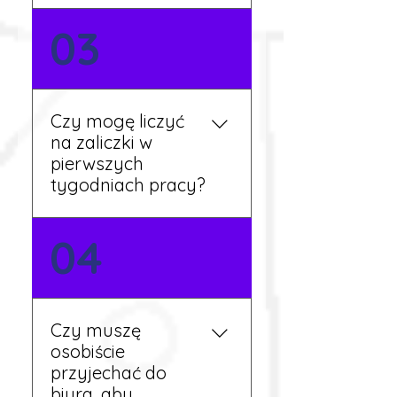
Nie zawsze – wiele ofert nie
03
wymaga znajomości
języka. Jeśli jednak znasz
podstawy niemieckiego,
będziesz miał większy
Czy mogę liczyć
wybór stanowisk i
na zaliczki w
łatwiejszą komunikację na
pierwszych
miejscu.
tygodniach pracy?
Tak, w wyjątkowych
04
sytuacjach możesz
otrzymać zaliczkę po
wcześniejszym uzgodnieniu
z koordynatorem i
Czy muszę
przepracowaniu minimum
osobiście
tygodnia pracy.
przyjechać do
biura, aby