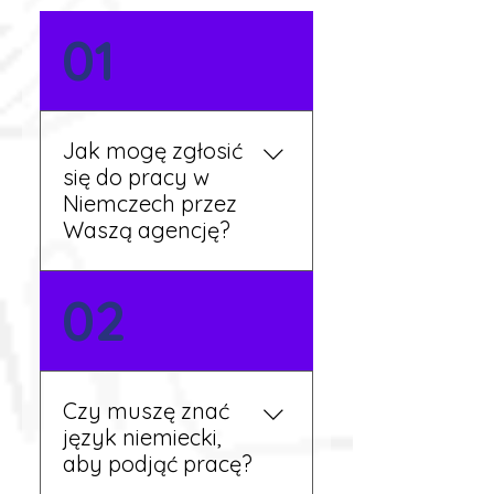
01
Jak mogę zgłosić
się do pracy w
Niemczech przez
Waszą agencję?
Możesz wypełnić formularz
02
zgłoszeniowy na naszej
stronie lub skontaktować
się z nami telefonicznie.
Rekruter przedstawi Ci
Czy muszę znać
aktualne oferty i omówi
język niemiecki,
dalsze kroki.
aby podjąć pracę?