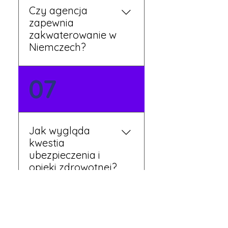
Czy agencja
zapewnia
zakwaterowanie w
Niemczech?
Tak, nasi koordynatorzy
07
dbają o zapewnienie
miejsca noclegowego w
pobliżu zakładu pracy.
Szczegóły ustalane są
Jak wygląda
przed wyjazdem.
kwestia
ubezpieczenia i
opieki zdrowotnej?
Każdy pracownik
08
otrzymuje ubezpieczenie
zdrowotne zgodne z