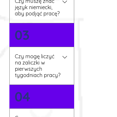
Czy muszę znać
aktualne oferty i omówi
język niemiecki,
dalsze kroki.
aby podjąć pracę?
Nie zawsze – wiele ofert nie
03
wymaga znajomości
języka. Jeśli jednak znasz
podstawy niemieckiego,
będziesz miał większy
Czy mogę liczyć
wybór stanowisk i
na zaliczki w
łatwiejszą komunikację na
pierwszych
miejscu.
tygodniach pracy?
Tak, w wyjątkowych
04
sytuacjach możesz
otrzymać zaliczkę po
wcześniejszym uzgodnieniu
z koordynatorem i