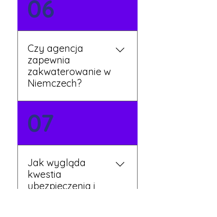
06
mówią po polsku i są do
Twojej dyspozycji.
Czy agencja
zapewnia
zakwaterowanie w
Niemczech?
Tak, nasi koordynatorzy
07
dbają o zapewnienie
miejsca noclegowego w
pobliżu zakładu pracy.
Szczegóły ustalane są
Jak wygląda
przed wyjazdem.
kwestia
ubezpieczenia i
opieki zdrowotnej?