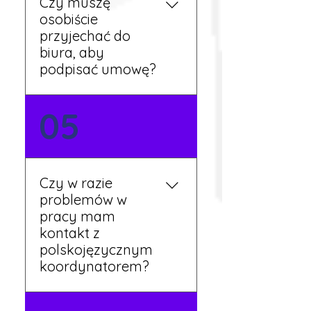
Czy muszę
przepracowaniu minimum
osobiście
tygodnia pracy.
przyjechać do
biura, aby
podpisać umowę?
Tak, umowy podpisywane
05
są osobiście w naszym
biurze. Dzięki temu masz
pewność, że wszystkie
formalności są załatwione
Czy w razie
prawidłowo.
problemów w
pracy mam
kontakt z
polskojęzycznym
koordynatorem?
Tak, nasi koordynatorzy