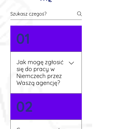
01
Jak mogę zgłosić
się do pracy w
Niemczech przez
Waszą agencję?
Możesz wypełnić formularz
02
zgłoszeniowy na naszej
stronie lub skontaktować
się z nami telefonicznie.
Rekruter przedstawi Ci