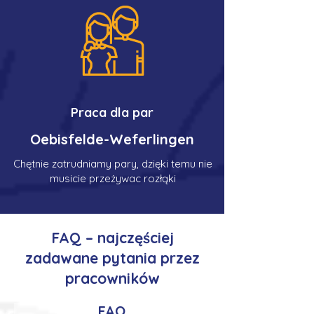
Praca dla par
Oebisfelde-Weferlingen
Chętnie zatrudniamy pary, dzięki temu nie
musicie przeżywac rozłąki
FAQ – najczęściej
zadawane pytania przez
pracowników
FAQ