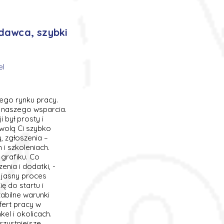
dawca, szybki
el
ego rynku pracy.
 z naszego wsparcia.
był prosty i
wolą Ci szybko
, zgłoszenia –
i szkoleniach.
grafiku. Co
enia i dodatki, -
- jasny proces
ię do startu i
abilne warunki
fert pracy w
el i okolicach.
rzystniejsze