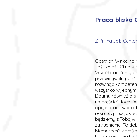
Praca blisko 
Z Prima Job Center
Oestrich-Winkel to
Jeśli zależy Ci na 
Współpracujemy ze 
przewidywalny. Jeś
rozwinąć kompetencj
wszystko w jednym m
Dbamy również o st
najczęściej doceniaj
opcje pracy w produ
rekrutacji i szybki 
będziemy z Tobą w s
zatrudnienia. To d
Niemczech? Zgłoś si
Dodatkowo, na bież