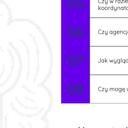
05
Czy w razi
koordynat
Tak, nasi koo
06
Czy agencj
Tak, nasi koo
07
Szczegóły ust
Jak wygląd
Każdy pracown
08
możesz korzys
Czy mogę w
Tak, istnieje
postaramy się 