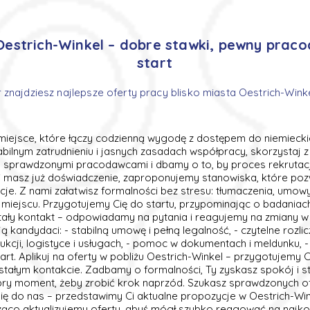
Oestrich-Winkel – dobre stawki, pewny praco
start
 znajdziesz najlepsze oferty pracy blisko miasta Oestrich-Wink
 miejsce, które łączy codzienną wygodę z dostępem do niemiecki
stabilnym zatrudnieniu i jasnych zasadach współpracy, skorzystaj
sprawdzonymi pracodawcami i dbamy o to, by proces rekrutacji 
li masz już doświadczenie, zaproponujemy stanowiska, które poz
e. Z nami załatwisz formalności bez stresu: tłumaczenia, umowy
iejscu. Przygotujemy Cię do startu, przypominając o badaniach 
ały kontakt – odpowiadamy na pytania i reagujemy na zmiany w 
ą kandydaci: - stabilną umowę i pełną legalność, - czytelne rozlicz
kcji, logistyce i usługach, - pomoc w dokumentach i meldunku, 
start. Aplikuj na oferty w pobliżu Oestrich-Winkel – przygotujemy C
tałym kontakcie. Zadbamy o formalności, Ty zyskasz spokój i st
obry moment, żeby zrobić krok naprzód. Szukasz sprawdzonych o
ę do nas – przedstawimy Ci aktualne propozycje w Oestrich-Wink
ąco aktualizujemy oferty, abyś mógł szybko reagować na najko