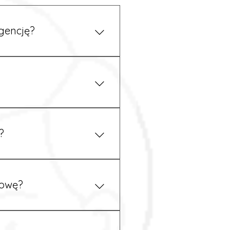
gencję?
 się z nami telefonicznie.
z podstawy niemieckiego,
.
?
ym uzgodnieniu z
mowę?
pewność, że wszystkie