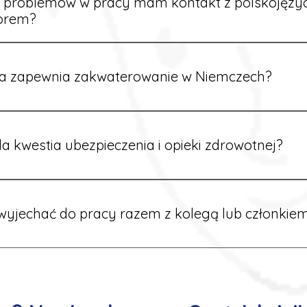
e problemów w pracy mam kontakt z polskojęz
orem?
rdynatorzy mówią po polsku i są do Twojej dyspozycji.
a zapewnia zakwaterowanie w Niemczech?
rdynatorzy dbają o zapewnienie miejsca noclegowego w pobl
alane są przed wyjazdem.
a kwestia ubezpieczenia i opieki zdrowotnej?
ik otrzymuje ubezpieczenie zdrowotne zgodne z niemieckim
tać z opieki medycznej na miejscu.
yjechać do pracy razem z kolegą lub członkiem
 możliwość wspólnego wyjazdu. Wystarczy poinformować nas o
znaleźć oferty w tej samej lokalizacji.