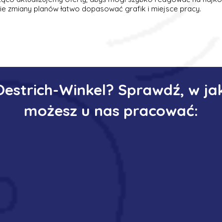
zie zmiany planów łatwo dopasować grafik i miejsce pracy.
Oestrich-Winkel? Sprawdź, w ja
możesz u nas pracować: