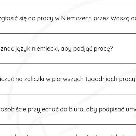
głosić się do pracy w Niemczech przez Waszą a
ć formularz zgłoszeniowy na naszej stronie lub skontaktować
stawi Ci aktualne oferty i omówi dalsze kroki.
znać język niemiecki, aby podjąć pracę?
wiele ofert nie wymaga znajomości języka. Jeśli jednak znas
 większy wybór stanowisk i łatwiejszą komunikację na miejscu
iczyć na zaliczki w pierwszych tygodniach pracy
owych sytuacjach możesz otrzymać zaliczkę po wcześniejsz
m i przepracowaniu minimum tygodnia pracy.
osobiście przyjechać do biura, aby podpisać u
dpisywane są osobiście w naszym biurze. Dzięki temu masz 
ą załatwione prawidłowo.