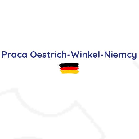
s
Oferty pracy
Dla kandydata ▼
K
Praca Oestrich-Winkel-Niemcy