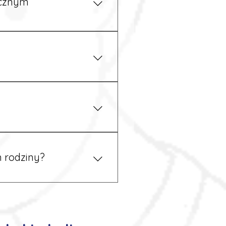
ycznym
iżu zakładu pracy.
 prawem. Dzięki temu
 rodziny?
 tym podczas rekrutacji, a