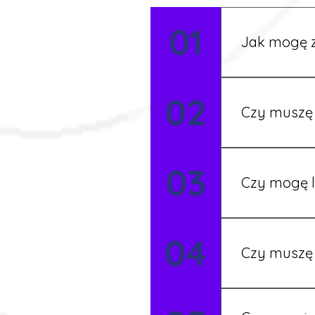
01
Jak mogę z
Możesz wypełni
02
Rekruter przed
Czy muszę 
Nie zawsze – 
03
będziesz miał
Czy mogę l
Tak, w wyjątk
04
koordynatore
Czy muszę 
Tak, umowy po
formalności s