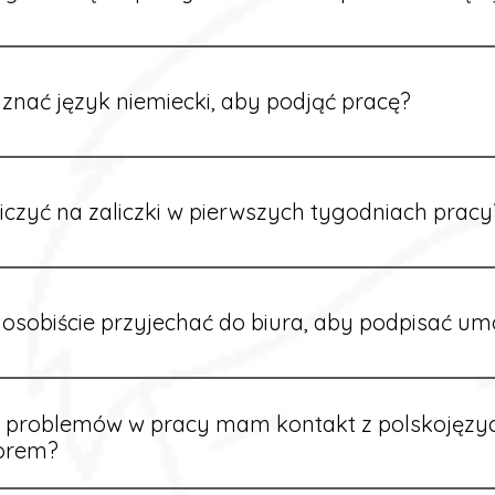
ć formularz zgłoszeniowy na naszej stronie lub skontaktować
stawi Ci aktualne oferty i omówi dalsze kroki.
znać język niemiecki, aby podjąć pracę?
wiele ofert nie wymaga znajomości języka. Jeśli jednak znas
 większy wybór stanowisk i łatwiejszą komunikację na miejscu
iczyć na zaliczki w pierwszych tygodniach pracy
owych sytuacjach możesz otrzymać zaliczkę po wcześniejsz
m i przepracowaniu minimum tygodnia pracy.
osobiście przyjechać do biura, aby podpisać u
dpisywane są osobiście w naszym biurze. Dzięki temu masz 
ą załatwione prawidłowo.
e problemów w pracy mam kontakt z polskojęz
orem?