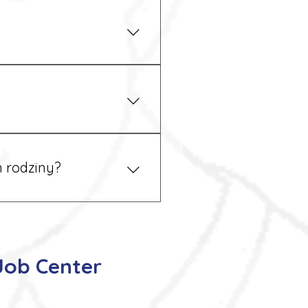
iżu zakładu pracy.
 prawem. Dzięki temu
 rodziny?
 tym podczas rekrutacji, a
Job Center