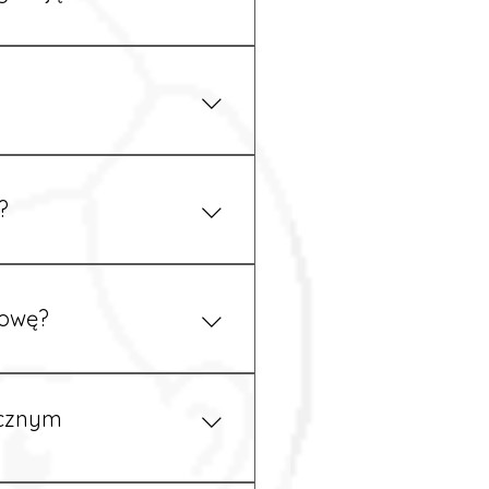
 się z nami telefonicznie.
z podstawy niemieckiego,
.
?
ym uzgodnieniu z
mowę?
pewność, że wszystkie
ycznym