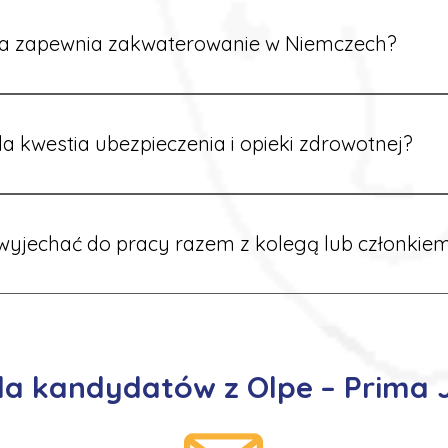
rdynatorzy mówią po polsku i są do Twojej dyspozycji.
a zapewnia zakwaterowanie w Niemczech?
rdynatorzy dbają o zapewnienie miejsca noclegowego w pobl
alane są przed wyjazdem.
a kwestia ubezpieczenia i opieki zdrowotnej?
ik otrzymuje ubezpieczenie zdrowotne zgodne z niemieckim
tać z opieki medycznej na miejscu.
yjechać do pracy razem z kolegą lub członkiem
 możliwość wspólnego wyjazdu. Wystarczy poinformować nas o
znaleźć oferty w tej samej lokalizacji.
la kandydatów z Olpe – Prima 