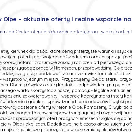
 Olpe – aktualne oferty i realne wsparcie na
ma Job Center oferuje różnorodne oferty pracy w okolicach m
wietny kierunek dla osób, które cenią przejrzyste warunki i szybk
sowujemy oferty do Twojego doświadczenia oraz dyspozycyjnośc
ę koordynatora i zrozumiałe zasady rozliczeń od pierwszego dn
zynasz przygodę z pracą w Niemczech, przeprowadzimy Cię przez 
edział, czego się spodziewać. Z nami załatwisz formalności bez 
– wszystko w jednym miejscu. Przygotujemy Cię do startu, przy
niach. Dbamy również o stały kontakt – odpowiadamy na pytania 
laczego warto skorzystać z naszej pomocy: - legalne zatrudnieni
alezieniu zakwaterowania, - wsparcie koordynatora i stały kont
iadczenia i grafiku, - sprawdzonych pracodawców i szybki proc
 porównaj dostępne oferty w rejonie Olpe. Pomożemy Ci wybrać op
ich wymagań. Postaw na sprawdzoną agencję i rozpocznij pra
Szukasz sprawdzonych ofert pracy w Niemczech? Zgłoś się do n
cje w Olpe i okolicach. Dodatkowo, na bieżąco aktualizujemy of
 najkorzystniejsze propozycje, a w razie zmiany planów łatwo 