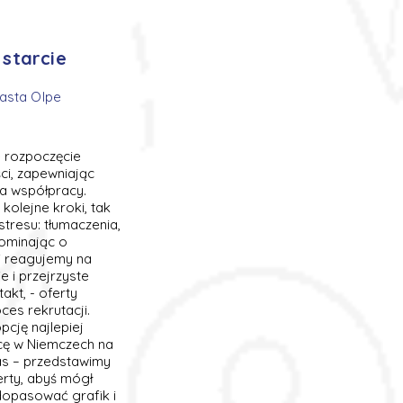
 starcie
iasta Olpe
ie rozpoczęcie
i, zapewniając
ia współpracy.
kolejne kroki, tak
stresu: tłumaczenia,
pominając o
i reagujemy na
e i przejrzyste
akt, - oferty
es rekrutacji.
cję najlepiej
cę w Niemczech na
as – przedstawimy
erty, abyś mógł
dopasować grafik i