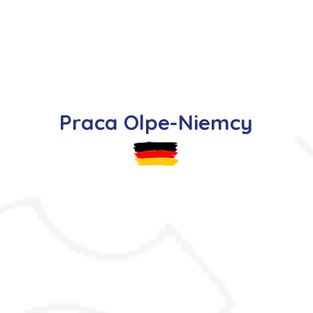
s
Oferty pracy
Dla kandydata ▼
K
Praca Olpe-Niemcy