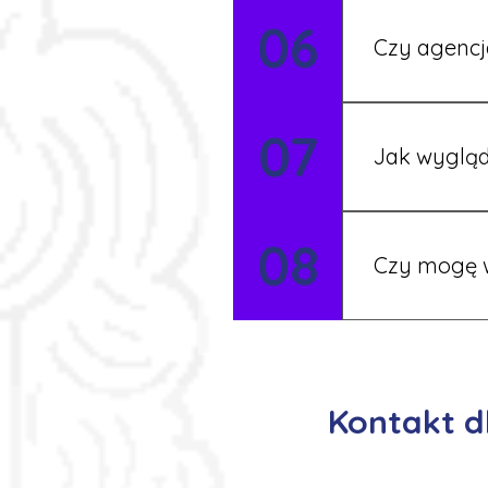
Tak, nasi koo
06
Czy agencj
Tak, nasi koo
07
Szczegóły ust
Jak wygląd
Każdy pracown
08
możesz korzys
Czy mogę w
Tak, istnieje
postaramy się 
Kontakt d