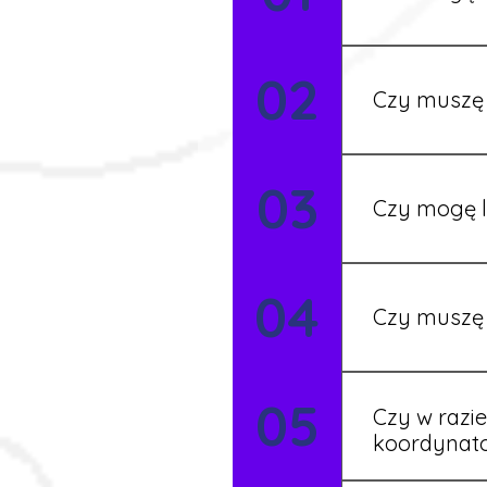
Możesz wypełni
02
Rekruter przed
Czy muszę 
Nie zawsze – 
03
będziesz miał
Czy mogę l
Tak, w wyjątk
04
koordynatore
Czy muszę 
Tak, umowy po
05
formalności s
Czy w razi
koordynat