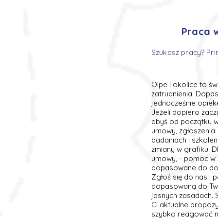
Praca w
Szukasz pracy? Pri
Olpe i okolice to ś
zatrudnienia. Dopa
jednocześnie opiek
Jeżeli dopiero zac
abyś od początku wi
umowy, zgłoszenia 
badaniach i szkole
zmiany w grafiku. D
umowy, - pomoc w zn
dopasowane do dośw
Zgłoś się do nas i
dopasowaną do Two
jasnych zasadach. 
Ci aktualne propozy
szybko reagować na