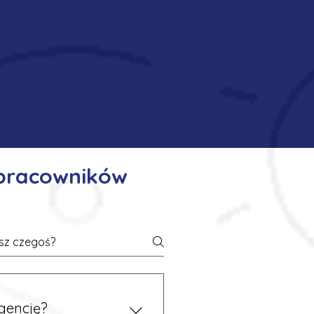
 pracowników
gencję?