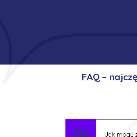
FAQ – najcz
01
Jak mogę z