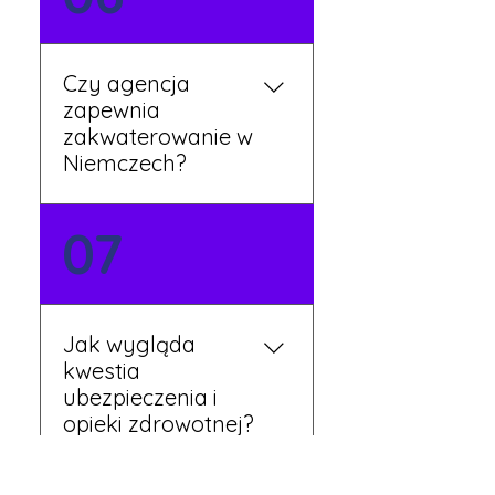
Twojej dyspozycji.
Czy agencja
zapewnia
zakwaterowanie w
Niemczech?
Tak, nasi koordynatorzy
07
dbają o zapewnienie
miejsca noclegowego w
pobliżu zakładu pracy.
Szczegóły ustalane są
Jak wygląda
przed wyjazdem.
kwestia
ubezpieczenia i
opieki zdrowotnej?
Każdy pracownik