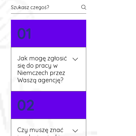
01
Jak mogę zgłosić
się do pracy w
Niemczech przez
Waszą agencję?
Możesz wypełnić formularz
02
zgłoszeniowy na naszej
stronie lub skontaktować
się z nami telefonicznie.
Rekruter przedstawi Ci
Czy muszę znać
aktualne oferty i omówi