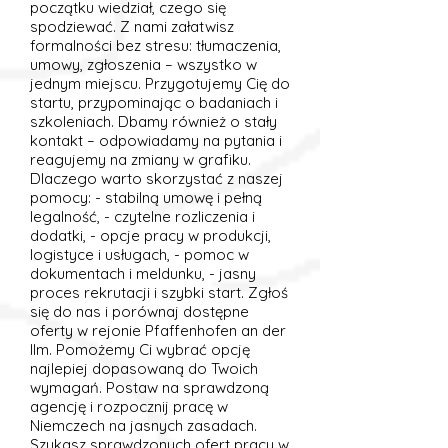
początku wiedział, czego się
spodziewać. Z nami załatwisz
formalności bez stresu: tłumaczenia,
umowy, zgłoszenia – wszystko w
jednym miejscu. Przygotujemy Cię do
startu, przypominając o badaniach i
szkoleniach. Dbamy również o stały
kontakt – odpowiadamy na pytania i
reagujemy na zmiany w grafiku.
Dlaczego warto skorzystać z naszej
pomocy: - stabilną umowę i pełną
legalność, - czytelne rozliczenia i
dodatki, - opcje pracy w produkcji,
logistyce i usługach, - pomoc w
dokumentach i meldunku, - jasny
proces rekrutacji i szybki start. Zgłoś
się do nas i porównaj dostępne
oferty w rejonie Pfaffenhofen an der
Ilm. Pomożemy Ci wybrać opcję
najlepiej dopasowaną do Twoich
wymagań. Postaw na sprawdzoną
agencję i rozpocznij pracę w
Niemczech na jasnych zasadach.
Szukasz sprawdzonych ofert pracy w