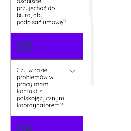
osobiście
tygodnia pracy.
przyjechać do
biura, aby
podpisać umowę?
Tak, umowy podpisywane
05
są osobiście w naszym
biurze. Dzięki temu masz
pewność, że wszystkie
formalności są załatwione
Czy w razie
prawidłowo.
problemów w
pracy mam
kontakt z
polskojęzycznym
koordynatorem?
Tak, nasi koordynatorzy
06
mówią po polsku i są do