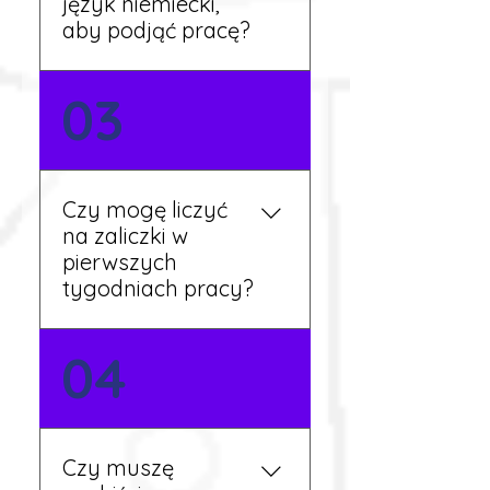
język niemiecki,
dalsze kroki.
aby podjąć pracę?
Nie zawsze – wiele ofert nie
03
wymaga znajomości
języka. Jeśli jednak znasz
podstawy niemieckiego,
będziesz miał większy
Czy mogę liczyć
wybór stanowisk i
na zaliczki w
łatwiejszą komunikację na
pierwszych
miejscu.
tygodniach pracy?
Tak, w wyjątkowych
04
sytuacjach możesz
otrzymać zaliczkę po
wcześniejszym uzgodnieniu
z koordynatorem i
Czy muszę
przepracowaniu minimum