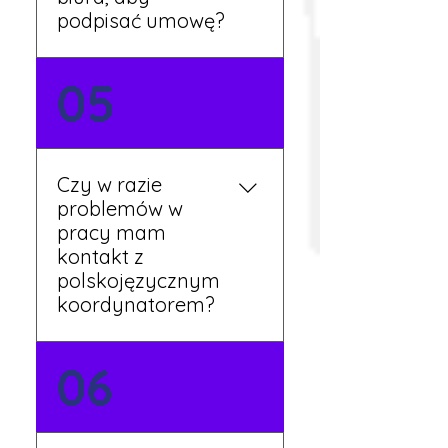
podpisać umowę?
Tak, umowy podpisywane
05
są osobiście w naszym
biurze. Dzięki temu masz
pewność, że wszystkie
formalności są załatwione
Czy w razie
prawidłowo.
problemów w
pracy mam
kontakt z
polskojęzycznym
koordynatorem?
Tak, nasi koordynatorzy
06
mówią po polsku i są do
Twojej dyspozycji.