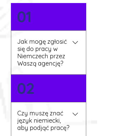
01
Jak mogę zgłosić
się do pracy w
Niemczech przez
Waszą agencję?
Możesz wypełnić formularz
02
zgłoszeniowy na naszej
stronie lub skontaktować
się z nami telefonicznie.
Rekruter przedstawi Ci
Czy muszę znać
aktualne oferty i omówi
język niemiecki,
dalsze kroki.
aby podjąć pracę?