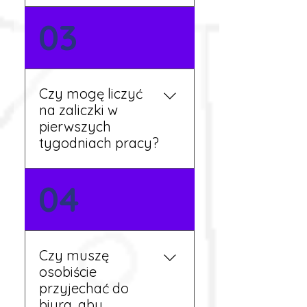
Nie zawsze – wiele ofert nie
03
wymaga znajomości
języka. Jeśli jednak znasz
podstawy niemieckiego,
będziesz miał większy
Czy mogę liczyć
wybór stanowisk i
na zaliczki w
łatwiejszą komunikację na
pierwszych
miejscu.
tygodniach pracy?
Tak, w wyjątkowych
04
sytuacjach możesz
otrzymać zaliczkę po
wcześniejszym uzgodnieniu
z koordynatorem i
Czy muszę
przepracowaniu minimum
osobiście
tygodnia pracy.
przyjechać do
biura, aby