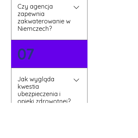
Czy agencja
zapewnia
zakwaterowanie w
Niemczech?
Tak, nasi koordynatorzy
07
dbają o zapewnienie
miejsca noclegowego w
pobliżu zakładu pracy.
Szczegóły ustalane są
Jak wygląda
przed wyjazdem.
kwestia
ubezpieczenia i
opieki zdrowotnej?
Każdy pracownik
08
otrzymuje ubezpieczenie
zdrowotne zgodne z