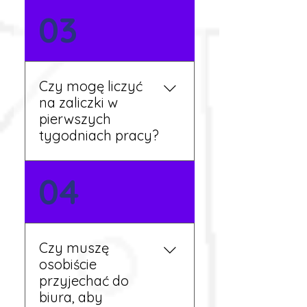
Nie zawsze – wiele ofert nie
03
wymaga znajomości
języka. Jeśli jednak znasz
podstawy niemieckiego,
będziesz miał większy
Czy mogę liczyć
wybór stanowisk i
na zaliczki w
łatwiejszą komunikację na
pierwszych
miejscu.
tygodniach pracy?
Tak, w wyjątkowych
04
sytuacjach możesz
otrzymać zaliczkę po
wcześniejszym uzgodnieniu
z koordynatorem i
Czy muszę
przepracowaniu minimum
osobiście
tygodnia pracy.
przyjechać do
biura, aby