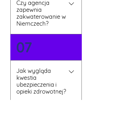
Czy agencja
zapewnia
zakwaterowanie w
Niemczech?
Tak, nasi koordynatorzy
07
dbają o zapewnienie
miejsca noclegowego w
pobliżu zakładu pracy.
Szczegóły ustalane są
Jak wygląda
przed wyjazdem.
kwestia
ubezpieczenia i
opieki zdrowotnej?
Każdy pracownik
08
otrzymuje ubezpieczenie
zdrowotne zgodne z
niemieckim prawem. Dzięki