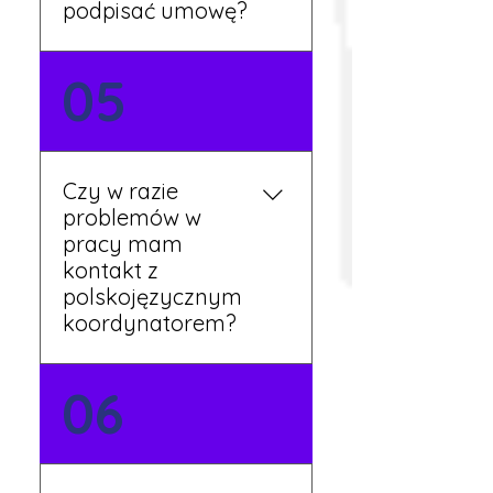
podpisać umowę?
Tak, umowy podpisywane
05
są osobiście w naszym
biurze. Dzięki temu masz
pewność, że wszystkie
formalności są załatwione
Czy w razie
prawidłowo.
problemów w
pracy mam
kontakt z
polskojęzycznym
koordynatorem?
Tak, nasi koordynatorzy
06
mówią po polsku i są do
Twojej dyspozycji.