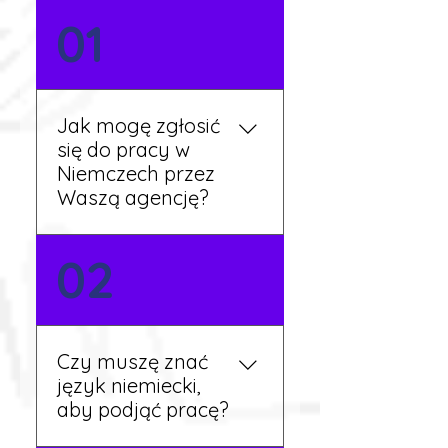
01
Jak mogę zgłosić
się do pracy w
Niemczech przez
Waszą agencję?
Możesz wypełnić formularz
02
zgłoszeniowy na naszej
stronie lub skontaktować
się z nami telefonicznie.
Rekruter przedstawi Ci
Czy muszę znać
aktualne oferty i omówi
język niemiecki,
dalsze kroki.
aby podjąć pracę?