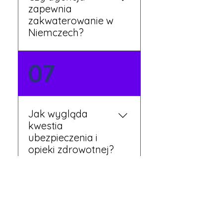
zapewnia
zakwaterowanie w
Niemczech?
Tak, nasi koordynatorzy
07
dbają o zapewnienie
miejsca noclegowego w
pobliżu zakładu pracy.
Szczegóły ustalane są
Jak wygląda
przed wyjazdem.
kwestia
ubezpieczenia i
opieki zdrowotnej?
Każdy pracownik
08
otrzymuje ubezpieczenie
zdrowotne zgodne z
niemieckim prawem. Dzięki