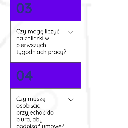
Nie zawsze – wiele ofert nie
03
wymaga znajomości
języka. Jeśli jednak znasz
podstawy niemieckiego,
będziesz miał większy
Czy mogę liczyć
wybór stanowisk i
na zaliczki w
łatwiejszą komunikację na
pierwszych
miejscu.
tygodniach pracy?
Tak, w wyjątkowych
04
sytuacjach możesz
otrzymać zaliczkę po
wcześniejszym uzgodnieniu
z koordynatorem i
Czy muszę
przepracowaniu minimum
osobiście
tygodnia pracy.
przyjechać do
biura, aby
podpisać umowę?