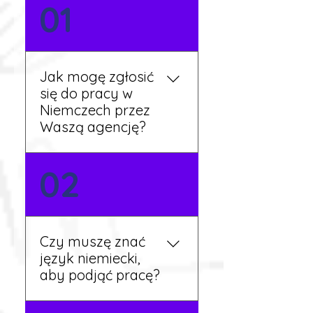
01
Jak mogę zgłosić
się do pracy w
Niemczech przez
Waszą agencję?
Możesz wypełnić formularz
02
zgłoszeniowy na naszej
stronie lub skontaktować
się z nami telefonicznie.
Rekruter przedstawi Ci
Czy muszę znać
aktualne oferty i omówi
język niemiecki,
dalsze kroki.
aby podjąć pracę?