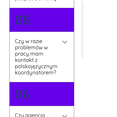
Tak, umowy podpisywane
05
są osobiście w naszym
biurze. Dzięki temu masz
pewność, że wszystkie
formalności są załatwione
Czy w razie
prawidłowo.
problemów w
pracy mam
kontakt z
polskojęzycznym
koordynatorem?
Tak, nasi koordynatorzy
06
mówią po polsku i są do
Twojej dyspozycji.
Czy agencja