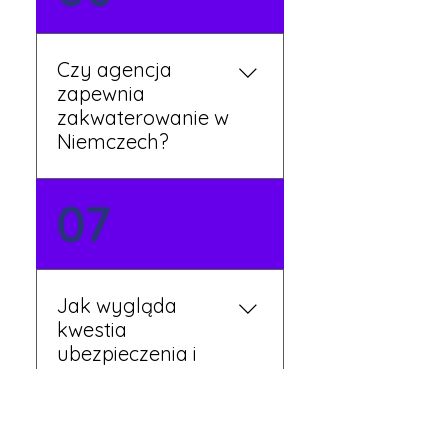
Twojej dyspozycji.
Czy agencja
zapewnia
zakwaterowanie w
Niemczech?
Tak, nasi koordynatorzy
07
dbają o zapewnienie
miejsca noclegowego w
pobliżu zakładu pracy.
Szczegóły ustalane są
Jak wygląda
przed wyjazdem.
kwestia
ubezpieczenia i
opieki zdrowotnej?
Każdy pracownik