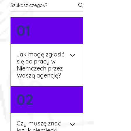
01
Jak mogę zgłosić
się do pracy w
Niemczech przez
Waszą agencję?
Możesz wypełnić formularz
02
zgłoszeniowy na naszej
stronie lub skontaktować
się z nami telefonicznie.
Rekruter przedstawi Ci
Czy muszę znać
aktualne oferty i omówi
język niemiecki,