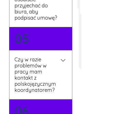
tygodnia pracy.
przyjechać do
biura, aby
podpisać umowę?
Tak, umowy podpisywane
05
są osobiście w naszym
biurze. Dzięki temu masz
pewność, że wszystkie
formalności są załatwione
Czy w razie
prawidłowo.
problemów w
pracy mam
kontakt z
polskojęzycznym
koordynatorem?
Tak, nasi koordynatorzy
06
mówią po polsku i są do