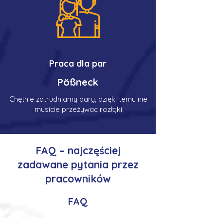
Praca dla par
Pößneck
Chętnie zatrudniamy pary, dzięki temu nie
musicie przeżywac rozłąki
FAQ – najczęściej
zadawane pytania przez
pracowników
FAQ