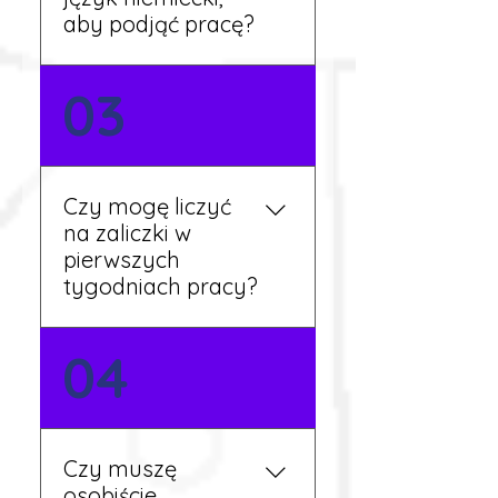
dalsze kroki.
aby podjąć pracę?
Nie zawsze – wiele ofert nie
03
wymaga znajomości
języka. Jeśli jednak znasz
podstawy niemieckiego,
będziesz miał większy
Czy mogę liczyć
wybór stanowisk i
na zaliczki w
łatwiejszą komunikację na
pierwszych
miejscu.
tygodniach pracy?
Tak, w wyjątkowych
04
sytuacjach możesz
otrzymać zaliczkę po
wcześniejszym uzgodnieniu
z koordynatorem i
Czy muszę
przepracowaniu minimum
osobiście