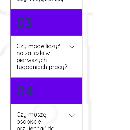
Nie zawsze – wiele ofert nie
03
wymaga znajomości
języka. Jeśli jednak znasz
podstawy niemieckiego,
będziesz miał większy
Czy mogę liczyć
wybór stanowisk i
na zaliczki w
łatwiejszą komunikację na
pierwszych
miejscu.
tygodniach pracy?
Tak, w wyjątkowych
04
sytuacjach możesz
otrzymać zaliczkę po
wcześniejszym uzgodnieniu
z koordynatorem i
Czy muszę
przepracowaniu minimum
osobiście
tygodnia pracy.
przyjechać do