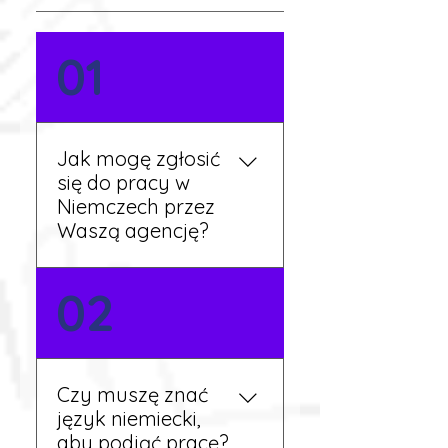
01
Jak mogę zgłosić
się do pracy w
Niemczech przez
Waszą agencję?
Możesz wypełnić formularz
02
zgłoszeniowy na naszej
stronie lub skontaktować
się z nami telefonicznie.
Rekruter przedstawi Ci
Czy muszę znać
aktualne oferty i omówi
język niemiecki,
dalsze kroki.
aby podjąć pracę?