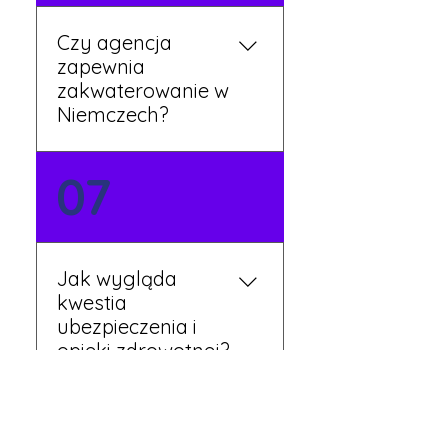
Czy agencja
zapewnia
zakwaterowanie w
Niemczech?
Tak, nasi koordynatorzy
07
dbają o zapewnienie
miejsca noclegowego w
pobliżu zakładu pracy.
Szczegóły ustalane są
Jak wygląda
przed wyjazdem.
kwestia
ubezpieczenia i
opieki zdrowotnej?
Każdy pracownik
08
otrzymuje ubezpieczenie