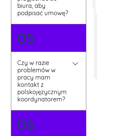
biura, aby
podpisać umowę?
Tak, umowy podpisywane
05
są osobiście w naszym
biurze. Dzięki temu masz
pewność, że wszystkie
formalności są załatwione
Czy w razie
prawidłowo.
problemów w
pracy mam
kontakt z
polskojęzycznym
koordynatorem?
Tak, nasi koordynatorzy
06
mówią po polsku i są do
Twojej dyspozycji.