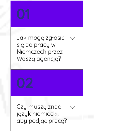
01
Jak mogę zgłosić
się do pracy w
Niemczech przez
Waszą agencję?
Możesz wypełnić formularz
02
zgłoszeniowy na naszej
stronie lub skontaktować
się z nami telefonicznie.
Rekruter przedstawi Ci
Czy muszę znać
aktualne oferty i omówi
język niemiecki,
dalsze kroki.
aby podjąć pracę?