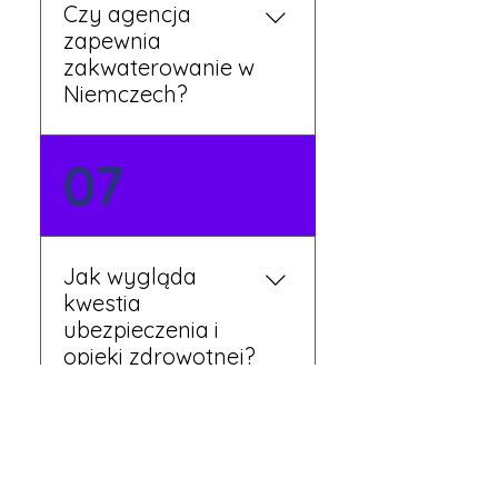
Czy agencja
zapewnia
zakwaterowanie w
Niemczech?
Tak, nasi koordynatorzy
07
dbają o zapewnienie
miejsca noclegowego w
pobliżu zakładu pracy.
Szczegóły ustalane są
Jak wygląda
przed wyjazdem.
kwestia
ubezpieczenia i
opieki zdrowotnej?
Każdy pracownik
08
otrzymuje ubezpieczenie
zdrowotne zgodne z