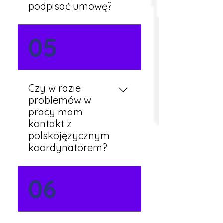
podpisać umowę?
Tak, umowy podpisywane
05
są osobiście w naszym
biurze. Dzięki temu masz
pewność, że wszystkie
formalności są załatwione
Czy w razie
prawidłowo.
problemów w
pracy mam
kontakt z
polskojęzycznym
koordynatorem?
Tak, nasi koordynatorzy
06
mówią po polsku i są do
Twojej dyspozycji.