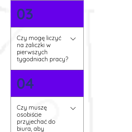
Nie zawsze – wiele ofert nie
03
wymaga znajomości
języka. Jeśli jednak znasz
podstawy niemieckiego,
będziesz miał większy
Czy mogę liczyć
wybór stanowisk i
na zaliczki w
łatwiejszą komunikację na
pierwszych
miejscu.
tygodniach pracy?
Tak, w wyjątkowych
04
sytuacjach możesz
otrzymać zaliczkę po
wcześniejszym uzgodnieniu
z koordynatorem i
Czy muszę
przepracowaniu minimum
osobiście
tygodnia pracy.
przyjechać do
biura, aby