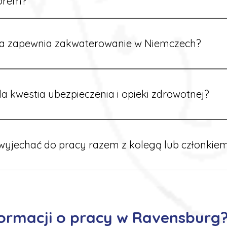
orem?
rdynatorzy mówią po polsku i są do Twojej dyspozycji.
a zapewnia zakwaterowanie w Niemczech?
rdynatorzy dbają o zapewnienie miejsca noclegowego w pobl
alane są przed wyjazdem.
a kwestia ubezpieczenia i opieki zdrowotnej?
ik otrzymuje ubezpieczenie zdrowotne zgodne z niemieckim
tać z opieki medycznej na miejscu.
yjechać do pracy razem z kolegą lub członkiem
 możliwość wspólnego wyjazdu. Wystarczy poinformować nas o
znaleźć oferty w tej samej lokalizacji.
ormacji o pracy w Ravensburg?