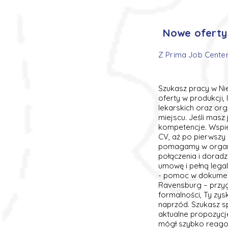
Nowe oferty 
Z Prima Job Center
Szukasz pracy w Ni
oferty w produkcji,
lekarskich oraz org
miejscu. Jeśli mas
kompetencje. Wspi
CV, aż po pierwszy
pomagamy w organi
połączenia i dorad
umowę i pełną legaln
- pomoc w dokumenta
Ravensburg – przyg
formalności, Ty zys
naprzód. Szukasz s
aktualne propozycj
mógł szybko reagow