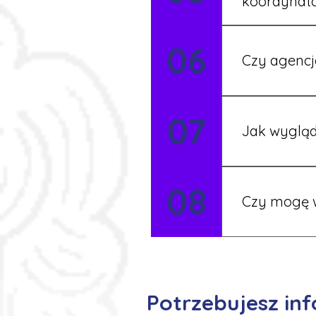
koordynat
Tak, nasi koo
06
Czy agencj
Tak, nasi koo
07
Szczegóły ust
Jak wygląd
Każdy pracown
08
możesz korzys
Czy mogę w
Tak, istnieje
postaramy się 
Potrzebujesz inf