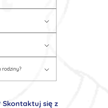
iżu zakładu pracy.
 prawem. Dzięki temu
 rodziny?
 tym podczas rekrutacji, a
 Skontaktuj się z