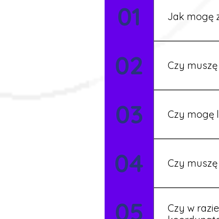
01
Jak mogę z
Możesz wypełni
02
Rekruter przed
Czy muszę 
Nie zawsze – 
03
będziesz miał
Czy mogę l
Tak, w wyjątk
04
koordynatore
Czy muszę 
Tak, umowy po
05
formalności s
Czy w razi