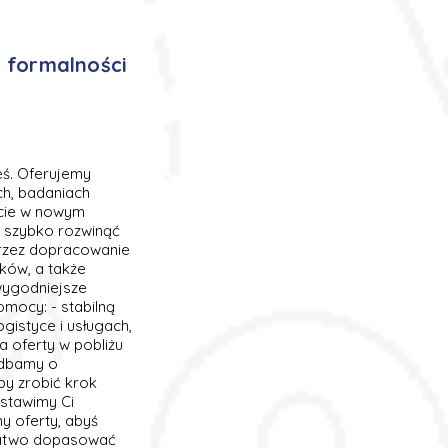
z formalności
eś. Oferujemy
ch, badaniach
rcie w nowym
i szybko rozwinąć
rzez dopracowanie
ków, a także
wygodniejsze
mocy: - stabilną
ogistyce i usługach,
a oferty w pobliżu
adbamy o
by zrobić krok
stawimy Ci
y oferty, abyś
 łatwo dopasować