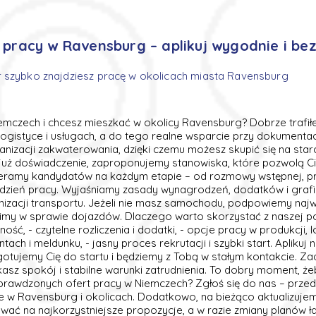
pracy w Ravensburg – aplikuj wygodnie i be
 szybko znajdziesz pracę w okolicach miasta Ravensburg
emczech i chcesz mieszkać w okolicy Ravensburg? Dobrze trafił
 logistyce i usługach, a do tego realne wsparcie przy dokumenta
anizacji zakwaterowania, dzięki czemu możesz skupić się na sta
z już doświadczenie, zaproponujemy stanowiska, które pozwolą C
eramy kandydatów na każdym etapie – od rozmowy wstępnej, p
 dzień pracy. Wyjaśniamy zasady wynagrodzeń, dodatków i grafi
zacji transportu. Jeżeli nie masz samochodu, podpowiemy naj
zimy w sprawie dojazdów. Dlaczego warto skorzystać z naszej po
ość, - czytelne rozliczenia i dodatki, - opcje pracy w produkcji, l
ch i meldunku, - jasny proces rekrutacji i szybki start. Aplikuj n
otujemy Cię do startu i będziemy z Tobą w stałym kontakcie. Z
kasz spokój i stabilne warunki zatrudnienia. To dobry moment, że
prawdzonych ofert pracy w Niemczech? Zgłoś się do nas – przed
e w Ravensburg i okolicach. Dodatkowo, na bieżąco aktualizujem
ać na najkorzystniejsze propozycje, a w razie zmiany planów