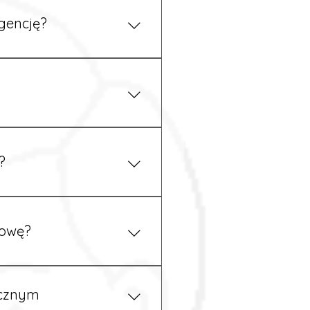
gencję?
 się z nami telefonicznie.
z podstawy niemieckiego,
.
?
ym uzgodnieniu z
mowę?
pewność, że wszystkie
ycznym