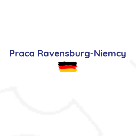
s
Oferty pracy
Dla kandydata ▼
K
Praca Ravensburg-Niemcy