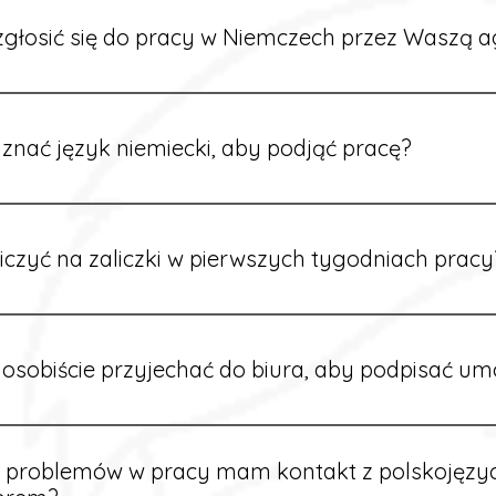
głosić się do pracy w Niemczech przez Waszą a
ć formularz zgłoszeniowy na naszej stronie lub skontaktować
stawi Ci aktualne oferty i omówi dalsze kroki.
znać język niemiecki, aby podjąć pracę?
wiele ofert nie wymaga znajomości języka. Jeśli jednak znas
 większy wybór stanowisk i łatwiejszą komunikację na miejscu
iczyć na zaliczki w pierwszych tygodniach pracy
owych sytuacjach możesz otrzymać zaliczkę po wcześniejsz
m i przepracowaniu minimum tygodnia pracy.
osobiście przyjechać do biura, aby podpisać u
dpisywane są osobiście w naszym biurze. Dzięki temu masz 
ą załatwione prawidłowo.
e problemów w pracy mam kontakt z polskojęz