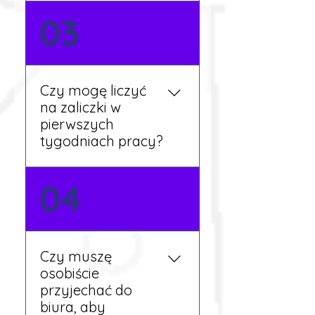
Nie zawsze – wiele ofert nie
03
wymaga znajomości
języka. Jeśli jednak znasz
podstawy niemieckiego,
będziesz miał większy
Czy mogę liczyć
wybór stanowisk i
na zaliczki w
łatwiejszą komunikację na
pierwszych
miejscu.
tygodniach pracy?
Tak, w wyjątkowych
04
sytuacjach możesz
otrzymać zaliczkę po
wcześniejszym uzgodnieniu
z koordynatorem i
Czy muszę
przepracowaniu minimum
osobiście
tygodnia pracy.
przyjechać do
biura, aby