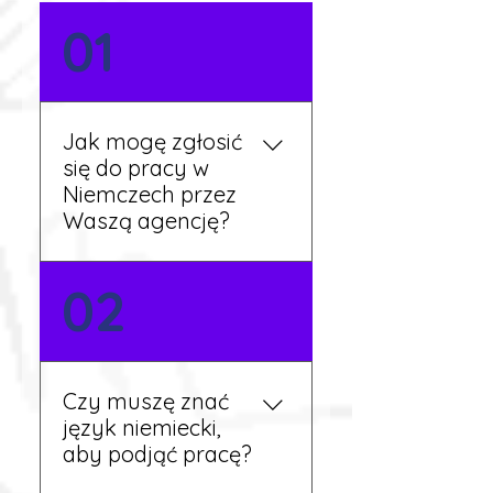
01
Jak mogę zgłosić
się do pracy w
Niemczech przez
Waszą agencję?
Możesz wypełnić formularz
02
zgłoszeniowy na naszej
stronie lub skontaktować
się z nami telefonicznie.
Rekruter przedstawi Ci
Czy muszę znać
aktualne oferty i omówi
język niemiecki,
dalsze kroki.
aby podjąć pracę?