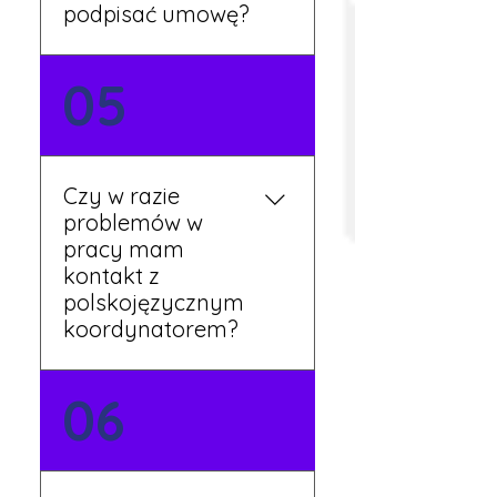
podpisać umowę?
Tak, umowy podpisywane
05
są osobiście w naszym
biurze. Dzięki temu masz
pewność, że wszystkie
formalności są załatwione
Czy w razie
prawidłowo.
problemów w
pracy mam
kontakt z
polskojęzycznym
koordynatorem?
Tak, nasi koordynatorzy
06
mówią po polsku i są do
Twojej dyspozycji.