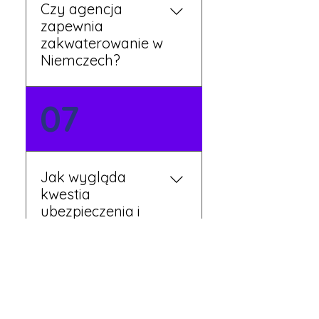
Czy agencja
zapewnia
zakwaterowanie w
Niemczech?
Tak, nasi koordynatorzy
07
dbają o zapewnienie
miejsca noclegowego w
pobliżu zakładu pracy.
Szczegóły ustalane są
Jak wygląda
przed wyjazdem.
kwestia
ubezpieczenia i
opieki zdrowotnej?
Każdy pracownik
08
otrzymuje ubezpieczenie
zdrowotne zgodne z