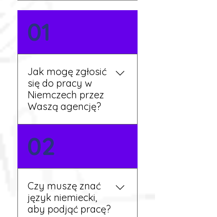
01
Jak mogę zgłosić
się do pracy w
Niemczech przez
Waszą agencję?
Możesz wypełnić formularz
02
zgłoszeniowy na naszej
stronie lub skontaktować
się z nami telefonicznie.
Rekruter przedstawi Ci
Czy muszę znać
aktualne oferty i omówi
język niemiecki,
dalsze kroki.
aby podjąć pracę?