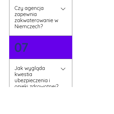
Czy agencja
zapewnia
zakwaterowanie w
Niemczech?
Tak, nasi koordynatorzy
07
dbają o zapewnienie
miejsca noclegowego w
pobliżu zakładu pracy.
Szczegóły ustalane są
Jak wygląda
przed wyjazdem.
kwestia
ubezpieczenia i
opieki zdrowotnej?
Każdy pracownik
08
otrzymuje ubezpieczenie
zdrowotne zgodne z