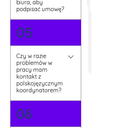
biura, aby
podpisać umowę?
Tak, umowy podpisywane
05
są osobiście w naszym
biurze. Dzięki temu masz
pewność, że wszystkie
formalności są załatwione
Czy w razie
prawidłowo.
problemów w
pracy mam
kontakt z
polskojęzycznym
koordynatorem?
Tak, nasi koordynatorzy
06
mówią po polsku i są do
Twojej dyspozycji.