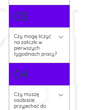
Nie zawsze – wiele ofert nie
03
wymaga znajomości
języka. Jeśli jednak znasz
podstawy niemieckiego,
będziesz miał większy
Czy mogę liczyć
wybór stanowisk i
na zaliczki w
łatwiejszą komunikację na
pierwszych
miejscu.
tygodniach pracy?
Tak, w wyjątkowych
04
sytuacjach możesz
otrzymać zaliczkę po
wcześniejszym uzgodnieniu
z koordynatorem i
Czy muszę
przepracowaniu minimum
osobiście
tygodnia pracy.
przyjechać do