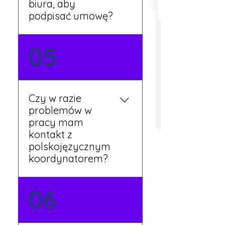
biura, aby
podpisać umowę?
Tak, umowy podpisywane
05
są osobiście w naszym
biurze. Dzięki temu masz
pewność, że wszystkie
formalności są załatwione
Czy w razie
prawidłowo.
problemów w
pracy mam
kontakt z
polskojęzycznym
koordynatorem?
Tak, nasi koordynatorzy
06
mówią po polsku i są do
Twojej dyspozycji.