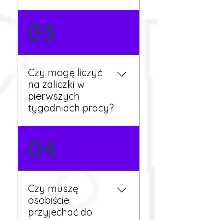
Nie zawsze – wiele ofert nie
03
wymaga znajomości
języka. Jeśli jednak znasz
podstawy niemieckiego,
będziesz miał większy
Czy mogę liczyć
wybór stanowisk i
na zaliczki w
łatwiejszą komunikację na
pierwszych
miejscu.
tygodniach pracy?
Tak, w wyjątkowych
04
sytuacjach możesz
otrzymać zaliczkę po
wcześniejszym uzgodnieniu
z koordynatorem i
Czy muszę
przepracowaniu minimum
osobiście
tygodnia pracy.
przyjechać do