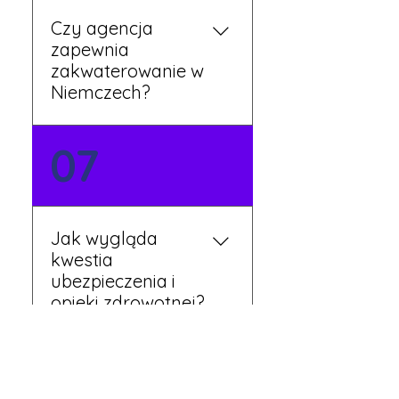
Czy agencja
zapewnia
zakwaterowanie w
Niemczech?
Tak, nasi koordynatorzy
07
dbają o zapewnienie
miejsca noclegowego w
pobliżu zakładu pracy.
Szczegóły ustalane są
Jak wygląda
przed wyjazdem.
kwestia
ubezpieczenia i
opieki zdrowotnej?
Każdy pracownik
08
otrzymuje ubezpieczenie
zdrowotne zgodne z