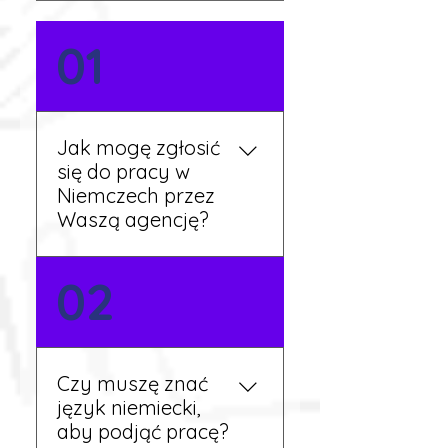
01
Jak mogę zgłosić
się do pracy w
Niemczech przez
Waszą agencję?
Możesz wypełnić formularz
02
zgłoszeniowy na naszej
stronie lub skontaktować
się z nami telefonicznie.
Rekruter przedstawi Ci
Czy muszę znać
aktualne oferty i omówi
język niemiecki,
dalsze kroki.
aby podjąć pracę?