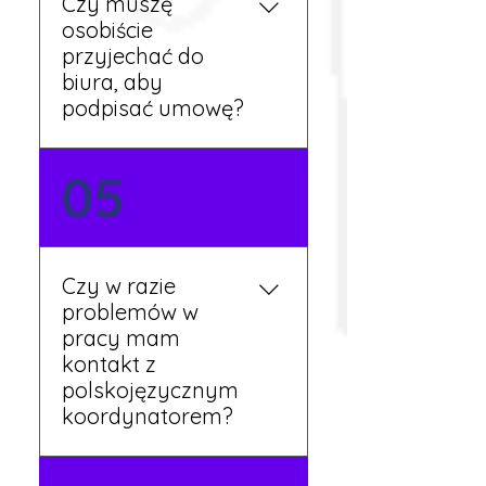
Czy muszę
przepracowaniu minimum
osobiście
tygodnia pracy.
przyjechać do
biura, aby
podpisać umowę?
Tak, umowy podpisywane
05
są osobiście w naszym
biurze. Dzięki temu masz
pewność, że wszystkie
formalności są załatwione
Czy w razie
prawidłowo.
problemów w
pracy mam
kontakt z
polskojęzycznym
koordynatorem?
Tak, nasi koordynatorzy