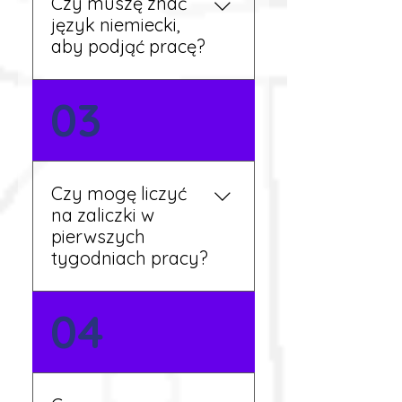
Czy muszę znać
aktualne oferty i omówi
język niemiecki,
dalsze kroki.
aby podjąć pracę?
Nie zawsze – wiele ofert nie
03
wymaga znajomości
języka. Jeśli jednak znasz
podstawy niemieckiego,
będziesz miał większy
Czy mogę liczyć
wybór stanowisk i
na zaliczki w
łatwiejszą komunikację na
pierwszych
miejscu.
tygodniach pracy?
Tak, w wyjątkowych
04
sytuacjach możesz
otrzymać zaliczkę po
wcześniejszym uzgodnieniu
z koordynatorem i