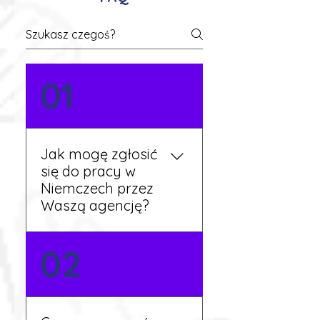
01
Jak mogę zgłosić
się do pracy w
Niemczech przez
Waszą agencję?
Możesz wypełnić formularz
02
zgłoszeniowy na naszej
stronie lub skontaktować
się z nami telefonicznie.
Rekruter przedstawi Ci