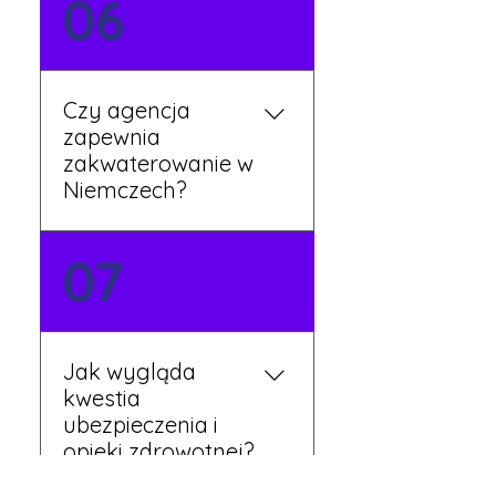
06
mówią po polsku i są do
Twojej dyspozycji.
Czy agencja
zapewnia
zakwaterowanie w
Niemczech?
Tak, nasi koordynatorzy
07
dbają o zapewnienie
miejsca noclegowego w
pobliżu zakładu pracy.
Szczegóły ustalane są
Jak wygląda
przed wyjazdem.
kwestia
ubezpieczenia i
opieki zdrowotnej?