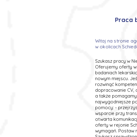
Praca 
Witaj na stronie ag
w okolicach Schie
Szukasz pracy w Ni
Oferujemy oferty w 
badaniach lekarskic
nowym miejscu. Jeś
rozwinąć kompeten
dopracowanie CV, a
a także pomagamy w
najwygodniejsze po
pomocy: - przejrzys
wsparcie przy trans
otwarta komunikacj
oferty w rejonie S
wymagań. Postaw na
Szukasz sprawdzony