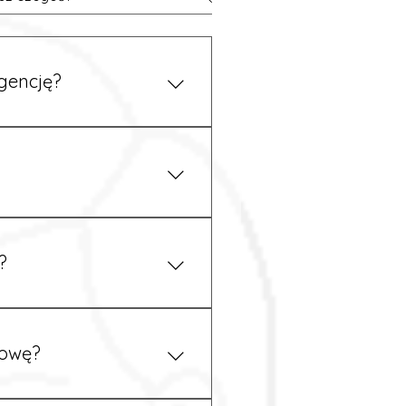
gencję?
 się z nami telefonicznie.
z podstawy niemieckiego,
.
?
ym uzgodnieniu z
mowę?
pewność, że wszystkie