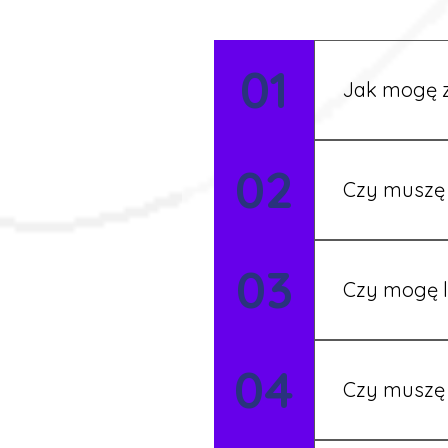
01
Jak mogę z
Możesz wypełni
02
Rekruter przed
Czy muszę 
Nie zawsze – 
03
będziesz miał
Czy mogę l
Tak, w wyjątk
04
koordynatore
Czy muszę 
Tak, umowy po