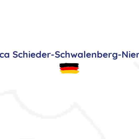
s
Oferty pracy
Dla kandydata ▼
K
ca Schieder-Schwalenberg-Ni