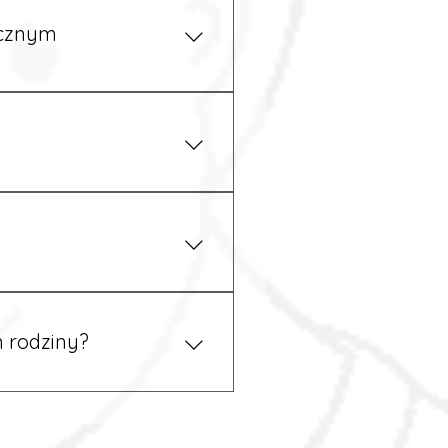
ycznym
iżu zakładu pracy.
 prawem. Dzięki temu
 rodziny?
 tym podczas rekrutacji, a