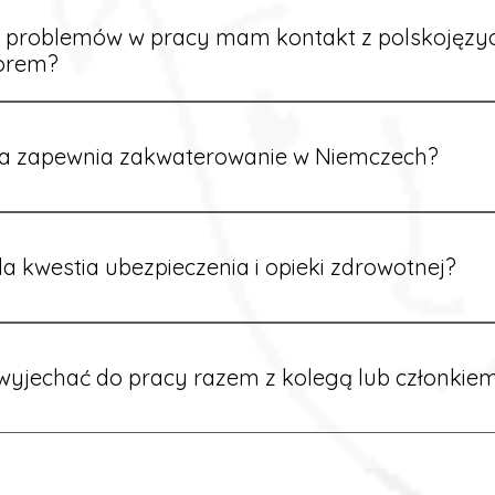
ą załatwione prawidłowo.
e problemów w pracy mam kontakt z polskojęz
orem?
rdynatorzy mówią po polsku i są do Twojej dyspozycji.
a zapewnia zakwaterowanie w Niemczech?
rdynatorzy dbają o zapewnienie miejsca noclegowego w pobl
alane są przed wyjazdem.
a kwestia ubezpieczenia i opieki zdrowotnej?
ik otrzymuje ubezpieczenie zdrowotne zgodne z niemieckim
tać z opieki medycznej na miejscu.
yjechać do pracy razem z kolegą lub członkiem
 możliwość wspólnego wyjazdu. Wystarczy poinformować nas o
znaleźć oferty w tej samej lokalizacji.