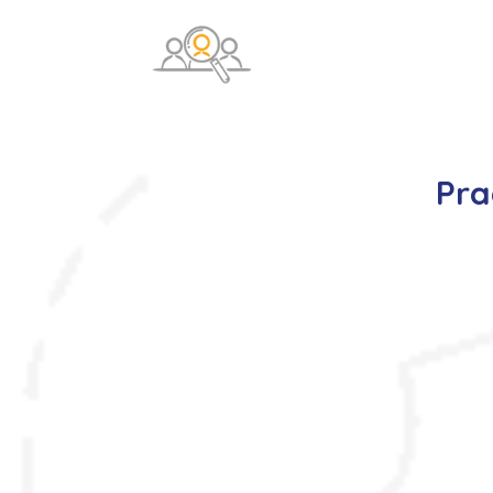
O na
Pra