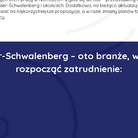
der-Schwalenberg i okolicach. Dodatkowo, na bieżąco aktualizuj
ać na najkorzystniejsze propozycje, a w razie zmiany planów
cy.
r-Schwalenberg – oto branże, 
rozpocząć zatrudnienie: