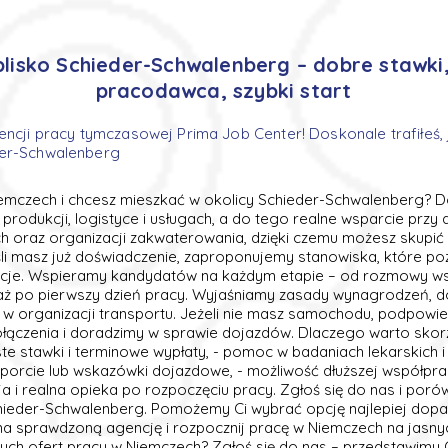
blisko Schieder-Schwalenberg – dobre stawki
pracodawca, szybki start
encji pracy tymczasowej Prima Job Center! Doskonale trafiłeś, 
der-Schwalenberg
emczech i chcesz mieszkać w okolicy Schieder-Schwalenberg? Dob
produkcji, logistyce i usługach, a do tego realne wsparcie przy
h oraz organizacji zakwaterowania, dzięki czemu możesz skupić s
li masz już doświadczenie, zaproponujemy stanowiska, które po
cje. Wspieramy kandydatów na każdym etapie – od rozmowy wst
ż po pierwszy dzień pracy. Wyjaśniamy zasady wynagrodzeń, d
 organizacji transportu. Jeżeli nie masz samochodu, podpowi
łączenia i doradzimy w sprawie dojazdów. Dlaczego warto skorz
te stawki i terminowe wypłaty, - pomoc w badaniach lekarskich i 
porcie lub wskazówki dojazdowe, - możliwość dłuższej współprac
a i realna opieka po rozpoczęciu pracy. Zgłoś się do nas i por
chieder-Schwalenberg. Pomożemy Ci wybrać opcję najlepiej do
 sprawdzoną agencję i rozpocznij pracę w Niemczech na jasny
ch ofert pracy w Niemczech? Zgłoś się do nas – przedstawimy C