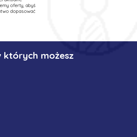
emy oferty, abyś
 łatwo dopasować
w których możesz