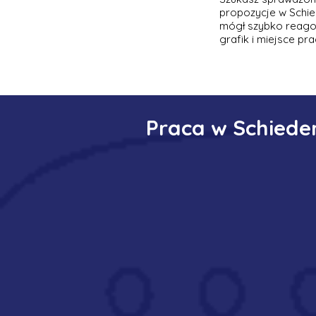
propozycje w Schie
mógł szybko reagow
grafik i miejsce pra
Praca w Schiede