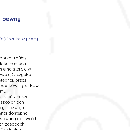
, pewny
jeśli szukasz pracy
rze trafiłeś.
 dokumentach,
ię na starcie w
zwolą Ci szybko
ępnej, przez
odatków i grafików,
emy
ystać z naszej
szkoleniach, -
y i rozwoju, -
ównaj dostępne
pasowaną do Twoich
ch zasadach.
i aktualne