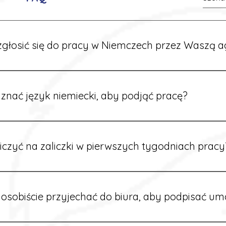
głosić się do pracy w Niemczech przez Waszą a
ć formularz zgłoszeniowy na naszej stronie lub skontaktować
stawi Ci aktualne oferty i omówi dalsze kroki.
znać język niemiecki, aby podjąć pracę?
wiele ofert nie wymaga znajomości języka. Jeśli jednak znas
 większy wybór stanowisk i łatwiejszą komunikację na miejscu
iczyć na zaliczki w pierwszych tygodniach pracy
owych sytuacjach możesz otrzymać zaliczkę po wcześniejsz
m i przepracowaniu minimum tygodnia pracy.
osobiście przyjechać do biura, aby podpisać u
dpisywane są osobiście w naszym biurze. Dzięki temu masz 