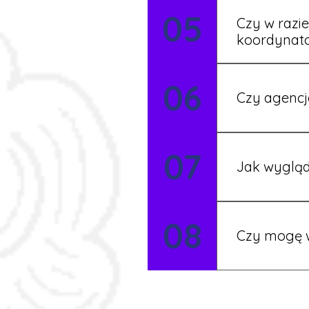
05
formalności s
Czy w razi
koordynat
Tak, nasi koo
06
Czy agencj
Tak, nasi koo
07
Szczegóły ust
Jak wygląd
Każdy pracown
08
możesz korzys
Czy mogę w
Tak, istnieje
postaramy się 