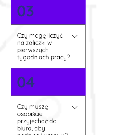
Nie zawsze – wiele ofert nie
03
wymaga znajomości
języka. Jeśli jednak znasz
podstawy niemieckiego,
będziesz miał większy
Czy mogę liczyć
wybór stanowisk i
na zaliczki w
łatwiejszą komunikację na
pierwszych
miejscu.
tygodniach pracy?
Tak, w wyjątkowych
04
sytuacjach możesz
otrzymać zaliczkę po
wcześniejszym uzgodnieniu
z koordynatorem i
Czy muszę
przepracowaniu minimum
osobiście
tygodnia pracy.
przyjechać do
biura, aby