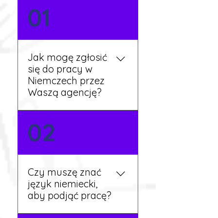
01
Jak mogę zgłosić
się do pracy w
Niemczech przez
Waszą agencję?
Możesz wypełnić formularz
02
zgłoszeniowy na naszej
stronie lub skontaktować
się z nami telefonicznie.
Rekruter przedstawi Ci
Czy muszę znać
aktualne oferty i omówi
język niemiecki,
dalsze kroki.
aby podjąć pracę?