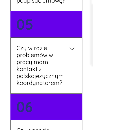
podpisać umowę?
Tak, umowy podpisywane
05
są osobiście w naszym
biurze. Dzięki temu masz
pewność, że wszystkie
formalności są załatwione
Czy w razie
prawidłowo.
problemów w
pracy mam
kontakt z
polskojęzycznym
koordynatorem?
Tak, nasi koordynatorzy
06
mówią po polsku i są do
Twojej dyspozycji.