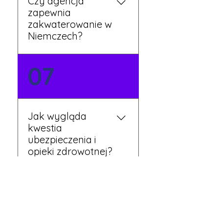
Czy agencja
zapewnia
zakwaterowanie w
Niemczech?
Tak, nasi koordynatorzy
07
dbają o zapewnienie
miejsca noclegowego w
pobliżu zakładu pracy.
Szczegóły ustalane są
Jak wygląda
przed wyjazdem.
kwestia
ubezpieczenia i
opieki zdrowotnej?
Każdy pracownik
08
otrzymuje ubezpieczenie
zdrowotne zgodne z
niemieckim prawem. Dzięki