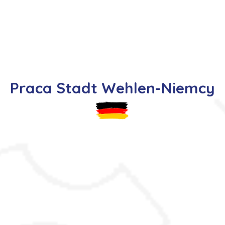
s
Oferty pracy
Dla kandydata ▼
K
Praca Stadt Wehlen-Niemcy