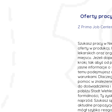
Oferty pracy
Z Prima Job Center
Szukasz pracy w Ni
oferty w produkcji,
lekarskich oraz org
miejscu. Jeżeli do
kroki, tak abyś od
jasne informacje o
temu podejmujesz d
warunkami. Dlaczego
pomoc w znalezieni
do doświadczenia i 
pobliżu Stadt Wehl
formalności, Ty zys
naprzód. Szukasz s
aktualne propozycje
mógł szybko reagow