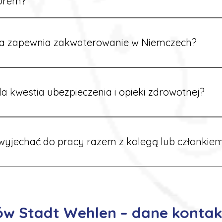
orem?
rdynatorzy mówią po polsku i są do Twojej dyspozycji.
a zapewnia zakwaterowanie w Niemczech?
rdynatorzy dbają o zapewnienie miejsca noclegowego w pobl
alane są przed wyjazdem.
a kwestia ubezpieczenia i opieki zdrowotnej?
ik otrzymuje ubezpieczenie zdrowotne zgodne z niemieckim
tać z opieki medycznej na miejscu.
yjechać do pracy razem z kolegą lub członkiem
 możliwość wspólnego wyjazdu. Wystarczy poinformować nas o
znaleźć oferty w tej samej lokalizacji.
ów Stadt Wehlen – dane kontak