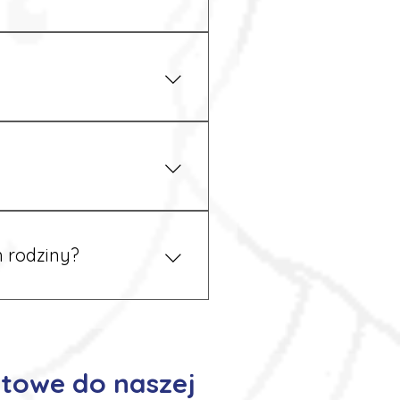
iżu zakładu pracy.
 prawem. Dzięki temu
 rodziny?
 tym podczas rekrutacji, a
towe do naszej