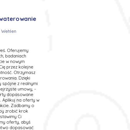
akwaterowanie
t Wehlen
łeś. Oferujemy
ch, badaniach
rcie w nowym
ię przez kolejne
ntność. Otrzymasz
rowania. Dzięki
 spójne z realnymi
zejrzyste umowy, -
ferty dopasowane
 Aplikuj na oferty w
takcie. Zadbamy o
by zrobić krok
stawimy Ci
my oferty, abyś
 łatwo dopasować