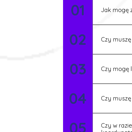
01
Jak mogę z
Możesz wypełni
02
Rekruter przed
Czy muszę 
Nie zawsze – 
03
będziesz miał
Czy mogę l
Tak, w wyjątk
04
koordynatore
Czy muszę 
Tak, umowy po
05
formalności s
Czy w razi