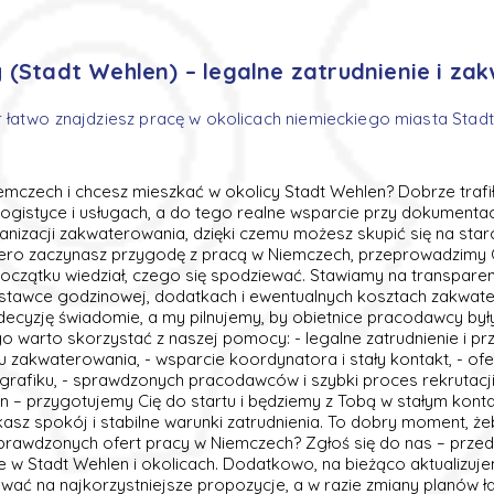
 (Stadt Wehlen) – legalne zatrudnienie i z
 łatwo znajdziesz pracę w okolicach niemieckiego miasta Stad
emczech i chcesz mieszkać w okolicy Stadt Wehlen? Dobrze trafi
 logistyce i usługach, a do tego realne wsparcie przy dokumenta
anizacji zakwaterowania, dzięki czemu możesz skupić się na sta
piero zaczynasz przygodę z pracą w Niemczech, przeprowadzimy C
 początku wiedział, czego się spodziewać. Stawiamy na transpare
 stawce godzinowej, dodatkach i ewentualnych kosztach zakwate
ecyzję świadomie, a my pilnujemy, by obietnice pracodawcy były
 warto skorzystać z naszej pomocy: - legalne zatrudnienie i pr
u zakwaterowania, - wsparcie koordynatora i stały kontakt, - o
grafiku, - sprawdzonych pracodawców i szybki proces rekrutacji.
en – przygotujemy Cię do startu i będziemy z Tobą w stałym kon
kasz spokój i stabilne warunki zatrudnienia. To dobry moment, że
prawdzonych ofert pracy w Niemczech? Zgłoś się do nas – przed
 w Stadt Wehlen i okolicach. Dodatkowo, na bieżąco aktualizuje
ać na najkorzystniejsze propozycje, a w razie zmiany planów