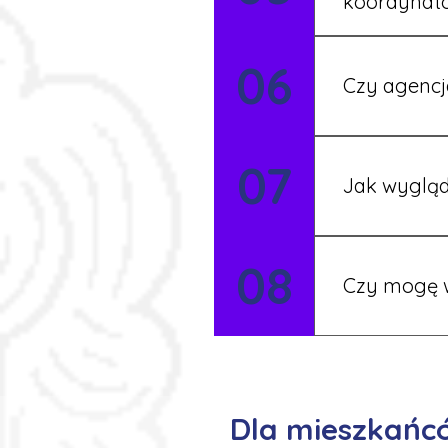
koordynat
Tak, nasi koo
06
Czy agencj
Tak, nasi koo
07
Szczegóły ust
Jak wygląd
Każdy pracown
08
możesz korzys
Czy mogę w
Tak, istnieje
postaramy się 
Dla mieszkańc