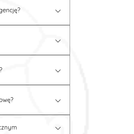
gencję?
 się z nami telefonicznie.
z podstawy niemieckiego,
.
?
ym uzgodnieniu z
mowę?
pewność, że wszystkie
ycznym