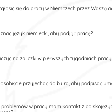
głosić się do pracy w Niemczech przez Waszą a
ć formularz zgłoszeniowy na naszej stronie lub skontaktować
stawi Ci aktualne oferty i omówi dalsze kroki.
znać język niemiecki, aby podjąć pracę?
wiele ofert nie wymaga znajomości języka. Jeśli jednak znas
 większy wybór stanowisk i łatwiejszą komunikację na miejscu
iczyć na zaliczki w pierwszych tygodniach pracy
owych sytuacjach możesz otrzymać zaliczkę po wcześniejsz
m i przepracowaniu minimum tygodnia pracy.
osobiście przyjechać do biura, aby podpisać u
dpisywane są osobiście w naszym biurze. Dzięki temu masz 
ą załatwione prawidłowo.
e problemów w pracy mam kontakt z polskojęz