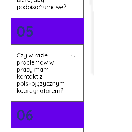
podpisać umowę?
Tak, umowy podpisywane
05
są osobiście w naszym
biurze. Dzięki temu masz
pewność, że wszystkie
formalności są załatwione
Czy w razie
prawidłowo.
problemów w
pracy mam
kontakt z
polskojęzycznym
koordynatorem?
Tak, nasi koordynatorzy
06
mówią po polsku i są do
Twojej dyspozycji.