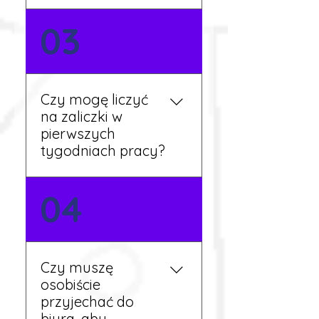
Nie zawsze – wiele ofert nie
03
wymaga znajomości
języka. Jeśli jednak znasz
podstawy niemieckiego,
będziesz miał większy
Czy mogę liczyć
wybór stanowisk i
na zaliczki w
łatwiejszą komunikację na
pierwszych
miejscu.
tygodniach pracy?
Tak, w wyjątkowych
04
sytuacjach możesz
otrzymać zaliczkę po
wcześniejszym uzgodnieniu
z koordynatorem i
Czy muszę
przepracowaniu minimum
osobiście
tygodnia pracy.
przyjechać do
biura, aby