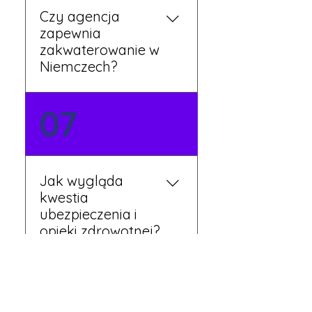
Czy agencja
zapewnia
zakwaterowanie w
Niemczech?
Tak, nasi koordynatorzy
07
dbają o zapewnienie
miejsca noclegowego w
pobliżu zakładu pracy.
Szczegóły ustalane są
Jak wygląda
przed wyjazdem.
kwestia
ubezpieczenia i
opieki zdrowotnej?
Każdy pracownik
08
otrzymuje ubezpieczenie
zdrowotne zgodne z