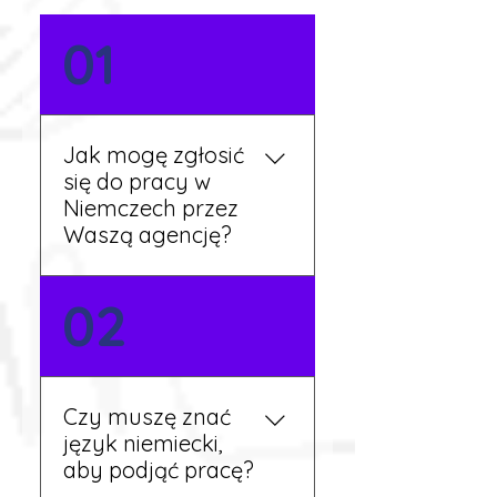
01
Jak mogę zgłosić
się do pracy w
Niemczech przez
Waszą agencję?
Możesz wypełnić formularz
02
zgłoszeniowy na naszej
stronie lub skontaktować
się z nami telefonicznie.
Rekruter przedstawi Ci
Czy muszę znać
aktualne oferty i omówi
język niemiecki,
dalsze kroki.
aby podjąć pracę?