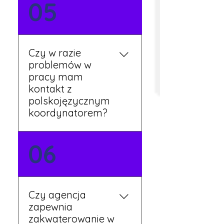
05
są osobiście w naszym
biurze. Dzięki temu masz
pewność, że wszystkie
formalności są załatwione
Czy w razie
prawidłowo.
problemów w
pracy mam
kontakt z
polskojęzycznym
koordynatorem?
Tak, nasi koordynatorzy
06
mówią po polsku i są do
Twojej dyspozycji.
Czy agencja
zapewnia
zakwaterowanie w