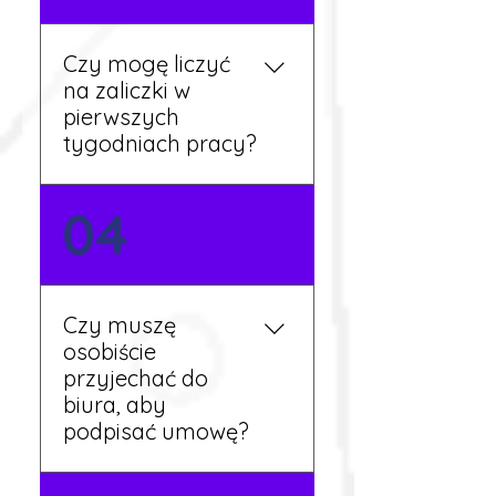
podstawy niemieckiego,
będziesz miał większy
Czy mogę liczyć
wybór stanowisk i
na zaliczki w
łatwiejszą komunikację na
pierwszych
miejscu.
tygodniach pracy?
Tak, w wyjątkowych
04
sytuacjach możesz
otrzymać zaliczkę po
wcześniejszym uzgodnieniu
z koordynatorem i
Czy muszę
przepracowaniu minimum
osobiście
tygodnia pracy.
przyjechać do
biura, aby
podpisać umowę?
Tak, umowy podpisywane