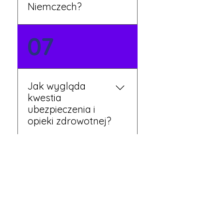
Niemczech?
Tak, nasi koordynatorzy
07
dbają o zapewnienie
miejsca noclegowego w
pobliżu zakładu pracy.
Szczegóły ustalane są
Jak wygląda
przed wyjazdem.
kwestia
ubezpieczenia i
opieki zdrowotnej?
Każdy pracownik
08
otrzymuje ubezpieczenie
zdrowotne zgodne z
niemieckim prawem. Dzięki
temu możesz korzystać z
Czy mogę
opieki medycznej na
wyjechać do pracy