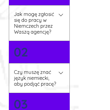
Jak mogę zgłosić
się do pracy w
Niemczech przez
Waszą agencję?
Możesz wypełnić formularz
02
zgłoszeniowy na naszej
stronie lub skontaktować
się z nami telefonicznie.
Rekruter przedstawi Ci
Czy muszę znać
aktualne oferty i omówi
język niemiecki,
dalsze kroki.
aby podjąć pracę?
Nie zawsze – wiele ofert nie
03
wymaga znajomości
języka. Jeśli jednak znasz