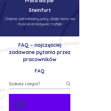
Praca dla par
Steinfurt
Chętnie zatrudniamy pary, dzięki temu nie
musicie przeżywac rozłąki
FAQ – najczęściej
zadawane pytania przez
pracowników
FAQ
01