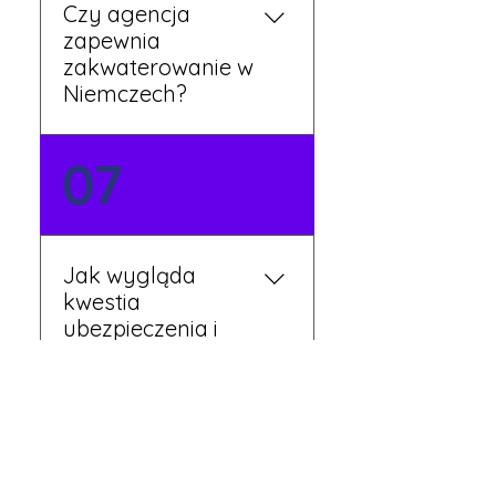
Czy agencja
zapewnia
zakwaterowanie w
Niemczech?
Tak, nasi koordynatorzy
07
dbają o zapewnienie
miejsca noclegowego w
pobliżu zakładu pracy.
Szczegóły ustalane są
Jak wygląda
przed wyjazdem.
kwestia
ubezpieczenia i
opieki zdrowotnej?
Każdy pracownik
08
otrzymuje ubezpieczenie
zdrowotne zgodne z