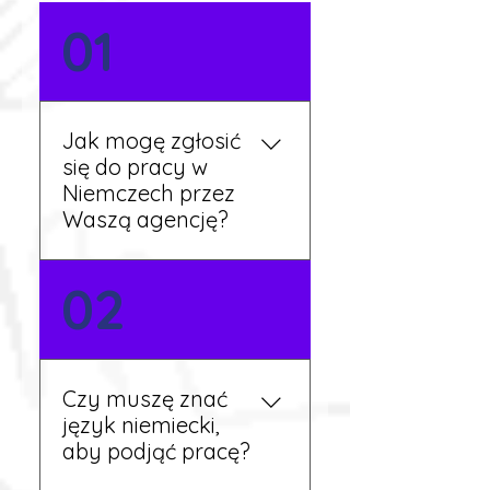
01
Jak mogę zgłosić
się do pracy w
Niemczech przez
Waszą agencję?
Możesz wypełnić formularz
02
zgłoszeniowy na naszej
stronie lub skontaktować
się z nami telefonicznie.
Rekruter przedstawi Ci
Czy muszę znać
aktualne oferty i omówi
język niemiecki,
dalsze kroki.
aby podjąć pracę?