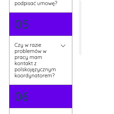
podpisać umowę?
Tak, umowy podpisywane
05
są osobiście w naszym
biurze. Dzięki temu masz
pewność, że wszystkie
formalności są załatwione
Czy w razie
prawidłowo.
problemów w
pracy mam
kontakt z
polskojęzycznym
koordynatorem?
Tak, nasi koordynatorzy
06
mówią po polsku i są do
Twojej dyspozycji.