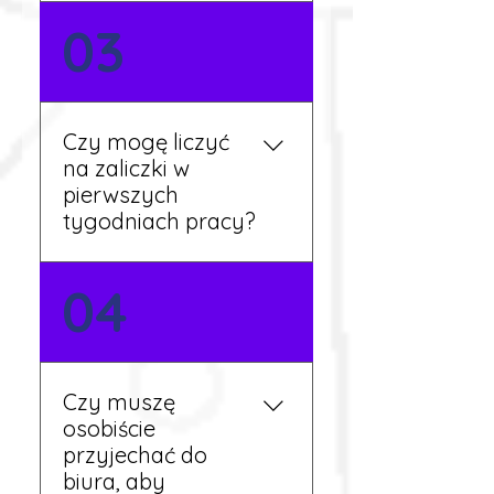
Nie zawsze – wiele ofert nie
03
wymaga znajomości
języka. Jeśli jednak znasz
podstawy niemieckiego,
będziesz miał większy
Czy mogę liczyć
wybór stanowisk i
na zaliczki w
łatwiejszą komunikację na
pierwszych
miejscu.
tygodniach pracy?
Tak, w wyjątkowych
04
sytuacjach możesz
otrzymać zaliczkę po
wcześniejszym uzgodnieniu
z koordynatorem i
Czy muszę
przepracowaniu minimum
osobiście
tygodnia pracy.
przyjechać do
biura, aby