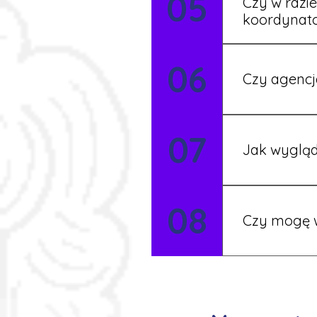
05
Czy w razi
koordynat
Tak, nasi koo
06
Czy agencj
Tak, nasi koo
07
Szczegóły ust
Jak wygląd
Każdy pracown
08
możesz korzys
Czy mogę w
Tak, istnieje
postaramy się 