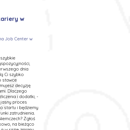
kariery w
ima Job Center w
 szybkie
spozycyjności,
ierwszego dnia
lą Ci szybko
o stawce
jmujesz decyzję
ami. Dlaczego
iczenia i dodatki, -
- jasny proces
do startu i będziemy
unki zatrudnienia.
 Niemczech? Zgłoś
tkowo, na bieżąco
 a w razie zmiany