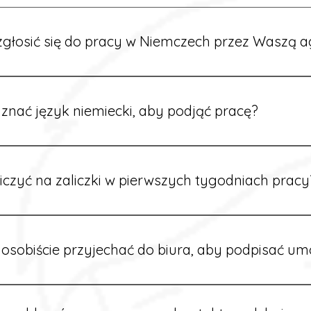
głosić się do pracy w Niemczech przez Waszą a
ć formularz zgłoszeniowy na naszej stronie lub skontaktować
stawi Ci aktualne oferty i omówi dalsze kroki.
znać język niemiecki, aby podjąć pracę?
wiele ofert nie wymaga znajomości języka. Jeśli jednak znas
 większy wybór stanowisk i łatwiejszą komunikację na miejscu
iczyć na zaliczki w pierwszych tygodniach pracy
owych sytuacjach możesz otrzymać zaliczkę po wcześniejsz
m i przepracowaniu minimum tygodnia pracy.
osobiście przyjechać do biura, aby podpisać u
dpisywane są osobiście w naszym biurze. Dzięki temu masz 
ą załatwione prawidłowo.