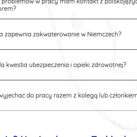
e problemów w pracy mam kontakt z polskojęz
orem?
rdynatorzy mówią po polsku i są do Twojej dyspozycji.
a zapewnia zakwaterowanie w Niemczech?
rdynatorzy dbają o zapewnienie miejsca noclegowego w pobl
alane są przed wyjazdem.
a kwestia ubezpieczenia i opieki zdrowotnej?
ik otrzymuje ubezpieczenie zdrowotne zgodne z niemieckim
tać z opieki medycznej na miejscu.
yjechać do pracy razem z kolegą lub członkiem
 możliwość wspólnego wyjazdu. Wystarczy poinformować nas o
znaleźć oferty w tej samej lokalizacji.