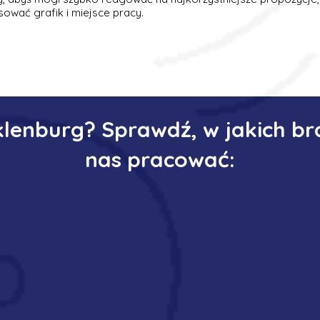
ować grafik i miejsce pracy.
klenburg? Sprawdź, w jakich b
nas pracować: