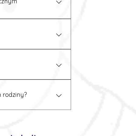
ycznym
iżu zakładu pracy.
 prawem. Dzięki temu
 rodziny?
 tym podczas rekrutacji, a