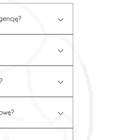
gencję?
 się z nami telefonicznie.
z podstawy niemieckiego,
.
?
ym uzgodnieniu z
mowę?
pewność, że wszystkie