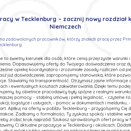
racy w Tecklenburg – zacznij nowy rozdział 
Niemczech
ona zadowolonych pracowników, którzy znaleźli pracę przez Pr
ecklenburg
ce to świetny kierunek dla osób, które cenią przejrzyste warunki i
nienia. Dopasowujemy oferty do Twojego doświadczenia oraz dy
ześnie opiekę koordynatora i zrozumiałe zasady rozliczeń od p
masz już doświadczenie, zaproponujemy stanowiska, które pozwo
je. Stawiamy na transparentność. Otrzymasz jasne informacje 
ach i ewentualnych kosztach zakwaterowania. Dzięki temu pode
lnujemy, by obietnice pracodawcy były spójne z realnymi warunk
aszej pomocy: - stabilną umowę i pełną legalność, - czytelne rozl
kcji, logistyce i usługach, - pomoc w dokumentach i meldunku, 
start. Aplikuj na oferty w pobliżu Tecklenburg – przygotujemy Cię 
takcie. Zadbamy o formalności, Ty zyskasz spokój i stabilne war
eby zrobić krok naprzód. Szukasz sprawdzonych ofert pracy w
stawimy Ci aktualne propozycje w Tecklenburg i okolicach. Doda
ty, abyś mógł szybko reagować na najkorzystniejsze propozycje,