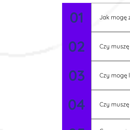
01
Jak mogę z
Możesz wypełni
02
Rekruter przed
Czy muszę 
Nie zawsze – 
03
będziesz miał
Czy mogę l
Tak, w wyjątk
04
koordynatore
Czy muszę 
Tak, umowy po
formalności s