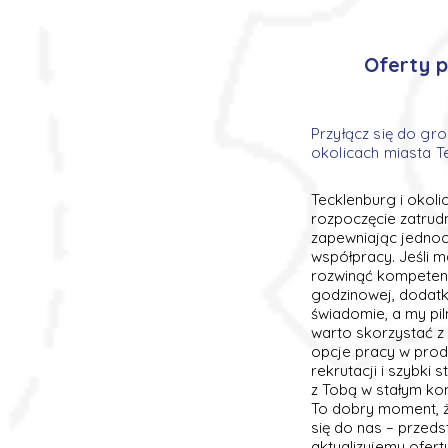
Oferty p
Przyłącz się do gr
okolicach miasta T
Tecklenburg i okoli
rozpoczęcie zatrud
zapewniając jednoc
współpracy. Jeśli 
rozwinąć kompetenc
godzinowej, dodatk
świadomie, a my pi
warto skorzystać z n
opcje pracy w produ
rekrutacji i szybki 
z Tobą w stałym kon
To dobry moment, ż
się do nas – przed
aktualizujemy ofer