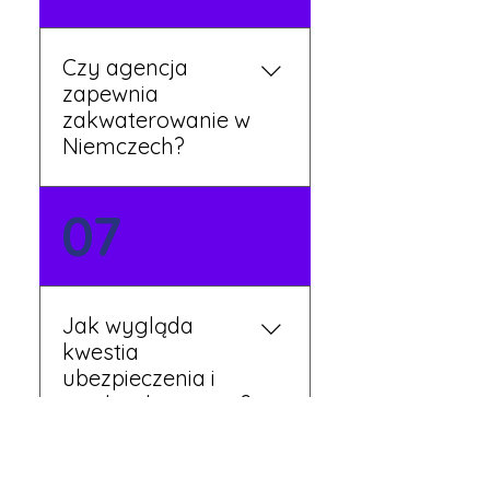
Twojej dyspozycji.
Czy agencja
zapewnia
zakwaterowanie w
Niemczech?
Tak, nasi koordynatorzy
07
dbają o zapewnienie
miejsca noclegowego w
pobliżu zakładu pracy.
Szczegóły ustalane są
Jak wygląda
przed wyjazdem.
kwestia
ubezpieczenia i
opieki zdrowotnej?
Każdy pracownik