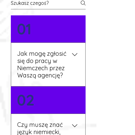
01
Jak mogę zgłosić
się do pracy w
Niemczech przez
Waszą agencję?
Możesz wypełnić formularz
02
zgłoszeniowy na naszej
stronie lub skontaktować
się z nami telefonicznie.
Rekruter przedstawi Ci
Czy muszę znać
aktualne oferty i omówi
język niemiecki,