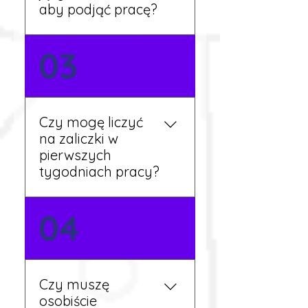
dalsze kroki.
aby podjąć pracę?
Nie zawsze – wiele ofert nie
03
wymaga znajomości
języka. Jeśli jednak znasz
podstawy niemieckiego,
będziesz miał większy
Czy mogę liczyć
wybór stanowisk i
na zaliczki w
łatwiejszą komunikację na
pierwszych
miejscu.
tygodniach pracy?
Tak, w wyjątkowych
04
sytuacjach możesz
otrzymać zaliczkę po
wcześniejszym uzgodnieniu
z koordynatorem i
Czy muszę
przepracowaniu minimum
osobiście