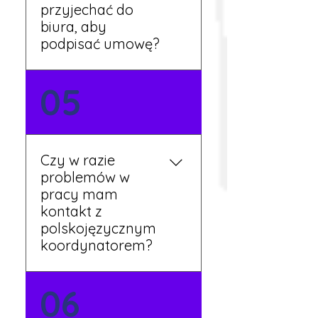
tygodnia pracy.
przyjechać do
biura, aby
podpisać umowę?
Tak, umowy podpisywane
05
są osobiście w naszym
biurze. Dzięki temu masz
pewność, że wszystkie
formalności są załatwione
Czy w razie
prawidłowo.
problemów w
pracy mam
kontakt z
polskojęzycznym
koordynatorem?
Tak, nasi koordynatorzy
06
mówią po polsku i są do