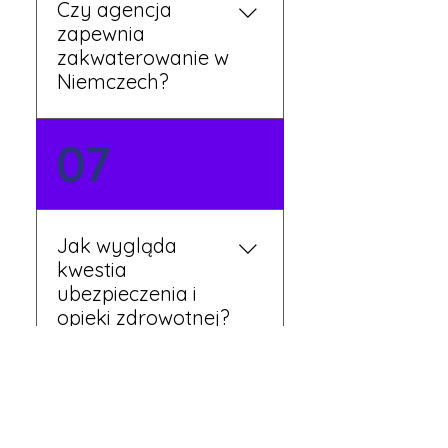
Czy agencja
zapewnia
zakwaterowanie w
Niemczech?
Tak, nasi koordynatorzy
07
dbają o zapewnienie
miejsca noclegowego w
pobliżu zakładu pracy.
Szczegóły ustalane są
Jak wygląda
przed wyjazdem.
kwestia
ubezpieczenia i
opieki zdrowotnej?
Każdy pracownik
08
otrzymuje ubezpieczenie
zdrowotne zgodne z
niemieckim prawem. Dzięki