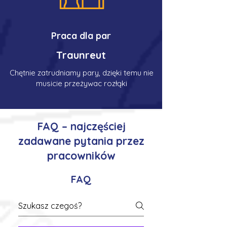
Praca dla par
Traunreut
Chętnie zatrudniamy pary, dzięki temu nie
musicie przeżywac rozłąki
FAQ – najczęściej
zadawane pytania przez
pracowników
FAQ