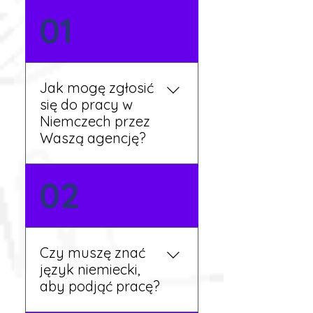
01
Jak mogę zgłosić
się do pracy w
Niemczech przez
Waszą agencję?
Możesz wypełnić formularz
02
zgłoszeniowy na naszej
stronie lub skontaktować
się z nami telefonicznie.
Rekruter przedstawi Ci
Czy muszę znać
aktualne oferty i omówi
język niemiecki,
dalsze kroki.
aby podjąć pracę?