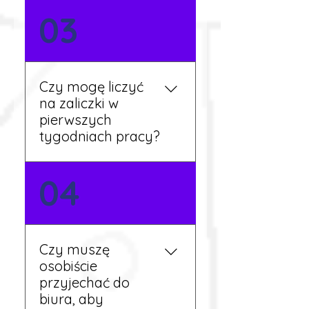
Nie zawsze – wiele ofert nie
03
wymaga znajomości
języka. Jeśli jednak znasz
podstawy niemieckiego,
będziesz miał większy
Czy mogę liczyć
wybór stanowisk i
na zaliczki w
łatwiejszą komunikację na
pierwszych
miejscu.
tygodniach pracy?
Tak, w wyjątkowych
04
sytuacjach możesz
otrzymać zaliczkę po
wcześniejszym uzgodnieniu
z koordynatorem i
Czy muszę
przepracowaniu minimum
osobiście
tygodnia pracy.
przyjechać do
biura, aby