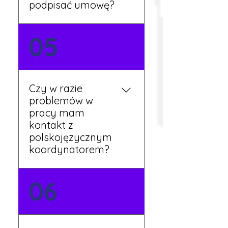
podpisać umowę?
Tak, umowy podpisywane
05
są osobiście w naszym
biurze. Dzięki temu masz
pewność, że wszystkie
formalności są załatwione
Czy w razie
prawidłowo.
problemów w
pracy mam
kontakt z
polskojęzycznym
koordynatorem?
Tak, nasi koordynatorzy
06
mówią po polsku i są do
Twojej dyspozycji.